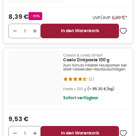
Verkaufspreis
:
8,39 €
Rabattstempel
-15%
Ehemaliger 
UVP/AVP
9,90 €
*
In den Warenkorb
Caesar & Loretz GmbH
Caelo Zinkpaste 100 g
Zum Schutz intakter Hautpartien bei
stark nässenden Hautausschlägen
(
2
)
Paste
•
100 g
(=
95.30 €/kg
)
Sofort verfügbar
Verkaufspreis
:
9,53 €
In den Warenkorb