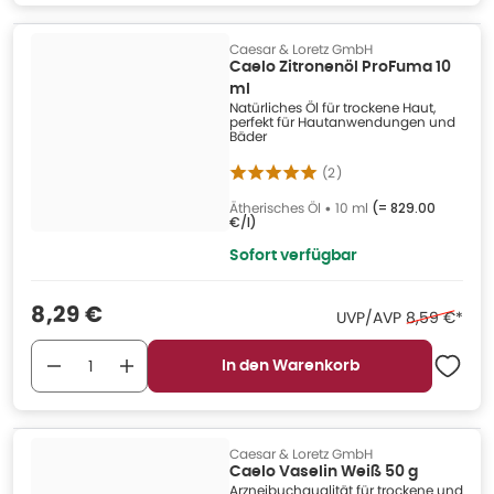
Caesar & Loretz GmbH
Caelo Zitronenöl ProFuma 10
ml
Natürliches Öl für trockene Haut,
perfekt für Hautanwendungen und
Bäder
(
2
)
Ätherisches Öl
•
10 ml
(=
829.00
€/l
)
Sofort verfügbar
Verkaufspreis
:
8,29 €
Ehemaliger 
UVP/AVP
8,59 €
*
In den Warenkorb
Caesar & Loretz GmbH
Caelo Vaselin Weiß 50 g
Arzneibuchqualität für trockene und