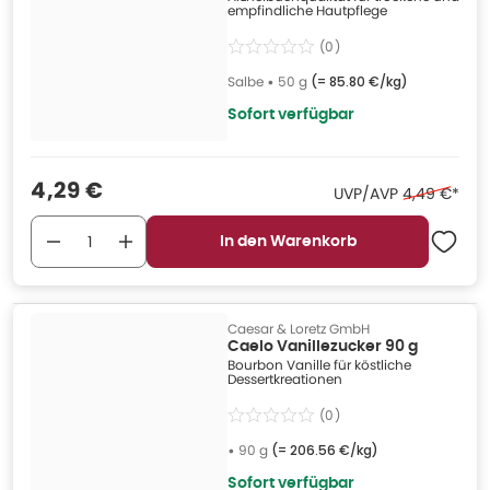
empfindliche Hautpflege
(
0
)
Salbe
•
50 g
(=
85.80 €/kg
)
Sofort verfügbar
Verkaufspreis
:
4,29 €
Ehemaliger 
UVP/AVP
4,49 €
*
In den Warenkorb
Caesar & Loretz GmbH
Caelo Vanillezucker 90 g
Bourbon Vanille für köstliche
Dessertkreationen
(
0
)
•
90 g
(=
206.56 €/kg
)
Sofort verfügbar