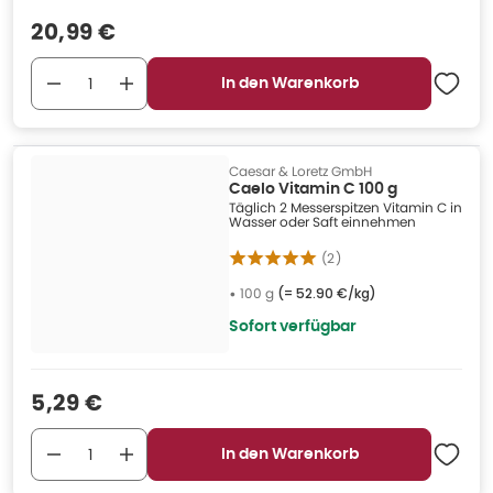
Verkaufspreis
:
20,99 €
In den Warenkorb
Caesar & Loretz GmbH
Caelo Vitamin C 100 g
Täglich 2 Messerspitzen Vitamin C in
Wasser oder Saft einnehmen
(
2
)
•
100 g
(=
52.90 €/kg
)
Sofort verfügbar
Verkaufspreis
:
5,29 €
In den Warenkorb