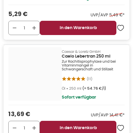
Verkaufspreis
:
5,29 €
Ehemaliger 
UVP/AVP
5,49 €
*
In den Warenkorb
Caesar & Loretz GmbH
Caelo Lebertran 250 ml
Zur Rachitisprophylaxe und bei
Vitaminmangel in
Schwangerschaft und Stillzeit
(
11
)
Öl
•
250 ml
(=
54.76 €/l
)
Sofort verfügbar
Verkaufspreis
:
13,69 €
Ehemaliger 
UVP/AVP
14,41 €
*
In den Warenkorb