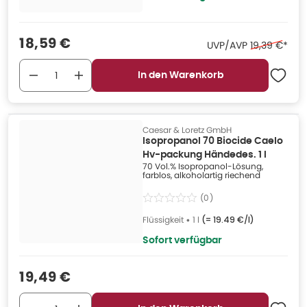
Verkaufspreis
:
18,59 €
Ehemaliger P
UVP/AVP
19,39 €
*
In den Warenkorb
Caesar & Loretz GmbH
Isopropanol 70 Biocide Caelo
Hv-packung Händedes. 1 l
70 Vol.% Isopropanol-Lösung,
farblos, alkoholartig riechend
(
0
)
Flüssigkeit
•
1 l
(=
19.49 €/l
)
Sofort verfügbar
Verkaufspreis
:
19,49 €