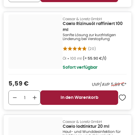
Caesar & Loretz GmbH
Caelo Rizinusöl raffiniert 100
ml
Sanfte Lösung zur kurzfristigen
Linderung bei Verstopfung
(
20
)
Öl
•
100 ml
(=
55.90 €/l
)
Sofort verfügbar
Verkaufspreis
:
5,59 €
Ehemaliger 
UVP/AVP
5,89 €
*
In den Warenkorb
Caesar & Loretz GmbH
Caelo Iodtinktur 20 ml
Haut- und Wunddesinfektion für