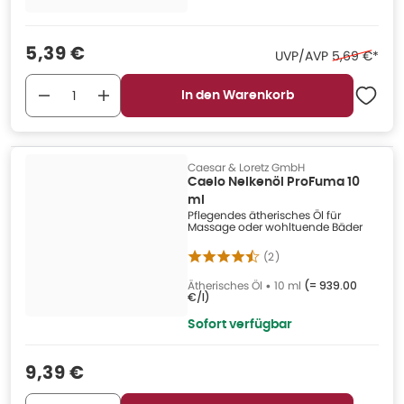
Verkaufspreis
:
5,39 €
Ehemaliger 
UVP/AVP
5,69 €
*
In den Warenkorb
Caesar & Loretz GmbH
Caelo Nelkenöl ProFuma 10
ml
Pflegendes ätherisches Öl für
Massage oder wohltuende Bäder
(
2
)
Ätherisches Öl
•
10 ml
(=
939.00
€/l
)
Sofort verfügbar
Verkaufspreis
:
9,39 €