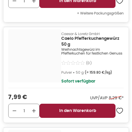
In den Warenkorb
+ Weitere Packungsgrößen
Caesar & Loretz GmbH
Caelo Pfefferkuchengewürz
50 g
Weihnachtsgewürz im
Pfefferkuchen für festlichen Genuss
(
0
)
Pulver
•
50 g
(=
159.80 €/kg
)
Sofort verfügbar
Verkaufspreis
:
7,99 €
Ehemaliger 
UVP/AVP
8,29 €
*
In den Warenkorb