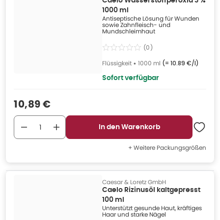
Caelo Wasserstoffperoxid 3 %
1000 ml
Antiseptische Lösung für Wunden
sowie Zahnfleisch- und
Mundschleimhaut
(
0
)
Flüssigkeit
•
1000 ml
(=
10.89 €/l
)
Sofort verfügbar
Verkaufspreis
:
10,89 €
In den Warenkorb
+ Weitere Packungsgrößen
Caesar & Loretz GmbH
Caelo Rizinusöl kaltgepresst
100 ml
Unterstützt gesunde Haut, kräftiges
Haar und starke Nägel