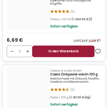
Injektionen und chirurgische
Eingriffe
(
3
)
Tinktur
•
20 ml
(=
334.50 €/l
)
Sofort verfügbar
Verkaufspreis
:
6,69 €
Ehemaliger 
UVP/AVP
6,99 €
*
In den Warenkorb
Caesar & Loretz GmbH
Caelo Zinkpaste weich 100 g
Weiche Paste mit Zinkoxid, Paraffin,
Vaseline und Bienenwachs
(
2
)
Paste
•
100 g
(=
83.90 €/kg
)
Sofort verfügbar