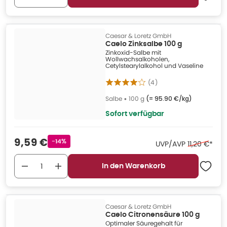
Caesar & Loretz GmbH
Caelo Zinksalbe 100 g
Zinkoxid-Salbe mit
Wollwachsalkoholen,
Cetylstearylalkohol und Vaseline
(
4
)
Salbe
•
100 g
(=
95.90 €/kg
)
Sofort verfügbar
Verkaufspreis
:
9,59 €
Rabattstempel
-14%
Ehemaliger 
UVP/AVP
11,20 €
*
In den Warenkorb
Caesar & Loretz GmbH
Caelo Citronensäure 100 g
Optimaler Säuregehalt für