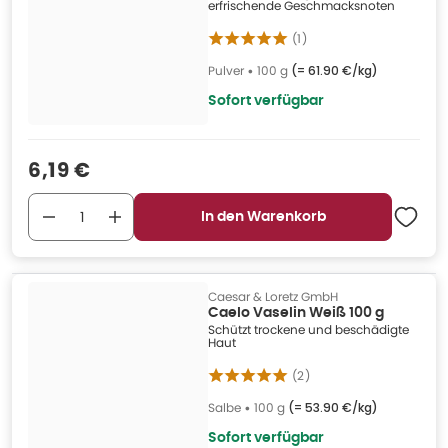
erfrischende Geschmacksnoten
(
1
)
Pulver
•
100 g
(=
61.90 €/kg
)
Sofort verfügbar
Verkaufspreis
:
6,19 €
In den Warenkorb
Caesar & Loretz GmbH
Caelo Vaselin Weiß 100 g
Schützt trockene und beschädigte
Haut
(
2
)
Salbe
•
100 g
(=
53.90 €/kg
)
Sofort verfügbar