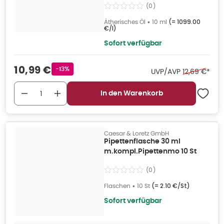
(
0
)
Ätherisches Öl
•
10 ml
(=
1099.00
€/l
)
Sofort verfügbar
Verkaufspreis
:
10,99 €
Rabattstempel
-13%
Ehemaliger P
UVP/AVP
12,69 €
*
In den Warenkorb
Caesar & Loretz GmbH
Pipettenflasche 30 ml
m.kompl.Pipettenmo 10 St
(
0
)
Flaschen
•
10 St
(=
2.10 €/St
)
Sofort verfügbar