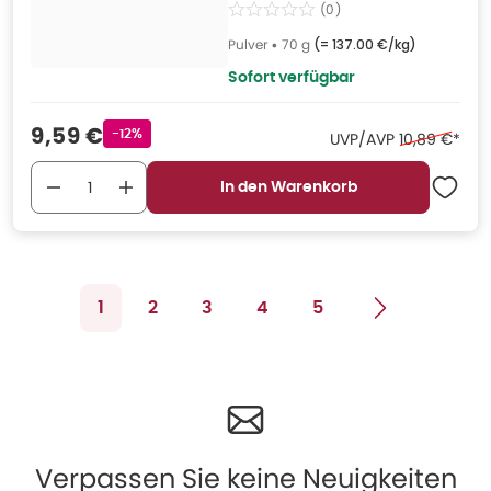
(
0
)
Pulver
•
70 g
(=
137.00 €/kg
)
Sofort verfügbar
Verkaufspreis
:
9,59 €
Rabattstempel
-12%
Ehemaliger P
UVP/AVP
10,89 €
*
In den Warenkorb
1
2
3
4
5
Verpassen Sie keine Neuigkeiten