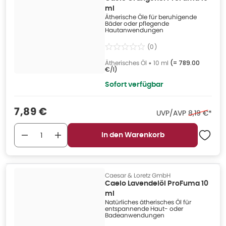
ml
Ätherische Öle für beruhigende
Bäder oder pflegende
Hautanwendungen
(
0
)
Ätherisches Öl
•
10 ml
(=
789.00
€/l
)
Sofort verfügbar
Verkaufspreis
:
7,89 €
Ehemaliger 
UVP/AVP
8,19 €
*
In den Warenkorb
Caesar & Loretz GmbH
Caelo Lavendelöl ProFuma 10
ml
Natürliches ätherisches Öl für
entspannende Haut- oder
Badeanwendungen