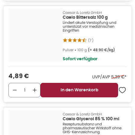
Caesar & Loretz GmbH
Caelo Bittersalz 100 g
Lindert akute Verstopfung und
unterstützt vor medizinischen
Eingriffen
(
7
)
Pulver
•
100 g
(=
48.90 €/kg
)
Sofort verfügbar
Verkaufspreis
:
4,89 €
Ehemaliger 
UVP/AVP
5,39 €
*
In den Warenkorb
Caesar & Loretz GmbH
Caelo Glycerol 85 % 100 ml
Rezeptursubstanz und
pharmazeutischer Wirkstoff ohne
GHS-Kennzeichnung