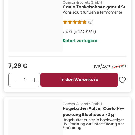
Caesar & Loretz GmbH
Caelo Tonkabohnen ganz 4 St
Vanilleduft für Genießermomente
(
2
)
•
4 St
(=
1.82 €/St
)
Sofort verfügbar
Verkaufspreis
:
7,29 €
Ehemaliger 
UVP/AVP
7,59 €
*
In den Warenkorb
Caesar & Loretz GmbH
Hagebutten Pulver Caelo Hv-
packung Blechdose 70 g
Hagebuttenpulver in hochwertiger
HV-Packung zur Unterstützung der
Ernährung