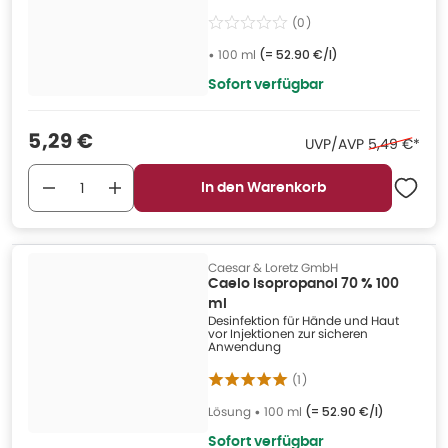
(
0
)
•
100 ml
(=
52.90 €/l
)
Sofort verfügbar
Verkaufspreis
:
5,29 €
Ehemaliger 
UVP/AVP
5,49 €
*
In den Warenkorb
Caesar & Loretz GmbH
Caelo Isopropanol 70 % 100
ml
Desinfektion für Hände und Haut
vor Injektionen zur sicheren
Anwendung
(
1
)
Lösung
•
100 ml
(=
52.90 €/l
)
Sofort verfügbar