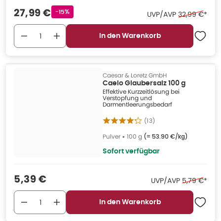
Verkaufspreis
:
27,99 €
Rabattstempel
-15%
Ehemaliger P
UVP/AVP
32,99 €
*
In den Warenkorb
Caesar & Loretz GmbH
Caelo Glaubersalz 100 g
Effektive Kurzzeitlösung bei
Verstopfung und
Darmentleerungsbedarf
(
13
)
Pulver
•
100 g
(=
53.90 €/kg
)
Sofort verfügbar
Verkaufspreis
:
5,39 €
Ehemaliger 
UVP/AVP
5,79 €
*
In den Warenkorb