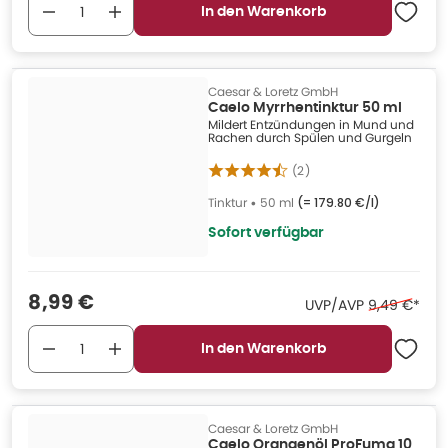
In den Warenkorb
Caesar & Loretz GmbH
Caelo Myrrhentinktur 50 ml
Mildert Entzündungen in Mund und
Rachen durch Spülen und Gurgeln
(
2
)
Tinktur
•
50 ml
(=
179.80 €/l
)
Sofort verfügbar
Verkaufspreis
:
8,99 €
Ehemaliger 
UVP/AVP
9,49 €
*
In den Warenkorb
Caesar & Loretz GmbH
Caelo Orangenöl ProFuma 10