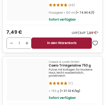
(
46
)
Flüssigkeit
•
100 ml
(=
74.90 €/l
)
Sofort verfügbar
Verkaufspreis
:
7,49 €
Ehemaliger 
UVP/AVP
7,89 €
*
In den Warenkorb
Caesar & Loretz GmbH
Caelo Trinkgelatine 750 g
Pulver mit Kollagen für trockene
Haut, leicht wasserlöslich,
proteinreich
(
7
)
•
750 g
(=
37.32 €/kg
)
Sofort verfügbar