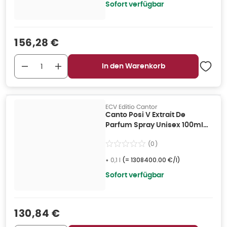
Sofort verfügbar
Verkaufspreis
:
156,28 €
In den Warenkorb
ECV Editio Cantor
Canto Posi V Extrait De
Parfum Spray Unisex 100ml
0,1 l
(
0
)
•
0,1 l
(=
1308400.00 €/l
)
Sofort verfügbar
Verkaufspreis
:
130,84 €