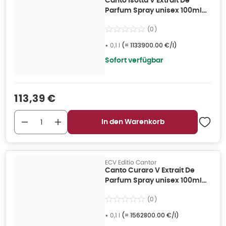
Canto Isotta V Extrait De
Parfum Spray unisex 100ml
Für Frauen 0,1 l
(
0
)
•
0,1 l
(=
1133900.00 €/l
)
Sofort verfügbar
Verkaufspreis
:
113,39 €
In den Warenkorb
ECV Editio Cantor
Canto Curaro V Extrait De
Parfum Spray unisex 100ml
Für Frauen 0,1 l
(
0
)
•
0,1 l
(=
1562800.00 €/l
)