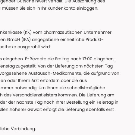
gender Gutscheinwert verfällt. Die Auszahlung des
s müssen Sie sich in Ihr Kundenkonto einloggen.
n Krankenkasse (KK) vom pharmazeutischen Unternehmer
ten GmbH (IFA) angegebene einheitliche Produkt-
Apotheke ausgezahlt wird.
uns eingehen. E-Rezepte die Freitag nach 13:00 eingehen,
nstag zugestellt. Von der Lieferung am nächsten Tag
 vorgesehene Austausch-Medikamente, die aufgrund von
en oder Ihrem Arzt erfordern oder die aus
nummer notwendig. Um Ihnen die schnellstmögliche
sch des Versanddienstleisters kommen. Die Lieferung am
der der nächste Tag nach Ihrer Bestellung ein Feiertag in
llen höherer Gewalt erfolgt die Lieferung ebenfalls erst
iche Verbindung.