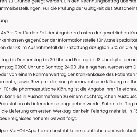
reis zu Grunde gelegt werden. Ein den Rechnungsbetrag überstei
ammelbestellungen. Für die Prüfung der Gültigkeit des Gutschein
lung.
 * AVP = Der für den Fall der Abgabe zu Lasten der gesetzliche
nkassen gegenüber der Informationsstelle für Arzneispezialitä
 von der KK im Ausnahmefall der Erstattung abzüglich 5 % an die 
ntag bis Donnerstag bis 20 Uhr und Freitag bis 13 Uhr digital bei 
amstag 00:00 Uhr und Sonntag 24:00 Uhr eingehen, werden am Die
oder von einem Rahmenvertrag der Krankenkasse des Patienten
amente, sowie Rezepte, die eine pharmazeutische Klärung mit Ihn
. Für die pharmazeutische Klärung ist die Angabe Ihrer Telefon
önnen, kann es in Ausnahmefällen zu einem nachträglichen Austau
 Packstation als Lieferadresse angegeben wurde. Sofern der Tag o
die Lieferung am ersten Werktag, der kein Feiertag mehr ist. In Fä
des Ereignisses höherer Gewalt folgt.
 Vor-Ort-Apotheken besteht keine rechtliche oder wirtschaftl