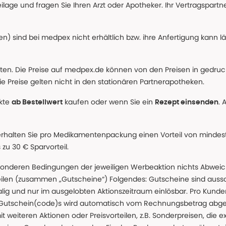
age und fragen Sie Ihren Arzt oder Apotheker. Ihr Vertragspartner
n) sind bei medpex nicht erhältlich bzw. ihre Anfertigung kann l
alten. Die Preise auf medpex.de können von den Preisen in gedru
e Preise gelten nicht in den stationären Partnerapotheken.
ukte
kaufen oder wenn Sie ein
. 
ab Bestellwert
Rezept einsenden
erhalten Sie pro Medikamentenpackung einen Vorteil von mindeste
u 30 € Sparvorteil.
nderen Bedingungen der jeweiligen Werbeaktion nichts Abweichen
teilen (zusammen „Gutscheine“) Folgendes: Gutscheine sind auss
g und nur im ausgelobten Aktionszeitraum einlösbar. Pro Kunde
 Gutschein(code)s wird automatisch vom Rechnungsbetrag abgezo
t weiteren Aktionen oder Preisvorteilen, z.B. Sonderpreisen, die e