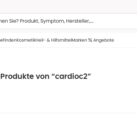
efinden
Kosmetik
Heil- & Hilfsmittel
Marken
Angebote
 Produkte von “cardioc2”