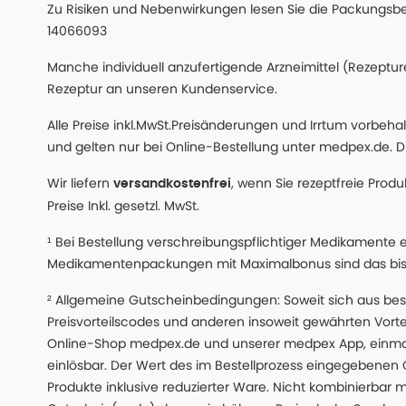
Zu Risiken und Nebenwirkungen lesen Sie die Packungsbeil
14066093
Manche individuell anzufertigende Arzneimittel (Rezepture
Rezeptur an unseren Kundenservice.
Alle Preise inkl.MwSt.Preisänderungen und Irrtum vorbeh
und gelten nur bei Online-Bestellung unter medpex.de. Di
Wir liefern
, wenn Sie rezeptfreie Prod
versandkostenfrei
Preise Inkl. gesetzl. MwSt.
¹ Bei Bestellung verschreibungspflichtiger Medikamente 
Medikamentenpackungen mit Maximalbonus sind das bis z
² Allgemeine Gutscheinbedingungen: Soweit sich aus beso
Preisvorteilscodes und anderen insoweit gewährten Vor
Online-Shop medpex.de und unserer medpex App, einmali
einlösbar. Der Wert des im Bestellprozess eingegebenen
Produkte inklusive reduzierter Ware. Nicht kombinierbar mi