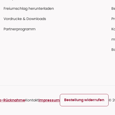
Freiumschlag herunterladen
B
Vordrucke & Downloads
P
Partnerprogramm
K
m
Ba
Kontakt
© 2
Bestellung widerrufen
ro-Rücknahme
Impressum