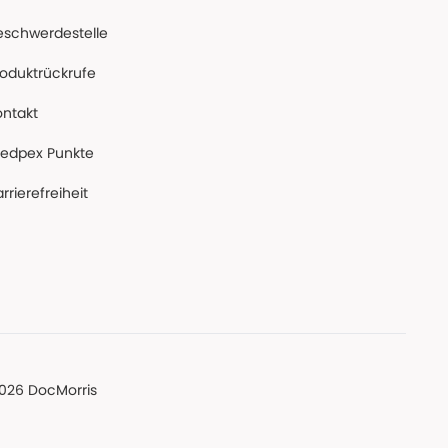
eschwerdestelle
roduktrückrufe
ontakt
edpex Punkte
rrierefreiheit
026 DocMorris