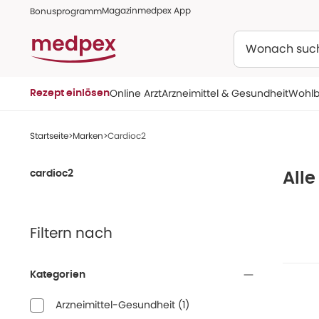
Magazin
medpex App
Bonusprogramm
Suchen
Online Arzt
Arzneimittel & Gesundheit
Wohlb
Rezept einlösen
Startseite
Marken
Cardioc2
cardioc2
Alle
Filtern nach
Kategorien
Arzneimittel-Gesundheit
(
1
)