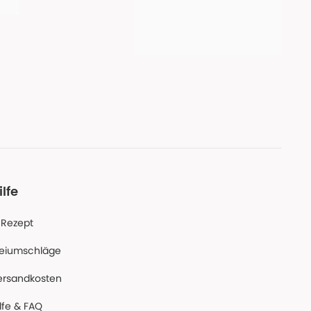
ilfe
-Rezept
reiumschläge
ersandkosten
lfe & FAQ