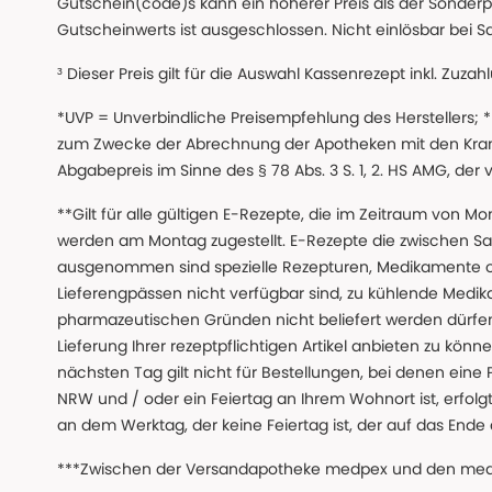
Gutschein(code)s kann ein höherer Preis als der Sonderp
Gutscheinwerts ist ausgeschlossen. Nicht einlösbar bei S
³ Dieser Preis gilt für die Auswahl Kassenrezept inkl. Zuzah
*UVP = Unverbindliche Preisempfehlung des Herstellers;
zum Zwecke der Abrechnung der Apotheken mit den Kranke
Abgabepreis im Sinne des § 78 Abs. 3 S. 1, 2. HS AMG, der
**Gilt für alle gültigen E-Rezepte, die im Zeitraum von Mo
werden am Montag zugestellt. E-Rezepte die zwischen S
ausgenommen sind spezielle Rezepturen, Medikamente 
Lieferengpässen nicht verfügbar sind, zu kühlende Medik
pharmazeutischen Gründen nicht beliefert werden dürfen
Lieferung Ihrer rezeptpflichtigen Artikel anbieten zu k
nächsten Tag gilt nicht für Bestellungen, bei denen eine
NRW und / oder ein Feiertag an Ihrem Wohnort ist, erfolgt 
an dem Werktag, der keine Feiertag ist, der auf das Ende 
***Zwischen der Versandapotheke medpex und den medpex