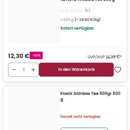
(
0
)
•
500 g
(=
24.60 €/kg
)
Sofort verfügbar
Verkaufspreis
:
12,30 €
Rabattstempel
-15%
Ehemaliger P
UVP/AVP
14,39 €
*
In den Warenkorb
Klasik Altinbas Tee 500gr 500
g
Derzeit nicht verfügbar