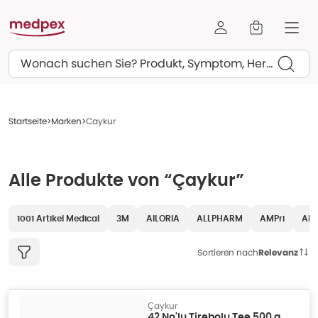
Suchen
Startseite
Marken
Caykur
Alle Produkte von “Çaykur”
1001 Artikel Medical
3M
AILORIA
ALLPHARM
AMPri
AR
Sortieren nach
Relevanz
Çaykur
42 No'lu Tirebolu Tee 500 g