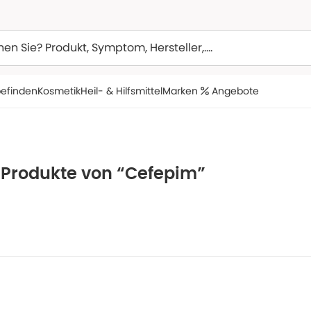
efinden
Kosmetik
Heil- & Hilfsmittel
Marken
Angebote
e Produkte von “Cefepim”