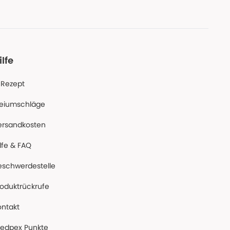
ilfe
-Rezept
reiumschläge
ersandkosten
lfe & FAQ
eschwerdestelle
roduktrückrufe
ontakt
edpex Punkte