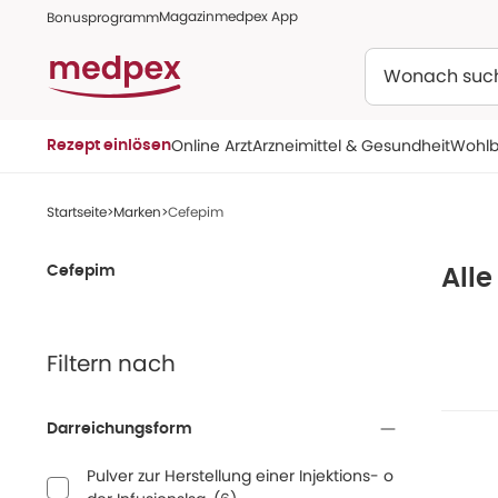
Magazin
medpex App
Bonusprogramm
Suchen
Online Arzt
Arzneimittel & Gesundheit
Wohlb
Rezept einlösen
Startseite
Marken
Cefepim
Cefepim
All
Filtern nach
Darreichungsform
Pulver zur Herstellung einer Injektions- o