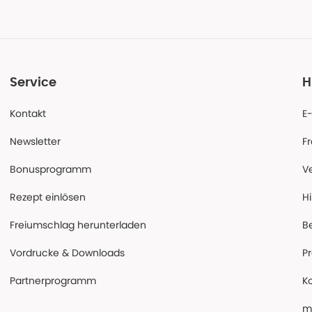
Service
H
Kontakt
E
Newsletter
F
Bonusprogramm
V
Rezept einlösen
Hi
Freiumschlag herunterladen
B
Vordrucke & Downloads
P
Partnerprogramm
K
m