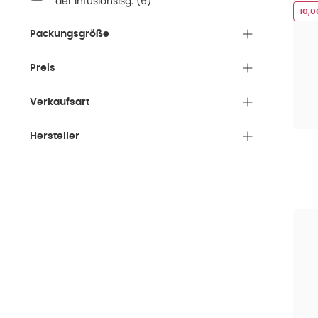
der Infusionslsg.
(
6
)
10,
Packungsgröße
Preis
Verkaufsart
Hersteller