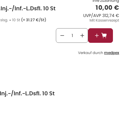
Ihre Zuzahlung
Verkaufspre
10,00 €
.-/Inf.-L.Dsfl. 10 St
UVP/AVP
:
UVP/AVP
312,74 €
slsg.
•
10 St
(=
31.27 €/St
)
Mit Kassenrezept
In den Warenkor
Verkauf durch
medpex
.-/Inf.-L.Dsfl. 10 St