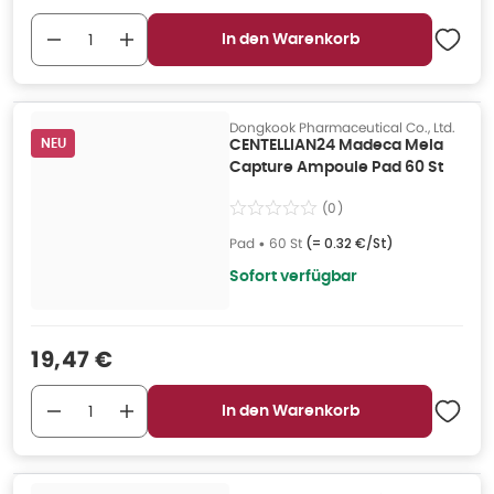
In den Warenkorb
Dongkook Pharmaceutical Co., Ltd.
NEU
CENTELLIAN24 Madeca Mela
Capture Ampoule Pad 60 St
(
0
)
Pad
•
60 St
(=
0.32 €/St
)
Sofort verfügbar
Verkaufspreis
:
19,47 €
In den Warenkorb