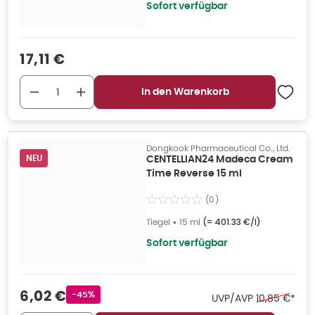
Sofort verfügbar
Verkaufspreis
:
17,11 €
In den Warenkorb
Dongkook Pharmaceutical Co., Ltd.
NEU
CENTELLIAN24 Madeca Cream
Time Reverse 15 ml
(
0
)
Tiegel
•
15 ml
(=
401.33 €/l
)
Sofort verfügbar
Verkaufspreis
:
6,02 €
Rabattstempel
-45%
Ehemaliger P
UVP/AVP
10,85 €
*