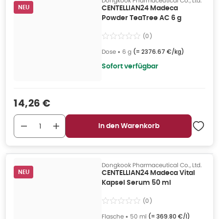
Dongkook Pharmaceutical Co., Ltd.
NEU
CENTELLIAN24 Madeca
Powder TeaTree AC 6 g
(
0
)
Dose
•
6 g
(=
2376.67 €/kg
)
Sofort verfügbar
Verkaufspreis
:
14,26 €
In den Warenkorb
Dongkook Pharmaceutical Co., Ltd.
NEU
CENTELLIAN24 Madeca Vital
Kapsel Serum 50 ml
(
0
)
Flasche
•
50 ml
(=
369.80 €/l
)