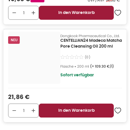
UVP/AVP
14,38 €
*
In den Warenkorb
Dongkook Pharmaceutical Co., Ltd.
NEU
CENTELLIAN24 Madeca Matcha
Pore Cleansing Oil 200 ml
(
0
)
Flasche
•
200 ml
(=
109.30 €/l
)
Sofort verfügbar
Verkaufspreis
:
21,86 €
In den Warenkorb