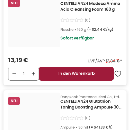
NEU
CENTELLIAN24 Madeca Amino
Acid Cleansing Foam 160 g
(
0
)
Flasche
•
160 g
(=
82.44 €/kg
)
Sofort verfügbar
Verkaufspreis
:
13,19 €
Ehemaliger P
UVP/AVP
13,84 €
*
In den Warenkorb
Dongkook Pharmaceutical Co., Ltd.
NEU
CENTELLIAN24 Glutathion
Toning Boosting Ampoule 30
ml
(
0
)
Ampulle
•
30 ml
(=
641.33 €/l
)