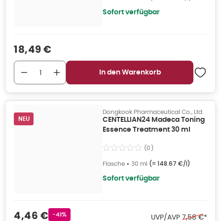
Sofort verfügbar
Verkaufspreis
:
18,49 €
In den Warenkorb
Dongkook Pharmaceutical Co., Ltd.
NEU
CENTELLIAN24 Madeca Toning
Essence Treatment 30 ml
(
0
)
Flasche
•
30 ml
(=
148.67 €/l
)
Sofort verfügbar
Verkaufspreis
:
4,46 €
Rabattstempel
-41%
Ehemaliger 
UVP/AVP
7,58 €
*