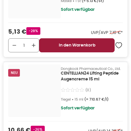
Maske
•
1 St
(=
5.13 €/St
)
Sofort verfügbar
Verkaufspreis
:
5,13 €
Rabattstempel
-28%
Ehemaliger 
UVP/AVP
7,10 €
*
In den Warenkorb
Dongkook Pharmaceutical Co., Ltd.
NEU
CENTELLIAN24 Lifting Peptide
Augencreme 15 ml
(
0
)
Tiegel
•
15 ml
(=
710.67 €/l
)
Sofort verfügbar
Verkaufspreis
:
10,66 €
Rabattstempel
-26%
Ehemaliger P