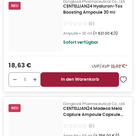
Dongkook Pharmaceutical Co., Ltd.
NEU
CENTELLIAN24 Hyaluron-Tox
Boosting Ampoule 30 ml
(
0
)
Ampulle
•
30 ml
(=
621.00 €/l
)
Sofort verfügbar
Verkaufspreis
:
18,63 €
Ehemaliger P
UVP/AVP
19,92 €
*
In den Warenkorb
Dongkook Pharmaceutical Co., Ltd.
NEU
CENTELLIAN24 Madeca Mela
Capture Ampoule Capsule
Cream 55 ml
(
0
)
Ampulle
•
55 ml
(=
356.00 €/l
)