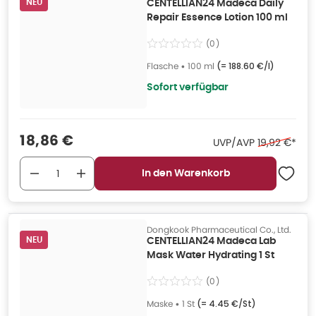
NEU
CENTELLIAN24 Madeca Daily
Repair Essence Lotion 100 ml
(
0
)
Flasche
•
100 ml
(=
188.60 €/l
)
Sofort verfügbar
Verkaufspreis
:
18,86 €
Ehemaliger P
UVP/AVP
19,92 €
*
In den Warenkorb
Dongkook Pharmaceutical Co., Ltd.
NEU
CENTELLIAN24 Madeca Lab
Mask Water Hydrating 1 St
(
0
)
Maske
•
1 St
(=
4.45 €/St
)