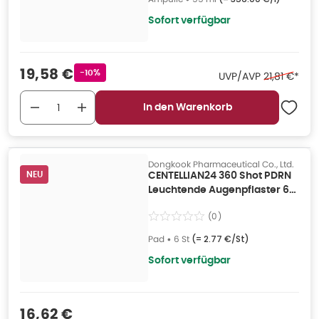
Sofort verfügbar
Verkaufspreis
:
19,58 €
Rabattstempel
-10%
Ehemaliger 
UVP/AVP
21,81 €
*
In den Warenkorb
Dongkook Pharmaceutical Co., Ltd.
NEU
CENTELLIAN24 360 Shot PDRN
Leuchtende Augenpflaster 6
St
(
0
)
Pad
•
6 St
(=
2.77 €/St
)
Sofort verfügbar
Verkaufspreis
:
16,62 €