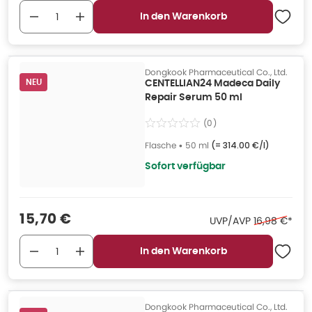
In den Warenkorb
Dongkook Pharmaceutical Co., Ltd.
NEU
CENTELLIAN24 Madeca Daily
Repair Serum 50 ml
(
0
)
Flasche
•
50 ml
(=
314.00 €/l
)
Sofort verfügbar
Verkaufspreis
:
15,70 €
Ehemaliger P
UVP/AVP
16,98 €
*
In den Warenkorb
Dongkook Pharmaceutical Co., Ltd.