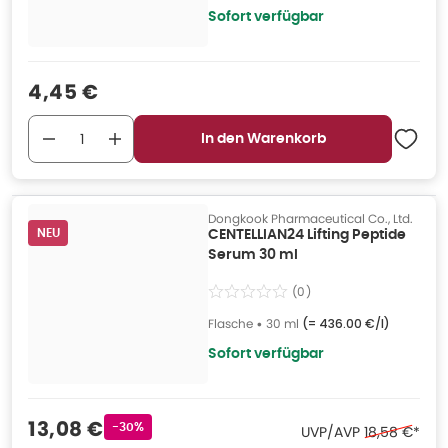
Sofort verfügbar
Verkaufspreis
:
4,45 €
In den Warenkorb
Dongkook Pharmaceutical Co., Ltd.
NEU
CENTELLIAN24 Lifting Peptide
Serum 30 ml
(
0
)
Flasche
•
30 ml
(=
436.00 €/l
)
Sofort verfügbar
Verkaufspreis
:
13,08 €
Rabattstempel
-30%
Ehemaliger P
UVP/AVP
18,58 €
*