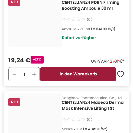
NEU
CENTELLIAN24 PDRN Firming
Boosting Ampoule 30 ml
(
0
)
Ampulle
•
30 ml
(=
641.33 €/l
)
Sofort verfügbar
Verkaufspreis
:
19,24 €
Rabattstempel
-12%
Ehemaliger 
UVP/AVP
21,81 €
*
In den Warenkorb
Dongkook Pharmaceutical Co., Ltd.
NEU
CENTELLIAN24 Madeca Derma
Mask Intensive Lifting 1 St
(
0
)
Maske
•
1 St
(=
4.45 €/St
)