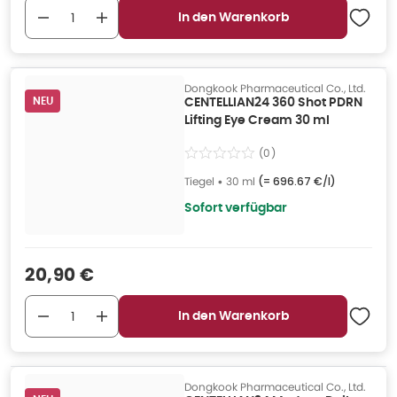
In den Warenkorb
Dongkook Pharmaceutical Co., Ltd.
NEU
CENTELLIAN24 360 Shot PDRN
Lifting Eye Cream 30 ml
(
0
)
Tiegel
•
30 ml
(=
696.67 €/l
)
Sofort verfügbar
Verkaufspreis
:
20,90 €
In den Warenkorb
Dongkook Pharmaceutical Co., Ltd.