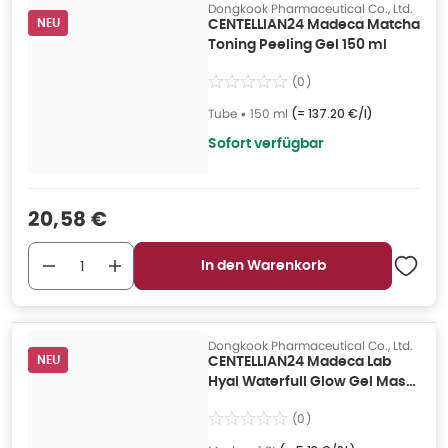
Dongkook Pharmaceutical Co., Ltd.
NEU
CENTELLIAN24 Madeca Matcha
Toning Peeling Gel 150 ml
(
0
)
Tube
•
150 ml
(=
137.20 €/l
)
Sofort verfügbar
Verkaufspreis
:
20,58 €
In den Warenkorb
Dongkook Pharmaceutical Co., Ltd.
NEU
CENTELLIAN24 Madeca Lab
Hyal Waterfull Glow Gel Mask
1 St
(
0
)