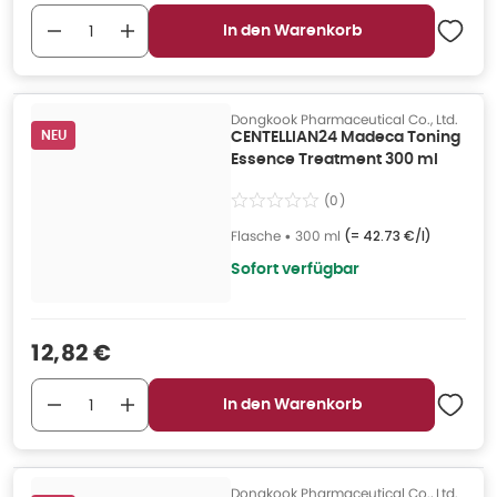
In den Warenkorb
Dongkook Pharmaceutical Co., Ltd.
NEU
CENTELLIAN24 Madeca Toning
Essence Treatment 300 ml
(
0
)
Flasche
•
300 ml
(=
42.73 €/l
)
Sofort verfügbar
Verkaufspreis
:
12,82 €
In den Warenkorb
Dongkook Pharmaceutical Co., Ltd.