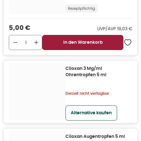
Rezeptpflichtig
Verkaufspreis
:
5,00 €
UVP/AVP
:
UVP/AVP
19,03 €
In den Warenkorb
Ciloxan 3 Mg/ml
Ohrentropfen 5 ml
Derzeit nicht verfügbar
Alternative kaufen
Ciloxan Augentropfen 5 ml