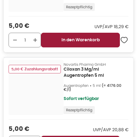
Rezeptpflichtig
Verkaufspreis
:
5,00 €
UVP/AVP
:
UVP/AVP
18,29 €
In den Warenkorb
Novartis Pharma GmbH
5,00 € Zuzahlungsrabatt
Ciloxan 3 Mg/ml
Augentropfen 5 ml
Augentropfen
•
5 ml
(=
4176.00
€/l
)
Sofort verfügbar
Rezeptpflichtig
Verkaufspreis
:
5,00 €
UVP/AVP
:
UVP/AVP
20,88 €