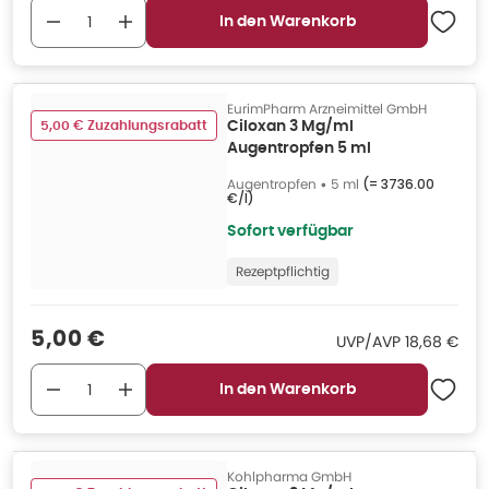
In den Warenkorb
EurimPharm Arzneimittel GmbH
5,00 € Zuzahlungsrabatt
Ciloxan 3 Mg/ml
Augentropfen 5 ml
Augentropfen
•
5 ml
(=
3736.00
€/l
)
Sofort verfügbar
Rezeptpflichtig
Verkaufspreis
:
5,00 €
UVP/AVP
:
UVP/AVP
18,68 €
In den Warenkorb
Kohlpharma GmbH