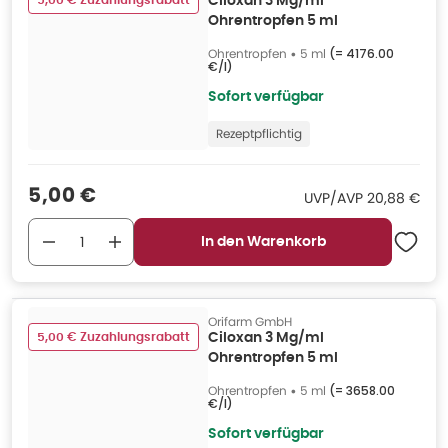
5,00 € Zuzahlungsrabatt
Ciloxan 3 Mg/ml
Ohrentropfen 5 ml
Ohrentropfen
•
5 ml
(=
4176.00
€/l
)
Sofort verfügbar
Rezeptpflichtig
Verkaufspreis
:
5,00 €
UVP/AVP
:
UVP/AVP
20,88 €
In den Warenkorb
Orifarm GmbH
5,00 € Zuzahlungsrabatt
Ciloxan 3 Mg/ml
Ohrentropfen 5 ml
Ohrentropfen
•
5 ml
(=
3658.00
€/l
)
Sofort verfügbar