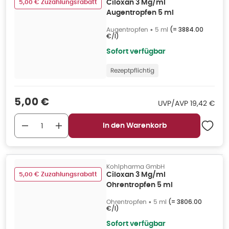
5,00 € Zuzahlungsrabatt
Ciloxan 3 Mg/ml
Augentropfen 5 ml
Augentropfen
•
5 ml
(=
3884.00
€/l
)
Sofort verfügbar
Rezeptpflichtig
Verkaufspreis
:
5,00 €
UVP/AVP
:
UVP/AVP
19,42 €
In den Warenkorb
Kohlpharma GmbH
5,00 € Zuzahlungsrabatt
Ciloxan 3 Mg/ml
Ohrentropfen 5 ml
Ohrentropfen
•
5 ml
(=
3806.00
€/l
)
Sofort verfügbar