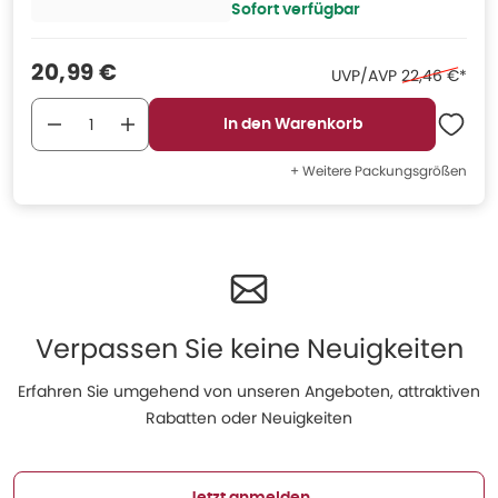
Sofort verfügbar
Verkaufspreis
:
20,99 €
Ehemaliger P
UVP/AVP
22,46 €
*
In den Warenkorb
+ Weitere Packungsgrößen
Verpassen Sie keine Neuigkeiten
Erfahren Sie umgehend von unseren Angeboten, attraktiven
Rabatten oder Neuigkeiten