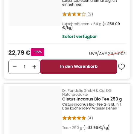
Lutschtabletten dreimal täglich
einnehmen
(
5
)
Lutschtabletten
•
64 g
(=
356.09
€/kg
)
Sofort verfügbar
Verkaufspreis
:
22,79 €
Rabattstempel
-15%
Ehemaliger P
UVP/AVP
26,75 €
*
In den Warenkorb
Dr. Pandalis GmbH & Co. KG
Naturprodukte
Cistus Incanus Bio Tee 250 g
Cistus incanus Bio-Tee, 2-3 EL in 1
Liter kochendem Wasser ziehen
(
4
)
Tee
•
250 g
(=
83.96 €/kg
)