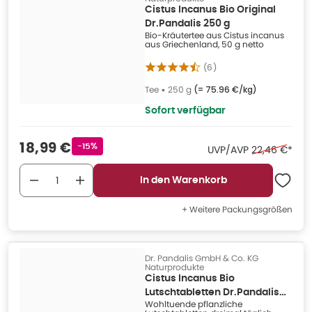
Cistus Incanus Bio Original
Dr.Pandalis 250 g
Bio-Kräutertee aus Cistus incanus
aus Griechenland, 50 g netto
(
6
)
Tee
•
250 g
(=
75.96 €/kg
)
Sofort verfügbar
Verkaufspreis
:
18,99 €
Rabattstempel
-15%
Ehemaliger P
UVP/AVP
22,46 €
*
In den Warenkorb
+ Weitere Packungsgrößen
Dr. Pandalis GmbH & Co. KG
Naturprodukte
Cistus Incanus Bio
Lutschtabletten Dr.Pandalis
Wohltuende pflanzliche
64 g