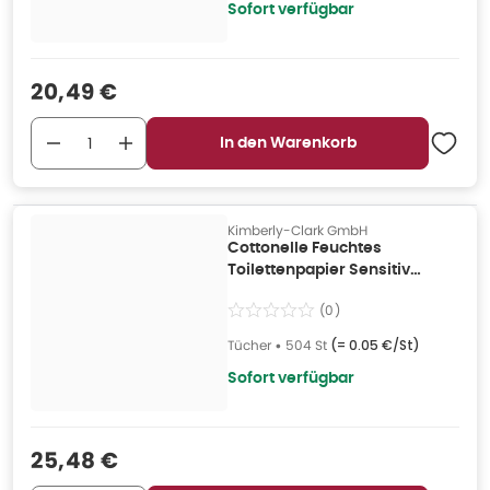
Sofort verfügbar
Verkaufspreis
:
20,49 €
In den Warenkorb
Kimberly-Clark GmbH
Cottonelle Feuchtes
Toilettenpapier Sensitiv
Pflegens 12x 42 504 St
(
0
)
Tücher
•
504 St
(=
0.05 €/St
)
Sofort verfügbar
Verkaufspreis
:
25,48 €