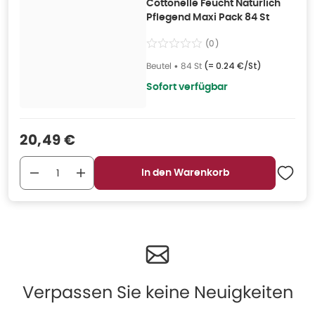
Cottonelle Feucht Natürlich
Pflegend Maxi Pack 84 St
(
0
)
Beutel
•
84 St
(=
0.24 €/St
)
Sofort verfügbar
Verkaufspreis
:
20,49 €
In den Warenkorb
Verpassen Sie keine Neuigkeiten