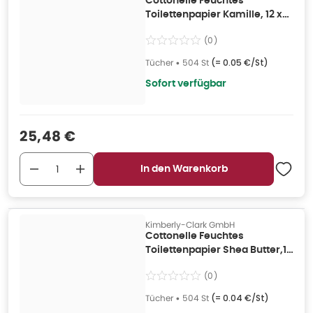
Cottonelle Feuchtes
Toilettenpapier Kamille, 12 x
42 Tücher 504 St
(
0
)
Tücher
•
504 St
(=
0.05 €/St
)
Sofort verfügbar
Verkaufspreis
:
25,48 €
In den Warenkorb
Kimberly-Clark GmbH
Cottonelle Feuchtes
Toilettenpapier Shea Butter,12
x 42 St 504 St
(
0
)
Tücher
•
504 St
(=
0.04 €/St
)