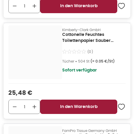
In den Warenkorb
Kimberly-Clark GmbH
Cottonelle Feuchtes
Toilettenpapier Sauber
pflegend, 12x 42 504 St
(
0
)
Tücher
•
504 St
(=
0.05 €/St
)
Sofort verfügbar
Verkaufspreis
:
25,48 €
In den Warenkorb
FamPro Tissue Germany GmbH