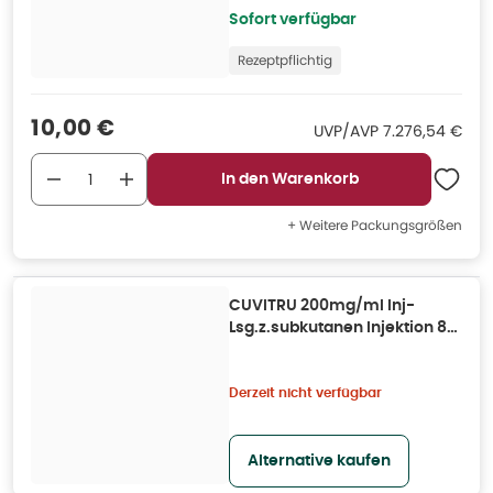
Sofort verfügbar
Rezeptpflichtig
Verkaufspreis
:
10,00 €
UVP/AVP
:
UVP/AVP
7.276,54 €
In den Warenkorb
+ Weitere Packungsgrößen
CUVITRU 200mg/ml Inj-
Lsg.z.subkutanen Injektion 8g
20X40 ml
Derzeit nicht verfügbar
Alternative kaufen