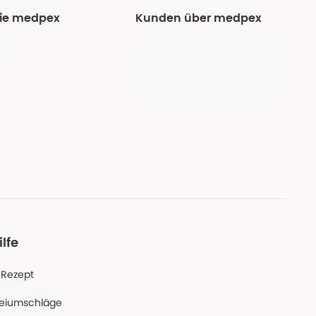
Sie medpex
Kunden über medpex
ilfe
-Rezept
reiumschläge