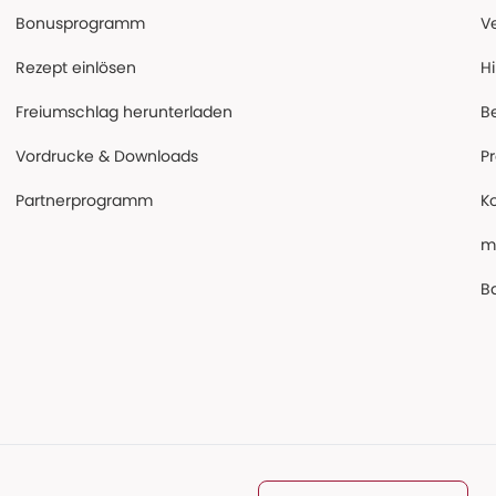
Bonusprogramm
V
Rezept einlösen
Hi
Freiumschlag herunterladen
B
Vordrucke & Downloads
P
Partnerprogramm
K
m
Ba