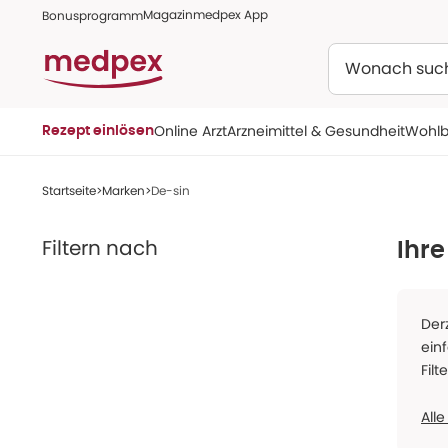
Magazin
medpex App
Bonusprogramm
Suchen
Online Arzt
Arzneimittel & Gesundheit
Wohlb
Rezept einlösen
Startseite
Marken
De-sin
Filtern nach
Ihre
Der
ein
Filt
Alle