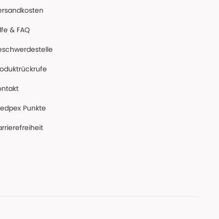
ersandkosten
lfe & FAQ
eschwerdestelle
roduktrückrufe
ontakt
edpex Punkte
rrierefreiheit