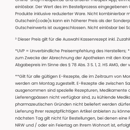
einlösbar. Der Wert des im Bestellprozess eingegebenen
Produkte inklusive reduzierter Ware. Nicht kombinierbar mi
Gutschein(code)s kann ein höherer Preis als der Sonderp
Gutscheinwerts ist ausgeschlossen. Nicht einlösbar bei S
³ Dieser Preis gilt für die Auswahl Kassenrezept inkl. Zuzah
*UVP = Unverbindliche Preisempfehlung des Herstellers;
zum Zwecke der Abrechnung der Apotheken mit den Kranke
Abgabepreis im Sinne des § 78 Abs. 3 S. 1, 2. HS AMG, der
**Gilt für alle gültigen E-Rezepte, die im Zeitraum von Mo
werden am Montag zugestellt. E-Rezepte die zwischen S
ausgenommen sind spezielle Rezepturen, Medikamente 
Lieferengpässen nicht verfügbar sind, zu kühlende Medik
pharmazeutischen Gründen nicht beliefert werden dürfen
Lieferung Ihrer rezeptpflichtigen Artikel anbieten zu k
nächsten Tag gilt nicht für Bestellungen, bei denen eine
NRW und / oder ein Feiertag an Ihrem Wohnort ist, erfolgt 