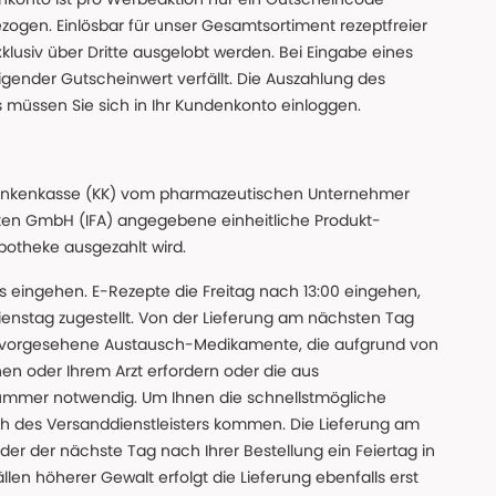
gen. Einlösbar für unser Gesamtsortiment rezeptfreier
xklusiv über Dritte ausgelobt werden. Bei Eingabe eines
gender Gutscheinwert verfällt. Die Auszahlung des
s müssen Sie sich in Ihr Kundenkonto einloggen.
n Krankenkasse (KK) vom pharmazeutischen Unternehmer
ten GmbH (IFA) angegebene einheitliche Produkt-
Apotheke ausgezahlt wird.
uns eingehen. E-Rezepte die Freitag nach 13:00 eingehen,
nstag zugestellt. Von der Lieferung am nächsten Tag
 vorgesehene Austausch-Medikamente, die aufgrund von
en oder Ihrem Arzt erfordern oder die aus
nummer notwendig. Um Ihnen die schnellstmögliche
sch des Versanddienstleisters kommen. Die Lieferung am
der der nächste Tag nach Ihrer Bestellung ein Feiertag in
llen höherer Gewalt erfolgt die Lieferung ebenfalls erst