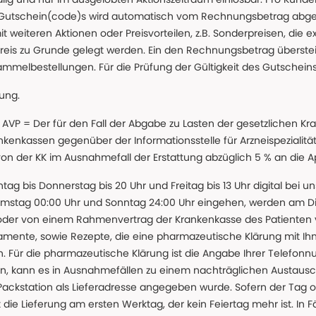
 Gutschein(code)s wird automatisch vom Rechnungsbetrag abgezo
t weiteren Aktionen oder Preisvorteilen, z.B. Sonderpreisen, die e
reis zu Grunde gelegt werden. Ein den Rechnungsbetrag überstei
ammelbestellungen. Für die Prüfung der Gültigkeit des Gutschein
lung.
 * AVP = Der für den Fall der Abgabe zu Lasten der gesetzliche
nkassen gegenüber der Informationsstelle für Arzneispezialitä
 von der KK im Ausnahmefall der Erstattung abzüglich 5 % an die 
ntag bis Donnerstag bis 20 Uhr und Freitag bis 13 Uhr digital bei 
amstag 00:00 Uhr und Sonntag 24:00 Uhr eingehen, werden am Die
oder von einem Rahmenvertrag der Krankenkasse des Patienten
amente, sowie Rezepte, die eine pharmazeutische Klärung mit Ihn
. Für die pharmazeutische Klärung ist die Angabe Ihrer Telefon
önnen, kann es in Ausnahmefällen zu einem nachträglichen Austau
 Packstation als Lieferadresse angegeben wurde. Sofern der Tag o
die Lieferung am ersten Werktag, der kein Feiertag mehr ist. In Fä