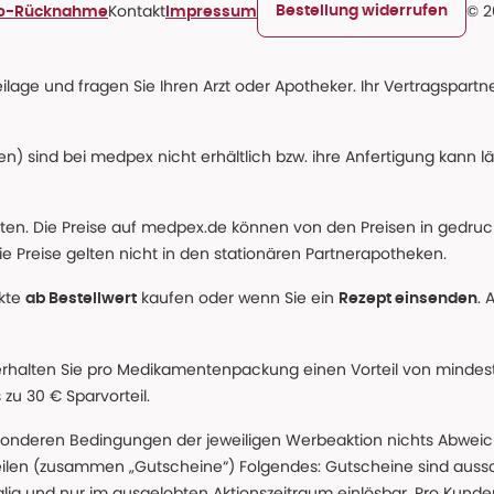
Kontakt
© 2
Bestellung widerrufen
ro-Rücknahme
Impressum
age und fragen Sie Ihren Arzt oder Apotheker. Ihr Vertragspartner
n) sind bei medpex nicht erhältlich bzw. ihre Anfertigung kann l
alten. Die Preise auf medpex.de können von den Preisen in gedru
e Preise gelten nicht in den stationären Partnerapotheken.
ukte
kaufen oder wenn Sie ein
. 
ab Bestellwert
Rezept einsenden
erhalten Sie pro Medikamentenpackung einen Vorteil von mindeste
u 30 € Sparvorteil.
nderen Bedingungen der jeweiligen Werbeaktion nichts Abweichen
teilen (zusammen „Gutscheine“) Folgendes: Gutscheine sind auss
g und nur im ausgelobten Aktionszeitraum einlösbar. Pro Kunde