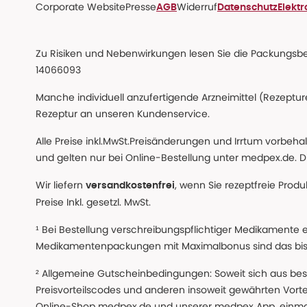
Corporate Website
Presse
Widerruf
AGB
Datenschutz
Elekt
Zu Risiken und Nebenwirkungen lesen Sie die Packungsbeil
14066093
Manche individuell anzufertigende Arzneimittel (Rezepture
Rezeptur an unseren Kundenservice.
Alle Preise inkl.MwSt.Preisänderungen und Irrtum vorbeh
und gelten nur bei Online-Bestellung unter medpex.de. Di
Wir liefern
, wenn Sie rezeptfreie Prod
versandkostenfrei
Preise Inkl. gesetzl. MwSt.
¹ Bei Bestellung verschreibungspflichtiger Medikamente 
Medikamentenpackungen mit Maximalbonus sind das bis z
² Allgemeine Gutscheinbedingungen: Soweit sich aus beso
Preisvorteilscodes und anderen insoweit gewährten Vor
Online-Shop medpex.de und unserer medpex App, einmali