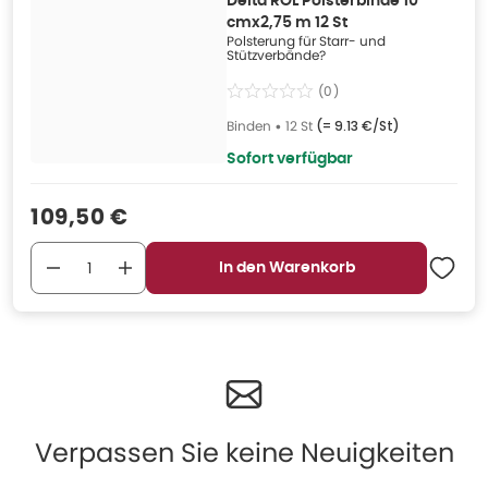
Delta ROL Polsterbinde 10
cmx2,75 m 12 St
Polsterung für Starr- und
Stützverbände?
(
0
)
Binden
•
12 St
(=
9.13 €/St
)
Sofort verfügbar
Verkaufspreis
:
109,50 €
In den Warenkorb
Verpassen Sie keine Neuigkeiten