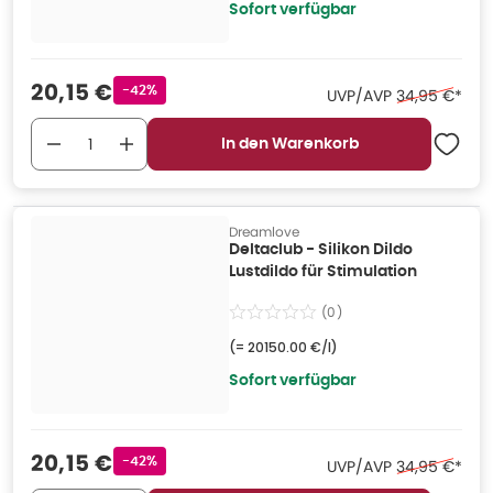
Sofort verfügbar
Verkaufspreis
:
20,15 €
Rabattstempel
-42%
Ehemaliger Pr
UVP/AVP
34,95 €
*
In den Warenkorb
Dreamlove
Deltaclub - Silikon Dildo
Lustdildo für Stimulation
(
0
)
(=
20150.00 €/l
)
Sofort verfügbar
Verkaufspreis
:
20,15 €
Rabattstempel
-42%
Ehemaliger Pr
UVP/AVP
34,95 €
*