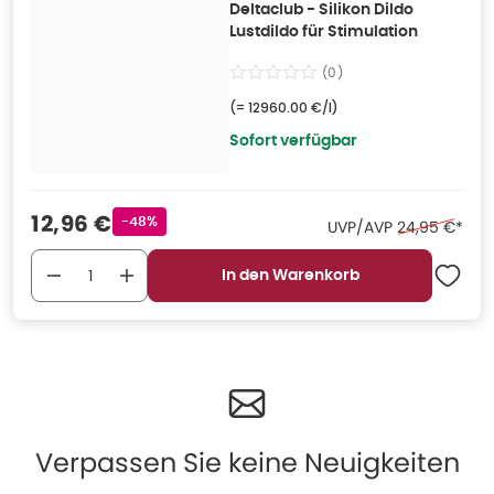
Deltaclub - Silikon Dildo
Lustdildo für Stimulation
(
0
)
(=
12960.00 €/l
)
Sofort verfügbar
Verkaufspreis
:
12,96 €
Rabattstempel
-48%
Ehemaliger Pr
UVP/AVP
24,95 €
*
In den Warenkorb
Verpassen Sie keine Neuigkeiten