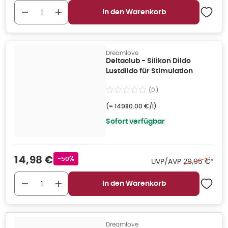
In den Warenkorb
Dreamlove
Deltaclub - Silikon Dildo
Lustdildo für Stimulation
(
0
)
(=
14980.00 €/l
)
Sofort verfügbar
Verkaufspreis
:
14,98 €
Rabattstempel
-50%
Ehemaliger Pr
UVP/AVP
29,95 €
*
In den Warenkorb
Dreamlove