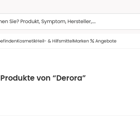
efinden
Kosmetik
Heil- & Hilfsmittel
Marken
Angebote
 Produkte von “Derora”