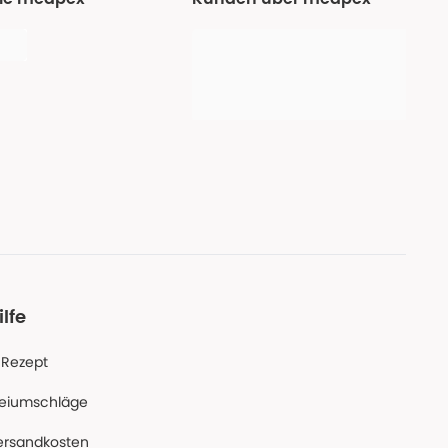
ilfe
-Rezept
reiumschläge
ersandkosten