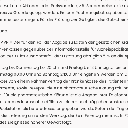
t weiteren Aktionen oder Preisvorteilen, z.B. Sonderpreisen, die e
reis zu Grunde gelegt werden. Ein den Rechnungsbetrag überstei
ammelbestellungen. Für die Prüfung der Gültigkeit des Gutschein
lung.
 * AVP = Der für den Fall der Abgabe zu Lasten der gesetzliche
nkassen gegenüber der Informationsstelle für Arzneispezialitä
 von der KK im Ausnahmefall der Erstattung abzüglich 5 % an die 
ntag bis Donnerstag bis 20 Uhr und Freitag bis 13 Uhr digital bei 
amstag 00:00 Uhr und Sonntag 24:00 Uhr eingehen, werden am Die
oder von einem Rahmenvertrag der Krankenkasse des Patienten
amente, sowie Rezepte, die eine pharmazeutische Klärung mit Ihn
. Für die pharmazeutische Klärung ist die Angabe Ihrer Telefon
önnen, kann es in Ausnahmefällen zu einem nachträglichen Austau
 Packstation als Lieferadresse angegeben wurde. Sofern der Tag o
die Lieferung am ersten Werktag, der kein Feiertag mehr ist. In Fä
des Ereignisses höherer Gewalt folgt.