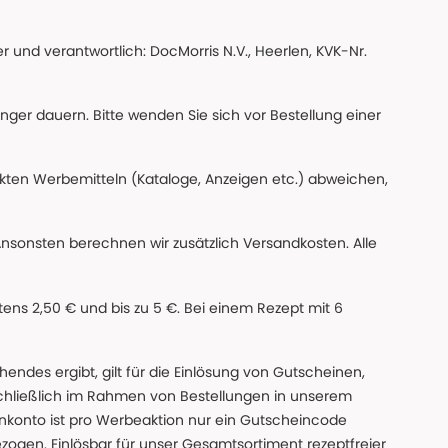
 und verantwortlich: DocMorris N.V., Heerlen, KVK-Nr.
änger dauern. Bitte wenden Sie sich vor Bestellung einer
ckten Werbemitteln (Kataloge, Anzeigen etc.) abweichen,
Ansonsten berechnen wir zusätzlich Versandkosten. Alle
ns 2,50 € und bis zu 5 €. Bei einem Rezept mit 6
des ergibt, gilt für die Einlösung von Gutscheinen,
chließlich im Rahmen von Bestellungen in unserem
nkonto ist pro Werbeaktion nur ein Gutscheincode
gen. Einlösbar für unser Gesamtsortiment rezeptfreier