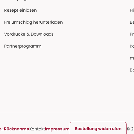
Rezept einlösen
Hi
Freiumschlag herunterladen
B
Vordrucke & Downloads
P
Partnerprogramm
K
m
Ba
Kontakt
© 2
Bestellung widerrufen
ro-Rücknahme
Impressum