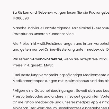
Zu Risiken und Nebenwirkungen lesen Sie die Packungsbeil
14066093
Manche individuell anzufertigende Arzneimittel (Rezepture
Rezeptur an unseren Kundenservice.
Alle Preise inkl.MwSt.Preisänderungen und Irrtum vorbeh
und gelten nur bei Online-Bestellung unter medpex.de. Di
Wir liefern
, wenn Sie rezeptfreie Prod
versandkostenfrei
Preise Inkl. gesetzl. MwSt.
¹ Bei Bestellung verschreibungspflichtiger Medikamente 
Medikamentenpackungen mit Maximalbonus sind das bis z
² Allgemeine Gutscheinbedingungen: Soweit sich aus beso
Preisvorteilscodes und anderen insoweit gewährten Vor
Online-Shop medpex.de und unserer medpex App, einmali
einlösbar. Der Wert des im Bestellprozess eingegebenen