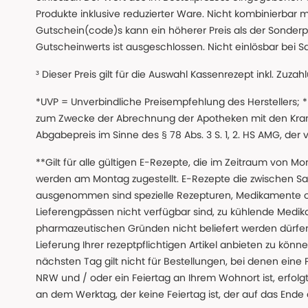
Produkte inklusive reduzierter Ware. Nicht kombinierbar mi
Gutschein(code)s kann ein höherer Preis als der Sonderp
Gutscheinwerts ist ausgeschlossen. Nicht einlösbar bei S
³ Dieser Preis gilt für die Auswahl Kassenrezept inkl. Zuzah
*UVP = Unverbindliche Preisempfehlung des Herstellers;
zum Zwecke der Abrechnung der Apotheken mit den Kranke
Abgabepreis im Sinne des § 78 Abs. 3 S. 1, 2. HS AMG, der
**Gilt für alle gültigen E-Rezepte, die im Zeitraum von Mo
werden am Montag zugestellt. E-Rezepte die zwischen S
ausgenommen sind spezielle Rezepturen, Medikamente 
Lieferengpässen nicht verfügbar sind, zu kühlende Medik
pharmazeutischen Gründen nicht beliefert werden dürfen
Lieferung Ihrer rezeptpflichtigen Artikel anbieten zu k
nächsten Tag gilt nicht für Bestellungen, bei denen eine
NRW und / oder ein Feiertag an Ihrem Wohnort ist, erfolgt 
an dem Werktag, der keine Feiertag ist, der auf das Ende 