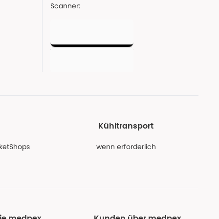
Scanner:
Kühltransport
PaketShops
wenn erforderlich
Sie medpex
Kunden über medpex