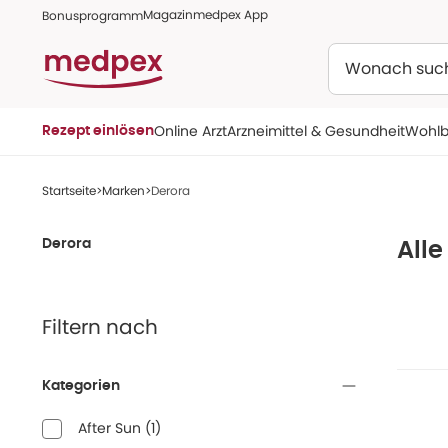
Magazin
medpex App
Bonusprogramm
Suchen
Online Arzt
Arzneimittel & Gesundheit
Wohlb
Rezept einlösen
Startseite
Marken
Derora
Derora
Alle
Filtern nach
Kategorien
After Sun
(
1
)