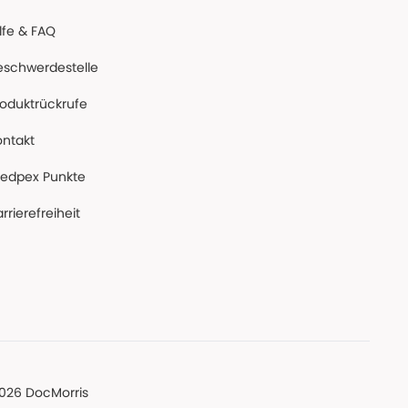
lfe & FAQ
eschwerdestelle
roduktrückrufe
ontakt
edpex Punkte
rrierefreiheit
026 DocMorris