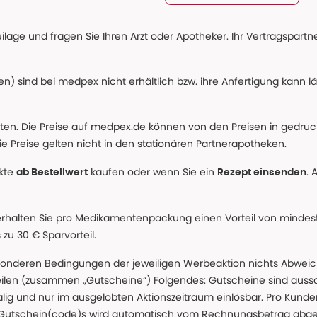
age und fragen Sie Ihren Arzt oder Apotheker. Ihr Vertragspartner
n) sind bei medpex nicht erhältlich bzw. ihre Anfertigung kann l
alten. Die Preise auf medpex.de können von den Preisen in gedru
e Preise gelten nicht in den stationären Partnerapotheken.
ukte
kaufen oder wenn Sie ein
. 
ab Bestellwert
Rezept einsenden
erhalten Sie pro Medikamentenpackung einen Vorteil von mindeste
u 30 € Sparvorteil.
nderen Bedingungen der jeweiligen Werbeaktion nichts Abweichen
teilen (zusammen „Gutscheine“) Folgendes: Gutscheine sind auss
g und nur im ausgelobten Aktionszeitraum einlösbar. Pro Kunde
 Gutschein(code)s wird automatisch vom Rechnungsbetrag abgezo