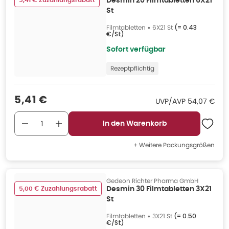
5,41 € Zuzahlungsrabatt
Desmin 20 Filmtabletten 6X21
St
Filmtabletten
•
6X21 St
(=
0.43
€/St
)
Sofort verfügbar
Rezeptpflichtig
Verkaufspreis
:
5,41 €
UVP/AVP
:
UVP/AVP
54,07 €
In den Warenkorb
+ Weitere Packungsgrößen
Gedeon Richter Pharma GmbH
5,00 € Zuzahlungsrabatt
Desmin 30 Filmtabletten 3X21
St
Filmtabletten
•
3X21 St
(=
0.50
€/St
)