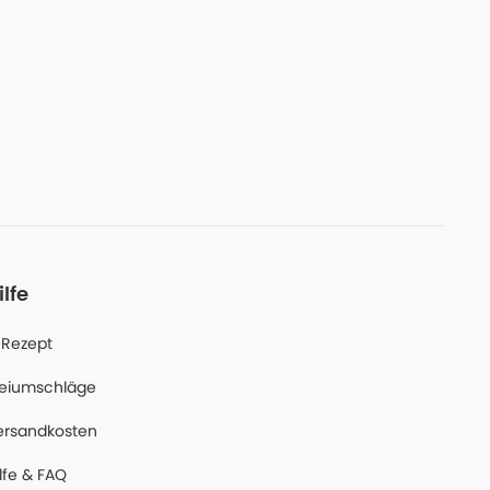
ilfe
-Rezept
reiumschläge
ersandkosten
lfe & FAQ