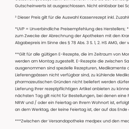
Gutscheinwerts ist ausgeschlossen. Nicht einlösbar bei S
³ Dieser Preis gilt für die Auswahl Kassenrezept inkl. Zuzah
*UVP = Unverbindliche Preisempfehlung des Herstellers;
zum Zwecke der Abrechnung der Apotheken mit den Kranke
Abgabepreis im Sinne des § 78 Abs. 3 S. 1, 2. HS AMG, der
**Gilt für alle gültigen E-Rezepte, die im Zeitraum von Mo
werden am Montag zugestellt. E-Rezepte die zwischen S
ausgenommen sind spezielle Rezepturen, Medikamente 
Lieferengpässen nicht verfügbar sind, zu kühlende Medik
pharmazeutischen Gründen nicht beliefert werden dürfen
Lieferung Ihrer rezeptpflichtigen Artikel anbieten zu k
nächsten Tag gilt nicht für Bestellungen, bei denen eine
NRW und / oder ein Feiertag an Ihrem Wohnort ist, erfolgt 
an dem Werktag, der keine Feiertag ist, der auf das Ende 
***Zwischen der Versandapotheke medpex und den medpex