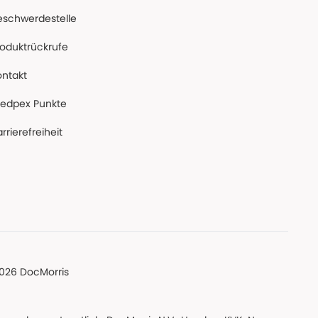
eschwerdestelle
roduktrückrufe
ontakt
edpex Punkte
rrierefreiheit
026 DocMorris