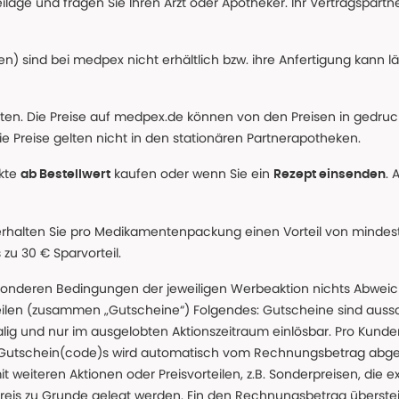
age und fragen Sie Ihren Arzt oder Apotheker. Ihr Vertragspartner
n) sind bei medpex nicht erhältlich bzw. ihre Anfertigung kann l
alten. Die Preise auf medpex.de können von den Preisen in gedru
e Preise gelten nicht in den stationären Partnerapotheken.
ukte
kaufen oder wenn Sie ein
. 
ab Bestellwert
Rezept einsenden
erhalten Sie pro Medikamentenpackung einen Vorteil von mindeste
u 30 € Sparvorteil.
nderen Bedingungen der jeweiligen Werbeaktion nichts Abweichen
teilen (zusammen „Gutscheine“) Folgendes: Gutscheine sind auss
g und nur im ausgelobten Aktionszeitraum einlösbar. Pro Kunde
 Gutschein(code)s wird automatisch vom Rechnungsbetrag abgezo
t weiteren Aktionen oder Preisvorteilen, z.B. Sonderpreisen, die e
reis zu Grunde gelegt werden. Ein den Rechnungsbetrag überstei