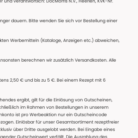
 und verantwortlich: DocMorris N.V., Heerlen, KVK-Nr.
änger dauern. Bitte wenden Sie sich vor Bestellung einer
ckten Werbemitteln (Kataloge, Anzeigen etc.) abweichen,
Ansonsten berechnen wir zusätzlich Versandkosten. Alle
ns 2,50 € und bis zu 5 €. Bei einem Rezept mit 6
des ergibt, gilt für die Einlösung von Gutscheinen,
chließlich im Rahmen von Bestellungen in unserem
nkonto ist pro Werbeaktion nur ein Gutscheincode
gen. Einlösbar für unser Gesamtsortiment rezeptfreier
xklusiv über Dritte ausgelobt werden. Bei Eingabe eines
gender Gutscheinwert verfällt. Die Auszahlung des