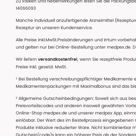
Zu Risiken und Nebenwirkungen lesen Sie die Packungsbeil
14066093
Manche individuell anzufertigende Arzneimittel (Rezepture
Rezeptur an unseren Kundenservice.
Alle Preise inkl.MwSt.Preisänderungen und Irrtum vorbeh
und gelten nur bei Online-Bestellung unter medpex.de. Di
Wir liefern
, wenn Sie rezeptfreie Prod
versandkostenfrei
Preise Inkl. gesetzl. MwSt.
¹ Bei Bestellung verschreibungspflichtiger Medikamente 
Medikamentenpackungen mit Maximalbonus sind das bis z
² Allgemeine Gutscheinbedingungen: Soweit sich aus beso
Preisvorteilscodes und anderen insoweit gewährten Vor
Online-Shop medpex.de und unserer medpex App, einmali
einlösbar. Der Wert des im Bestellprozess eingegebenen
Produkte inklusive reduzierter Ware. Nicht kombinierbar mi
Gutschein(code)s kann ein höherer Preis als der Sonderp