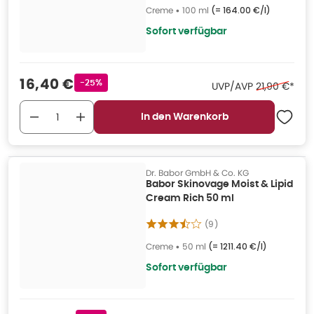
Creme
•
100 ml
(=
164.00 €/l
)
Sofort verfügbar
Verkaufspreis
:
16,40 €
Rabattstempel
-25%
Ehemaliger P
UVP/AVP
21,90 €
*
In den Warenkorb
Dr. Babor GmbH & Co. KG
Babor Skinovage Moist & Lipid
Cream Rich 50 ml
(
9
)
Creme
•
50 ml
(=
1211.40 €/l
)
Sofort verfügbar