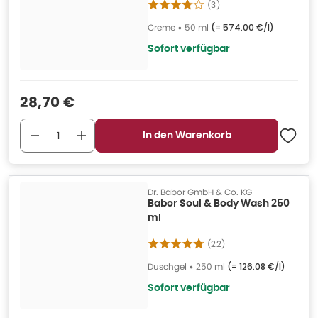
(
3
)
Creme
•
50 ml
(=
574.00 €/l
)
Sofort verfügbar
Verkaufspreis
:
28,70 €
In den Warenkorb
Dr. Babor GmbH & Co. KG
Babor Soul & Body Wash 250
ml
(
22
)
Duschgel
•
250 ml
(=
126.08 €/l
)
Sofort verfügbar