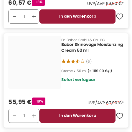
Verkaufspreis
:
60,57 €
Rabattstempel
-13%
Ehemaliger Pr
UVP/AVP
69,90 €
*
In den Warenkorb
Dr. Babor GmbH & Co. KG
Babor Skinovage Moisturizing
Cream 50 ml
(
6
)
Creme
•
50 ml
(=
1119.00 €/l
)
Sofort verfügbar
Verkaufspreis
:
55,95 €
Rabattstempel
-18%
Ehemaliger Pr
UVP/AVP
67,90 €
*
In den Warenkorb