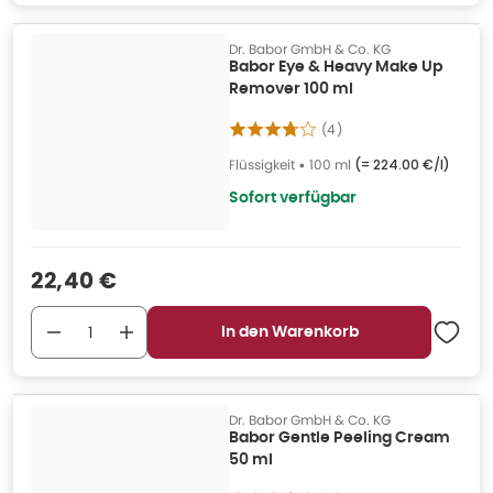
Dr. Babor GmbH & Co. KG
Babor Eye & Heavy Make Up
Remover 100 ml
(
4
)
Flüssigkeit
•
100 ml
(=
224.00 €/l
)
Sofort verfügbar
Verkaufspreis
:
22,40 €
In den Warenkorb
Dr. Babor GmbH & Co. KG
Babor Gentle Peeling Cream
50 ml