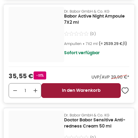
Dr. Babor GmbH & Co. KG
Babor Active Night Ampoule
7X2 ml
(
0
)
Ampullen
•
7X2 ml
(=
2539.29 €/l
)
Sofort verfügbar
Verkaufspreis
:
35,55 €
Rabattstempel
-11%
Ehemaliger Pr
UVP/AVP
39,90 €
*
In den Warenkorb
Dr. Babor GmbH & Co. KG
Doctor Babor Sensitive Anti-
redness Cream 50 ml
(
0
)