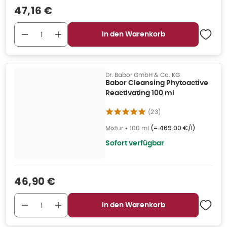
Verkaufspreis
:
47,16 €
In den Warenkorb
Dr. Babor GmbH & Co. KG
Babor Cleansing Phytoactive
Reactivating 100 ml
(
23
)
Mixtur
•
100 ml
(=
469.00 €/l
)
Sofort verfügbar
Verkaufspreis
:
46,90 €
In den Warenkorb