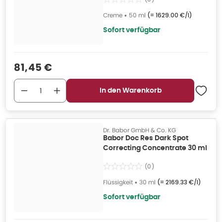
Creme
•
50 ml
(=
1629.00 €/l
)
Sofort verfügbar
Verkaufspreis
:
81,45 €
In den Warenkorb
Dr. Babor GmbH & Co. KG
Babor Doc Res Dark Spot
Correcting Concentrate 30 ml
(
0
)
Flüssigkeit
•
30 ml
(=
2169.33 €/l
)
Sofort verfügbar