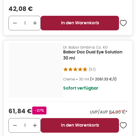
Verkaufspreis
:
42,08 €
In den Warenkorb
Dr. Babor GmbH & Co. KG
Babor Doc Dual Eye Solution
30 ml
(
51
)
Creme
•
30 ml
(=
2061.33 €/l
)
Sofort verfügbar
Verkaufspreis
:
61,84 €
Rabattstempel
-27%
Ehemaliger Pr
UVP/AVP
84,90 €
*
In den Warenkorb