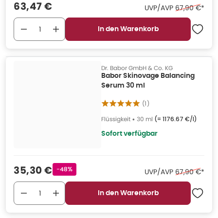
Verkaufspreis
:
63,47 €
Ehemaliger Pr
UVP/AVP
67,90 €
*
In den Warenkorb
Dr. Babor GmbH & Co. KG
Babor Skinovage Balancing
Serum 30 ml
(
1
)
Flüssigkeit
•
30 ml
(=
1176.67 €/l
)
Sofort verfügbar
Verkaufspreis
:
35,30 €
Rabattstempel
-48%
Ehemaliger Pr
UVP/AVP
67,90 €
*
In den Warenkorb