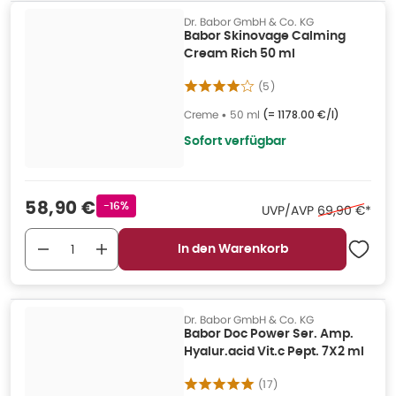
Dr. Babor GmbH & Co. KG
Babor Skinovage Calming
Cream Rich 50 ml
(
5
)
Creme
•
50 ml
(=
1178.00 €/l
)
Sofort verfügbar
Verkaufspreis
:
58,90 €
Rabattstempel
-16%
Ehemaliger Pr
UVP/AVP
69,90 €
*
In den Warenkorb
Dr. Babor GmbH & Co. KG
Babor Doc Power Ser. Amp.
Hyalur.acid Vit.c Pept. 7X2 ml
(
17
)