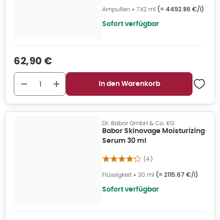
Ampullen
•
7X2 ml
(=
4492.86 €/l
)
Sofort verfügbar
Verkaufspreis
:
62,90 €
In den Warenkorb
Dr. Babor GmbH & Co. KG
Babor Skinovage Moisturizing
Serum 30 ml
(
4
)
Flüssigkeit
•
30 ml
(=
2115.67 €/l
)
Sofort verfügbar