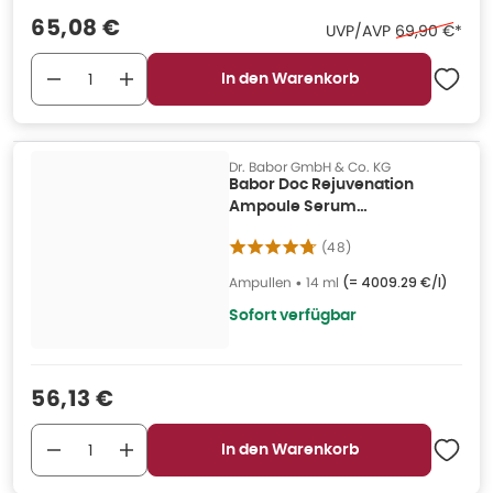
Verkaufspreis
:
65,08 €
Ehemaliger Pr
UVP/AVP
69,90 €
*
In den Warenkorb
Dr. Babor GmbH & Co. KG
Babor Doc Rejuvenation
Ampoule Serum
Concentrates 14 ml
(
48
)
Ampullen
•
14 ml
(=
4009.29 €/l
)
Sofort verfügbar
Verkaufspreis
:
56,13 €
In den Warenkorb