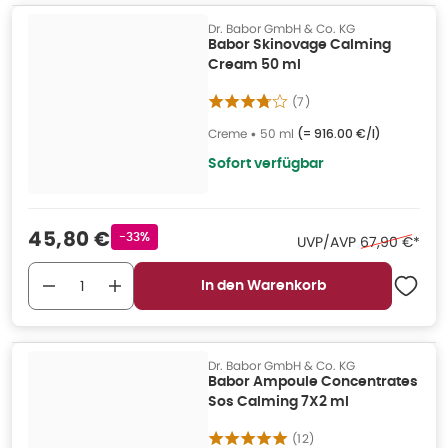
Dr. Babor GmbH & Co. KG
Babor Skinovage Calming
Cream 50 ml
(
7
)
Creme
•
50 ml
(=
916.00 €/l
)
Sofort verfügbar
Verkaufspreis
:
45,80 €
Rabattstempel
-33%
Ehemaliger Pr
UVP/AVP
67,90 €
*
In den Warenkorb
Dr. Babor GmbH & Co. KG
Babor Ampoule Concentrates
Sos Calming 7X2 ml
(
12
)