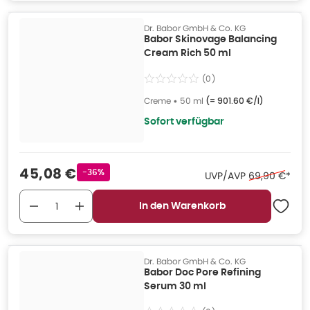
Dr. Babor GmbH & Co. KG
Babor Skinovage Balancing
Cream Rich 50 ml
(
0
)
Creme
•
50 ml
(=
901.60 €/l
)
Sofort verfügbar
Verkaufspreis
:
45,08 €
Rabattstempel
-36%
Ehemaliger Pr
UVP/AVP
69,90 €
*
In den Warenkorb
Dr. Babor GmbH & Co. KG
Babor Doc Pore Refining
Serum 30 ml