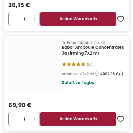
Verkaufspreis
:
26,15 €
In den Warenkorb
Dr. Babor GmbH & Co. KG
Babor Ampoule Concentrates
3d Firming 7X2 ml
(
8
)
Ampullen
•
7X2 ml
(=
4992.86 €/l
)
Sofort verfügbar
Verkaufspreis
:
69,90 €
In den Warenkorb