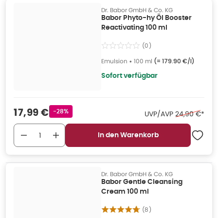
Dr. Babor GmbH & Co. KG
Babor Phyto-hy Öl Booster
Reactivating 100 ml
(
0
)
Emulsion
•
100 ml
(=
179.90 €/l
)
Sofort verfügbar
Verkaufspreis
:
17,99 €
Rabattstempel
-28%
Ehemaliger Pr
UVP/AVP
24,90 €
*
In den Warenkorb
Dr. Babor GmbH & Co. KG
Babor Gentle Cleansing
Cream 100 ml
(
8
)