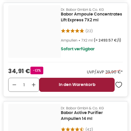
Dr. Babor GmbH & Co. KG
Babor Ampoule Concentrates
Lift Express 7X2 ml
(
22
)
Ampullen
•
7X2 ml
(=
2493.57 €/l
)
Sofort verfügbar
Verkaufspreis
:
34,91 €
Rabattstempel
-13%
Ehemaliger Pr
UVP/AVP
39,90 €
*
In den Warenkorb
Dr. Babor GmbH & Co. KG
Babor Active Purifier
Ampullen 14 ml
(
42
)