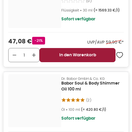
(
0
)
Flüssigkeit
•
30 ml
(=
1569.33 €/l
)
Sofort verfügbar
Verkaufspreis
:
47,08 €
Rabattstempel
-21%
Ehemaliger Pr
UVP/AVP
59,90 €
*
In den Warenkorb
Dr. Babor GmbH & Co. KG
Babor Soul & Body Shimmer
Oil 100 ml
(
2
)
Öl
•
100 ml
(=
420.80 €/l
)
Sofort verfügbar