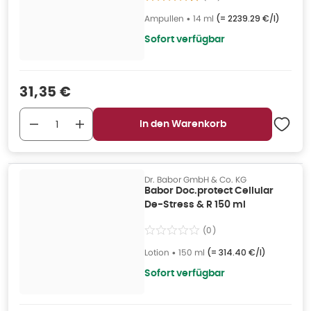
Ampullen
•
14 ml
(=
2239.29 €/l
)
Sofort verfügbar
Verkaufspreis
:
31,35 €
In den Warenkorb
Dr. Babor GmbH & Co. KG
Babor Doc.protect Cellular
De-Stress & R 150 ml
(
0
)
Lotion
•
150 ml
(=
314.40 €/l
)
Sofort verfügbar