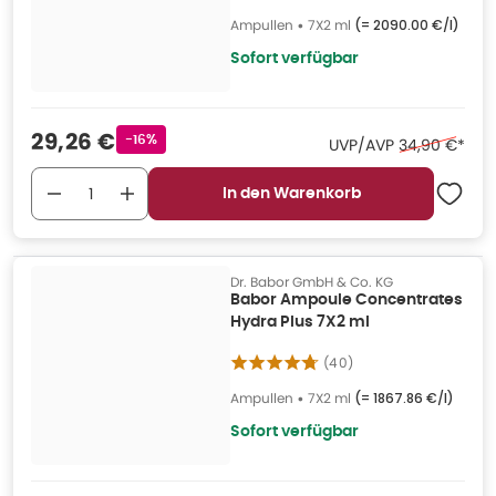
Ampullen
•
7X2 ml
(=
2090.00 €/l
)
Sofort verfügbar
Verkaufspreis
:
29,26 €
Rabattstempel
-16%
Ehemaliger Pr
UVP/AVP
34,90 €
*
In den Warenkorb
Dr. Babor GmbH & Co. KG
Babor Ampoule Concentrates
Hydra Plus 7X2 ml
(
40
)
Ampullen
•
7X2 ml
(=
1867.86 €/l
)
Sofort verfügbar