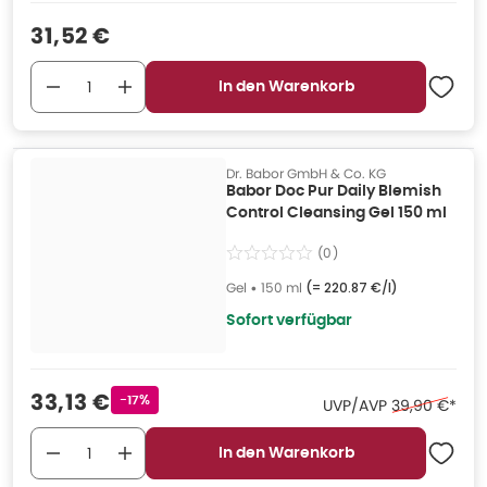
Verkaufspreis
:
31,52 €
In den Warenkorb
Dr. Babor GmbH & Co. KG
Babor Doc Pur Daily Blemish
Control Cleansing Gel 150 ml
(
0
)
Gel
•
150 ml
(=
220.87 €/l
)
Sofort verfügbar
Verkaufspreis
:
33,13 €
Rabattstempel
-17%
Ehemaliger Pr
UVP/AVP
39,90 €
*
In den Warenkorb