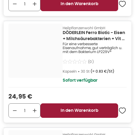
In den Warenkorb
Heilpflanzenwohl GmbH
DÖDERLEIN Ferro Biotic - Eisen
+ Milchsäurebakterien + Vit C
Für eine verbesserte
30 St
Eisenaufnahme, gut verträglich u.
mit dem Bakterium LP229V®
(
0
)
Kapseln
•
30 St
(=
0.83 €/St
)
Sofort verfügbar
Verkaufspreis
:
24,95 €
In den Warenkorb
Heilpflanzenwohl GmbH