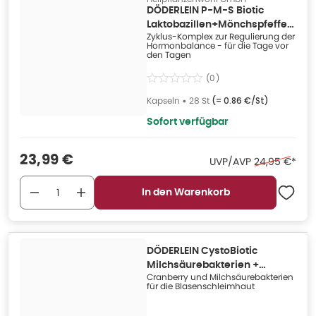
DÖDERLEIN P-M-S Biotic
Laktobazillen+Mönchspfeffer
Zyklus-Komplex zur Regulierung der
28 St
Hormonbalance - für die Tage vor
den Tagen
(
0
)
Kapseln
•
28 St
(=
0.86 €/St
)
Sofort verfügbar
Verkaufspreis
:
23,99 €
Ehemaliger Pr
UVP/AVP
24,95 €
*
In den Warenkorb
DÖDERLEIN CystoBiotic
Milchsäurebakterien +
Cranberry und Milchsäurebakterien
Cranberry 10X4 g
für die Blasenschleimhaut