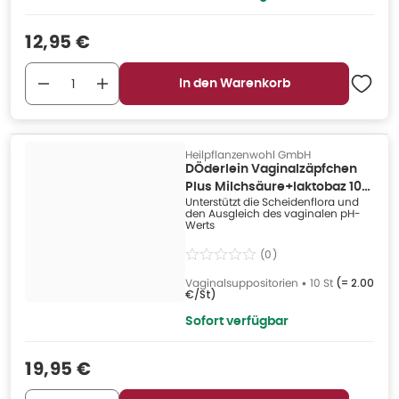
Verkaufspreis
:
12,95 €
In den Warenkorb
Heilpflanzenwohl GmbH
DÖderlein Vaginalzäpfchen
Plus Milchsäure+laktobaz 10
Unterstützt die Scheidenflora und
St
den Ausgleich des vaginalen pH-
Werts
(
0
)
Vaginalsuppositorien
•
10 St
(=
2.00
€/St
)
Sofort verfügbar
Verkaufspreis
:
19,95 €