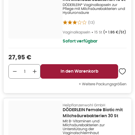
DÖDERLEIN® Vaginalkapseln zur
Pflege mit Milchsäurebakterien und
Hyaluronsäure
(
13
)
Vaginalkapseln
•
15 St
(=
1.86 €/St
)
Sofort verfügbar
Verkaufspreis
:
27,95 €
In den Warenkorb
+ Weitere Packungsgrößen
Heilpflanzenwohl GmbH
DÖDERLEIN Female Biotic mit
Milchsäurebakterien 30 St
Mit B-Vitaminen und
Milchsäurebakterien zur
Unterstützung der
Vaginalschleimhaut