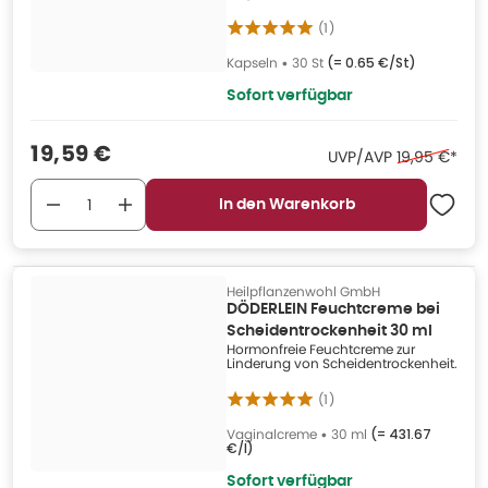
(
1
)
Kapseln
•
30 St
(=
0.65 €/St
)
Sofort verfügbar
Verkaufspreis
:
19,59 €
Ehemaliger P
UVP/AVP
19,95 €
*
In den Warenkorb
Heilpflanzenwohl GmbH
DÖDERLEIN Feuchtcreme bei
Scheidentrockenheit 30 ml
Hormonfreie Feuchtcreme zur
Linderung von Scheidentrockenheit.
(
1
)
Vaginalcreme
•
30 ml
(=
431.67
€/l
)
Sofort verfügbar