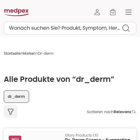
Suchen
Startseite
Marken
Dr-derm
Alle Produkte von “dr_derm”
dr_derm
Sortieren nach
Relevanz
Glory Products OÜ
NEU