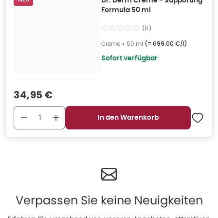
Dr. Derm Creme - Supporting
Formula 50 ml
(
0
)
Creme
•
50 ml
(=
699.00 €/l
)
Sofort verfügbar
Verkaufspreis
:
34,95 €
In den Warenkorb
Verpassen Sie keine Neuigkeiten