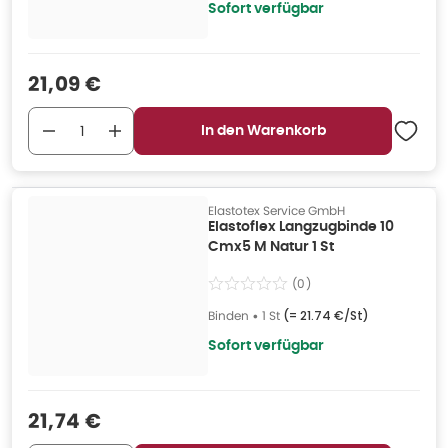
Sofort verfügbar
Verkaufspreis
:
21,09 €
In den Warenkorb
Elastotex Service GmbH
Elastoflex Langzugbinde 10
Cmx5 M Natur 1 St
(
0
)
Binden
•
1 St
(=
21.74 €/St
)
Sofort verfügbar
Verkaufspreis
:
21,74 €