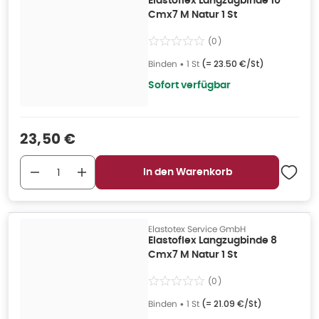
Elastoflex Langzugbinde 10
Cmx7 M Natur 1 St
(
0
)
Binden
•
1 St
(=
23.50 €/St
)
Sofort verfügbar
Verkaufspreis
:
23,50 €
In den Warenkorb
Elastotex Service GmbH
Elastoflex Langzugbinde 8
Cmx7 M Natur 1 St
(
0
)
Binden
•
1 St
(=
21.09 €/St
)