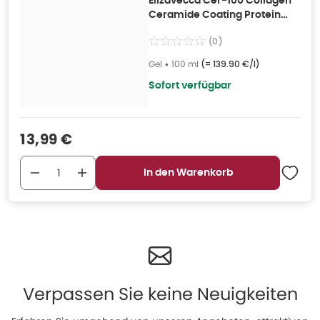
Elizavecca Cer-100 Collagen
Ceramide Coating Protein
Treatment 100 ml 100 ml
(
0
)
Gel
•
100 ml
(=
139.90 €/l
)
Sofort verfügbar
Verkaufspreis
:
13,99 €
In den Warenkorb
Verpassen Sie keine Neuigkeiten