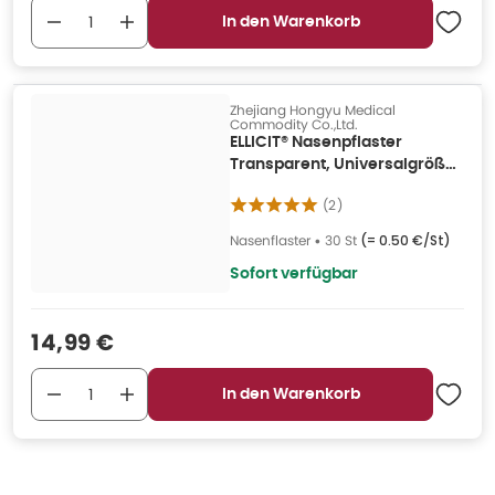
In den Warenkorb
Zhejiang Hongyu Medical
Commodity Co.,Ltd.
ELLICIT® Nasenpflaster
Transparent, Universalgröße
30 St
(
2
)
Nasenflaster
•
30 St
(=
0.50 €/St
)
Sofort verfügbar
Verkaufspreis
:
14,99 €
In den Warenkorb