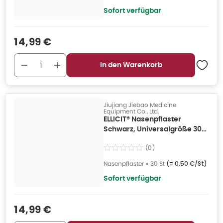
Sofort verfügbar
Verkaufspreis
:
14,99 €
In den Warenkorb
Jiujiang Jiebao Medicine
Equipment Co., Ltd.
ELLICIT® Nasenpflaster
Schwarz, Universalgröße 30
St
(
0
)
Nasenpflaster
•
30 St
(=
0.50 €/St
)
Sofort verfügbar
Verkaufspreis
:
14,99 €