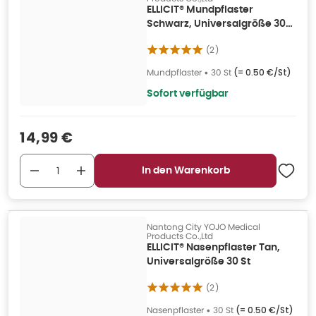
ELLICIT® Mundpflaster
Schwarz, Universalgröße 30
St
(
2
)
Mundpflaster
•
30 St
(=
0.50 €/St
)
Sofort verfügbar
Verkaufspreis
:
14,99 €
In den Warenkorb
Nantong City YOJO Medical
Products Co.,Ltd
ELLICIT® Nasenpflaster Tan,
Universalgröße 30 St
(
2
)
Nasenpflaster
•
30 St
(=
0.50 €/St
)