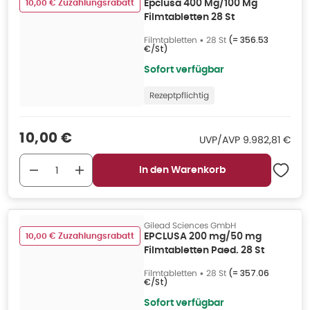
10,00 € Zuzahlungsrabatt
Epclusa 400 Mg/100 Mg
Filmtabletten 28 St
Filmtabletten
•
28 St
(=
356.53
€/St
)
Sofort verfügbar
Rezeptpflichtig
Verkaufspreis
:
10,00 €
UVP/AVP
:
UVP/AVP
9.982,81 €
In den Warenkorb
Gilead Sciences GmbH
10,00 € Zuzahlungsrabatt
EPCLUSA 200 mg/50 mg
Filmtabletten Paed. 28 St
Filmtabletten
•
28 St
(=
357.06
€/St
)
Sofort verfügbar