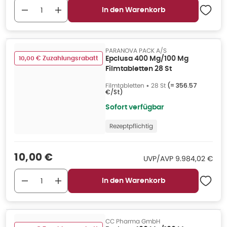
In den Warenkorb
PARANOVA PACK A/S
10,00 € Zuzahlungsrabatt
Epclusa 400 Mg/100 Mg
Filmtabletten 28 St
Filmtabletten
•
28 St
(=
356.57
€/St
)
Sofort verfügbar
Rezeptpflichtig
Verkaufspreis
:
10,00 €
UVP/AVP
:
UVP/AVP
9.984,02 €
In den Warenkorb
CC Pharma GmbH