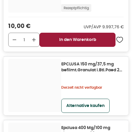
Rezeptpflichtig
Verkaufspreis
:
10,00 €
UVP/AVP
:
UVP/AVP
9.997,76 €
In den Warenkorb
EPCLUSA 150 mg/37,5 mg
befilmt.Granulat i.Btl.Paed 28
St
Derzeit nicht verfügbar
Alternative kaufen
Epclusa 400 Mg/100 mg