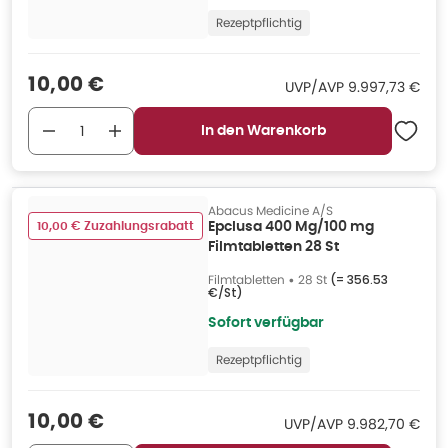
Rezeptpflichtig
Verkaufspreis
:
10,00 €
UVP/AVP
:
UVP/AVP
9.997,73 €
In den Warenkorb
Abacus Medicine A/S
10,00 € Zuzahlungsrabatt
Epclusa 400 Mg/100 mg
Filmtabletten 28 St
Filmtabletten
•
28 St
(=
356.53
€/St
)
Sofort verfügbar
Rezeptpflichtig
Verkaufspreis
:
10,00 €
UVP/AVP
:
UVP/AVP
9.982,70 €