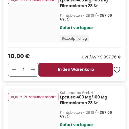
10,00 € Zuzahlungsrabatt
Epclusa 400 Mg/100 mg
Filmtabletten 28 St
Filmtabletten
•
28 St
(=
357.06
€/St
)
Sofort verfügbar
Rezeptpflichtig
Verkaufspreis
:
10,00 €
UVP/AVP
:
UVP/AVP
9.997,76 €
In den Warenkorb
Kohlpharma GmbH
10,00 € Zuzahlungsrabatt
Epclusa 400 Mg/100 Mg
Filmtabletten 28 St
Filmtabletten
•
28 St
(=
357.06
€/St
)
Sofort verfügbar