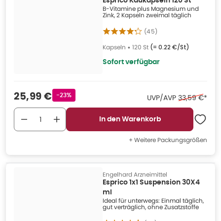
Esprico Kaukapseln 120 St
B-Vitamine plus Magnesium und
Zink, 2 Kapseln zweimal täglich
(
45
)
Kapseln
•
120 St
(=
0.22 €/St
)
Sofort verfügbar
Verkaufspreis
:
25,99 €
Rabattstempel
-23%
Ehemaliger P
UVP/AVP
33,59 €
*
In den Warenkorb
+ Weitere Packungsgrößen
Engelhard Arzneimittel
Esprico 1x1 Suspension 30X4
ml
Ideal für unterwegs: Einmal täglich,
gut verträglich, ohne Zusatzstoffe