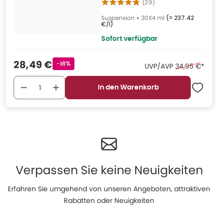
(
29
)
Suspension
•
30X4 ml
(=
237.42
€/l
)
Sofort verfügbar
Verkaufspreis
:
28,49 €
Rabattstempel
-18%
Ehemaliger Pr
UVP/AVP
34,95 €
*
In den Warenkorb
Verpassen Sie keine Neuigkeiten
Erfahren Sie umgehend von unseren Angeboten, attraktiven
Rabatten oder Neuigkeiten