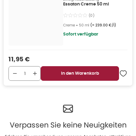
Essaton Creme 50 ml
(
0
)
Creme
•
50 ml
(=
239.00 €/l
)
Sofort verfügbar
Verkaufspreis
:
11,95 €
In den Warenkorb
Verpassen Sie keine Neuigkeiten