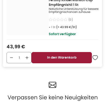
Fertilily Kinderwunsch Cup
Empfängnishil 1 St
Natürliche Unterstützung für bessere
Empfängnischancen zuhause
(
0
)
•
1 St
(=
43.99 €/St
)
Sofort verfügbar
Verkaufspreis
:
43,99 €
In den Warenkorb
Verpassen Sie keine Neuigkeiten