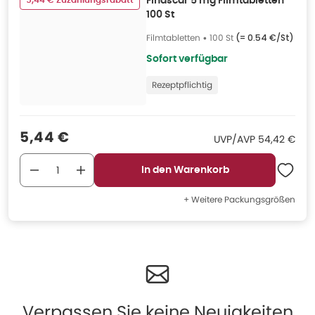
5,44 € Zuzahlungsrabatt
Finascar 5 mg Filmtabletten
100 St
Filmtabletten
•
100 St
(=
0.54 €/St
)
Sofort verfügbar
Rezeptpflichtig
Verkaufspreis
:
5,44 €
UVP/AVP
:
UVP/AVP
54,42 €
In den Warenkorb
+ Weitere Packungsgrößen
Verpassen Sie keine Neuigkeiten