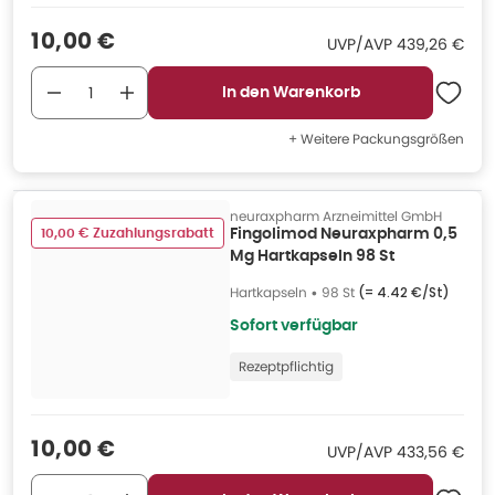
Verkaufspreis
:
10,00 €
UVP/AVP
:
UVP/AVP
439,26 €
In den Warenkorb
+ Weitere Packungsgrößen
neuraxpharm Arzneimittel GmbH
10,00 € Zuzahlungsrabatt
Fingolimod Neuraxpharm 0,5
Mg Hartkapseln 98 St
Hartkapseln
•
98 St
(=
4.42 €/St
)
Sofort verfügbar
Rezeptpflichtig
Verkaufspreis
:
10,00 €
UVP/AVP
:
UVP/AVP
433,56 €