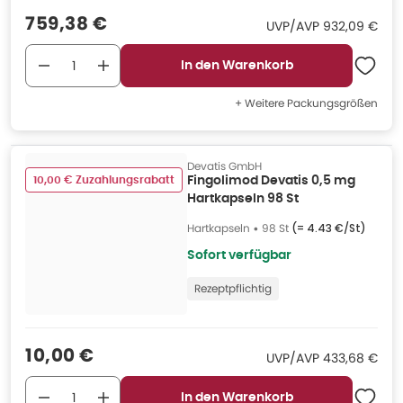
Verkaufspreis
:
759,38 €
UVP/AVP
:
UVP/AVP
932,09 €
In den Warenkorb
+ Weitere Packungsgrößen
Devatis GmbH
10,00 € Zuzahlungsrabatt
Fingolimod Devatis 0,5 mg
Hartkapseln 98 St
Hartkapseln
•
98 St
(=
4.43 €/St
)
Sofort verfügbar
Rezeptpflichtig
Verkaufspreis
:
10,00 €
UVP/AVP
:
UVP/AVP
433,68 €
In den Warenkorb