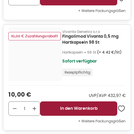
+ Weitere Packungsgrößen
Vivanta Generics s.r.o
10,00 € Zuzahlungsrabatt
Fingolimod Vivanta 0,5 mg
Hartkapseln 98 St
Hartkapseln
•
98 St
(=
4.42 €/St
)
Sofort verfügbar
Rezeptpflichtig
Verkaufspreis
:
10,00 €
UVP/AVP
:
UVP/AVP
432,97 €
In den Warenkorb
+ Weitere Packungsgrößen