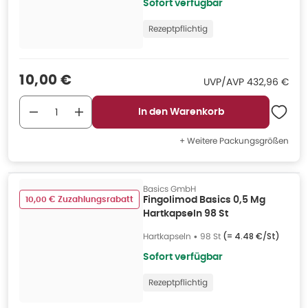
Sofort verfügbar
Rezeptpflichtig
Verkaufspreis
:
10,00 €
UVP/AVP
:
UVP/AVP
432,96 €
In den Warenkorb
+ Weitere Packungsgrößen
Basics GmbH
10,00 € Zuzahlungsrabatt
Fingolimod Basics 0,5 Mg
Hartkapseln 98 St
Hartkapseln
•
98 St
(=
4.48 €/St
)
Sofort verfügbar
Rezeptpflichtig