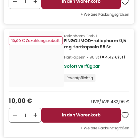
In den Warenkorb
+ Weitere Packungsgrößen
ratiopharm GmbH
10,00 € Zuzahlungsrabatt
FINGOLIMOD-ratiopharm 0,5
mg Hartkapseln 98 St
Hartkapseln
•
98 St
(=
4.42 €/St
)
Sofort verfügbar
Rezeptpflichtig
Verkaufspreis
:
10,00 €
UVP/AVP
:
UVP/AVP
432,96 €
In den Warenkorb
+ Weitere Packungsgrößen