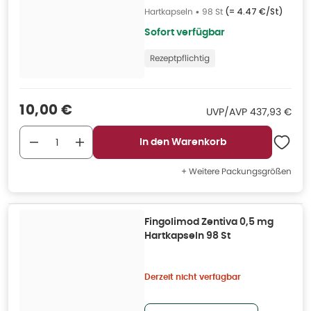
Hartkapseln
•
98 St
(=
4.47 €/St
)
Sofort verfügbar
Rezeptpflichtig
Verkaufspreis
:
10,00 €
UVP/AVP
:
UVP/AVP
437,93 €
In den Warenkorb
+ Weitere Packungsgrößen
Fingolimod Zentiva 0,5 mg
Hartkapseln 98 St
Derzeit nicht verfügbar