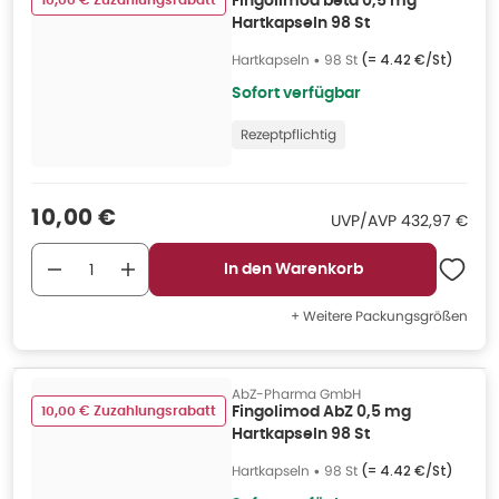
10,00 € Zuzahlungsrabatt
Fingolimod beta 0,5 mg
Hartkapseln 98 St
Hartkapseln
•
98 St
(=
4.42 €/St
)
Sofort verfügbar
Rezeptpflichtig
Verkaufspreis
:
10,00 €
UVP/AVP
:
UVP/AVP
432,97 €
In den Warenkorb
+ Weitere Packungsgrößen
AbZ-Pharma GmbH
10,00 € Zuzahlungsrabatt
Fingolimod AbZ 0,5 mg
Hartkapseln 98 St
Hartkapseln
•
98 St
(=
4.42 €/St
)