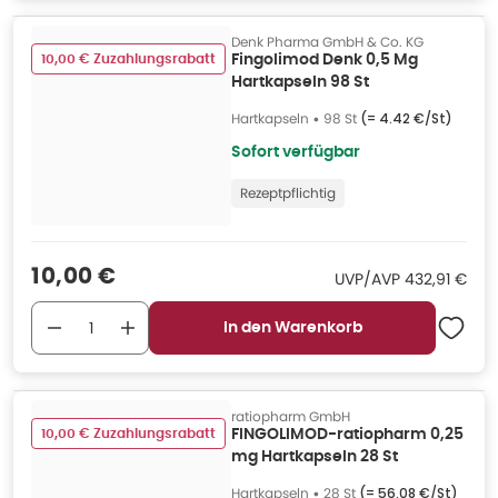
Denk Pharma GmbH & Co. KG
10,00 € Zuzahlungsrabatt
Fingolimod Denk 0,5 Mg
Hartkapseln 98 St
Hartkapseln
•
98 St
(=
4.42 €/St
)
Sofort verfügbar
Rezeptpflichtig
Verkaufspreis
:
10,00 €
UVP/AVP
:
UVP/AVP
432,91 €
In den Warenkorb
ratiopharm GmbH
10,00 € Zuzahlungsrabatt
FINGOLIMOD-ratiopharm 0,25
mg Hartkapseln 28 St
Hartkapseln
•
28 St
(=
56.08 €/St
)