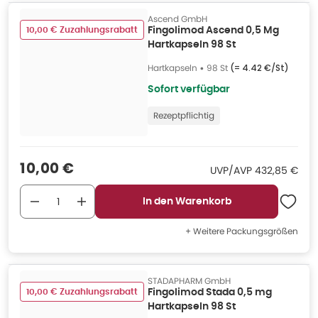
Ascend GmbH
10,00 € Zuzahlungsrabatt
Fingolimod Ascend 0,5 Mg
Hartkapseln 98 St
Hartkapseln
•
98 St
(=
4.42 €/St
)
Sofort verfügbar
Rezeptpflichtig
Verkaufspreis
:
10,00 €
UVP/AVP
:
UVP/AVP
432,85 €
In den Warenkorb
+ Weitere Packungsgrößen
STADAPHARM GmbH
10,00 € Zuzahlungsrabatt
Fingolimod Stada 0,5 mg
Hartkapseln 98 St