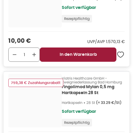
Sofort verfügbar
Rezeptpflichtig
Verkaufspreis
:
10,00 €
UVP/AVP
:
UVP/AVP
1.570,13 €
In den Warenkorb
Viatris Healthcare GmbH -
Zweigniederlassung Bad Homburg
759,38 € Zuzahlungsrabatt
Fingolimod Mylan 0,5 mg
Hartkapseln 28 St
Hartkapseln
•
28 St
(=
33.29 €/St
)
Sofort verfügbar
Rezeptpflichtig