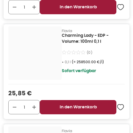
In den Warenkorb
Flavia
Charming Lady - EDP -
Volume: 100ml 0,1 l
(
0
)
•
0,1 l
(=
258500.00 €/l
)
Sofort verfügbar
Verkaufspreis
:
25,85 €
In den Warenkorb
Flavia