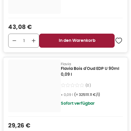
Verkaufspreis
:
43,08 €
In den Warenkorb
Flavia
Flavia Bois d'Oud EDP U 90ml
0,09 l
(
0
)
•
0,09 l
(=
325111.11 €/l
)
Sofort verfügbar
Verkaufspreis
:
29,26 €