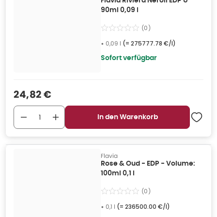
Flavia Riviera Néroli EDP U
90ml 0,09 l
(
0
)
•
0,09 l
(=
275777.78 €/l
)
Sofort verfügbar
Verkaufspreis
:
24,82 €
In den Warenkorb
Flavia
Rose & Oud - EDP - Volume:
100ml 0,1 l
(
0
)
•
0,1 l
(=
236500.00 €/l
)