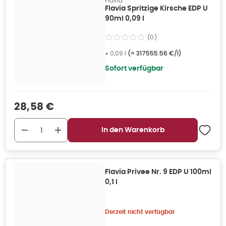
Flavia
Flavia Spritzige Kirsche EDP U
90ml 0,09 l
(
0
)
•
0,09 l
(=
317555.56 €/l
)
Sofort verfügbar
Verkaufspreis
:
28,58 €
In den Warenkorb
Flavia Privee Nr. 9 EDP U 100ml
0,1 l
Derzeit nicht verfügbar