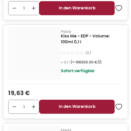
In den Warenkorb
Flavia
Kiss Me - EDP - Volume:
100ml 0,1 l
(
0
)
•
0,1 l
(=
196300.00 €/l
)
Sofort verfügbar
Verkaufspreis
:
19,63 €
In den Warenkorb
Flavia