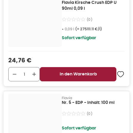
Flavia Kirsche Crush EDP U
90ml 0,09 l
(
0
)
•
0,09 l
(=
275111.11 €/l
)
Sofort verfügbar
Verkaufspreis
:
24,76 €
In den Warenkorb
Flavia
Nr. 5 - EDP - Inhalt: 100 ml
(
0
)
Sofort verfügbar