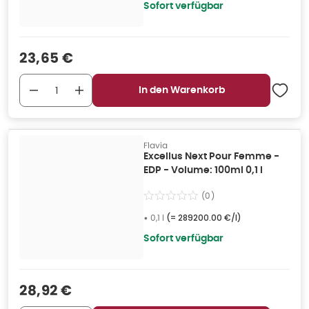
Sofort verfügbar
Verkaufspreis
:
23,65 €
In den Warenkorb
Flavia
Excellus Next Pour Femme -
EDP - Volume: 100ml 0,1 l
(
0
)
•
0,1 l
(=
289200.00 €/l
)
Sofort verfügbar
Verkaufspreis
:
28,92 €