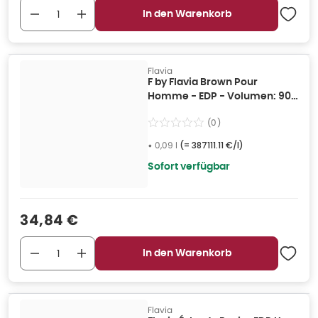
In den Warenkorb
Flavia
F by Flavia Brown Pour
Homme - EDP - Volumen: 90
ml 0,09 l
(
0
)
•
0,09 l
(=
387111.11 €/l
)
Sofort verfügbar
Verkaufspreis
:
34,84 €
In den Warenkorb
Flavia