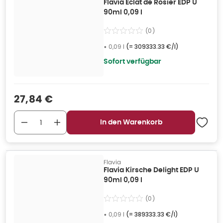
Flavia Éclat de Rosier EDP U
90ml 0,09 l
(
0
)
•
0,09 l
(=
309333.33 €/l
)
Sofort verfügbar
Verkaufspreis
:
27,84 €
In den Warenkorb
Flavia
Flavia Kirsche Delight EDP U
90ml 0,09 l
(
0
)
•
0,09 l
(=
389333.33 €/l
)