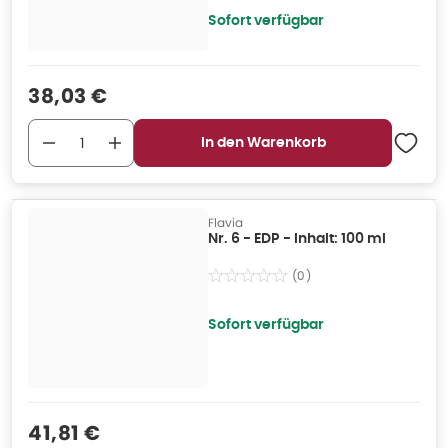
Sofort verfügbar
Verkaufspreis
:
38,03 €
In den Warenkorb
Flavia
Nr. 6 - EDP - Inhalt: 100 ml
(
0
)
Sofort verfügbar
Verkaufspreis
:
41,81 €