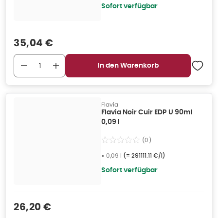
Sofort verfügbar
Verkaufspreis
:
35,04 €
In den Warenkorb
Flavia
Flavia Noir Cuir EDP U 90ml
0,09 l
(
0
)
•
0,09 l
(=
291111.11 €/l
)
Sofort verfügbar
Verkaufspreis
:
26,20 €