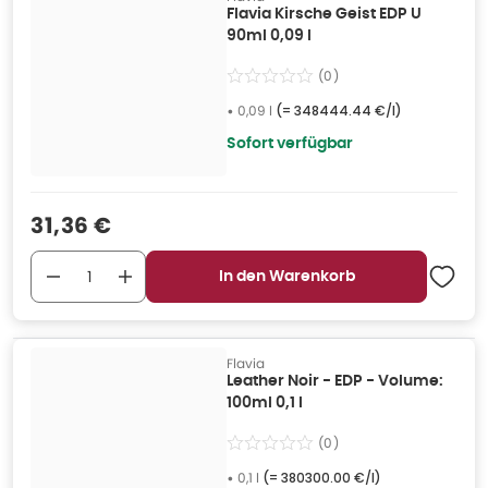
Flavia Kirsche Geist EDP U
90ml 0,09 l
(
0
)
•
0,09 l
(=
348444.44 €/l
)
Sofort verfügbar
Verkaufspreis
:
31,36 €
In den Warenkorb
Flavia
Leather Noir - EDP - Volume:
100ml 0,1 l
(
0
)
•
0,1 l
(=
380300.00 €/l
)