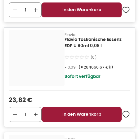
In den Warenkorb
Flavia
Flavia Toskanische Essenz
EDP U 90ml 0,09 l
(
0
)
•
0,09 l
(=
264666.67 €/l
)
Sofort verfügbar
Verkaufspreis
:
23,82 €
In den Warenkorb