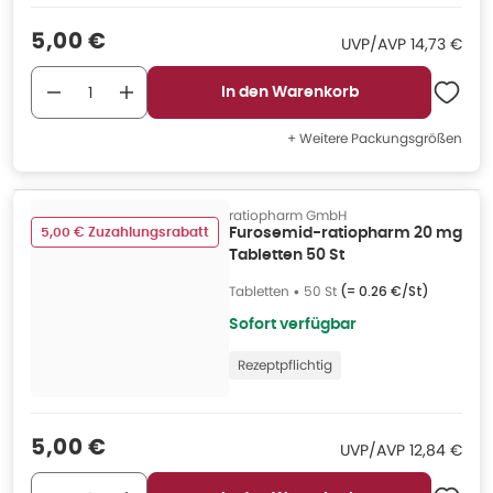
Verkaufspreis
:
5,00 €
UVP/AVP
:
UVP/AVP
14,73 €
In den Warenkorb
+ Weitere Packungsgrößen
ratiopharm GmbH
5,00 € Zuzahlungsrabatt
Furosemid-ratiopharm 20 mg
Tabletten 50 St
Tabletten
•
50 St
(=
0.26 €/St
)
Sofort verfügbar
Rezeptpflichtig
Verkaufspreis
:
5,00 €
UVP/AVP
:
UVP/AVP
12,84 €