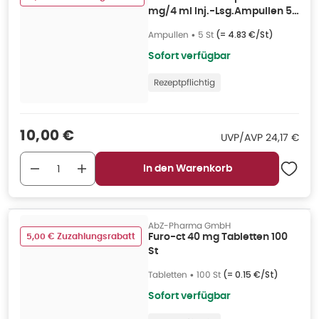
mg/4 ml Inj.-Lsg.Ampullen 5
St
Ampullen
•
5 St
(=
4.83 €/St
)
Sofort verfügbar
Rezeptpflichtig
Verkaufspreis
:
10,00 €
UVP/AVP
:
UVP/AVP
24,17 €
In den Warenkorb
AbZ-Pharma GmbH
5,00 € Zuzahlungsrabatt
Furo-ct 40 mg Tabletten 100
St
Tabletten
•
100 St
(=
0.15 €/St
)
Sofort verfügbar