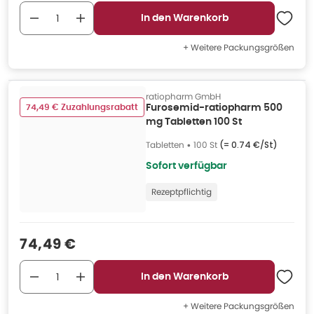
In den Warenkorb
+ Weitere Packungsgrößen
ratiopharm GmbH
74,49 € Zuzahlungsrabatt
Furosemid-ratiopharm 500
mg Tabletten 100 St
Tabletten
•
100 St
(=
0.74 €/St
)
Sofort verfügbar
Rezeptpflichtig
Verkaufspreis
:
74,49 €
In den Warenkorb
+ Weitere Packungsgrößen