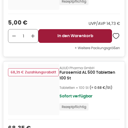
Rezeptpflichtig
Verkaufspreis
:
5,00 €
UVP/AVP
:
UVP/AVP
14,73 €
In den Warenkorb
+ Weitere Packungsgrößen
ALIUD Pharma GmbH
68,35 € Zuzahlungsrabatt
Furosemid AL 500 Tabletten
100 St
Tabletten
•
100 St
(=
0.68 €/St
)
Sofort verfügbar
Rezeptpflichtig
Verkaufspreis
: