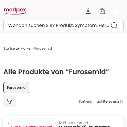
Suchen
Startseite
Marken
Furosemid
Alle Produkte von “Furosemid”
Furosemid
Sortieren nach
Relevanz
1A Pharma GmbH