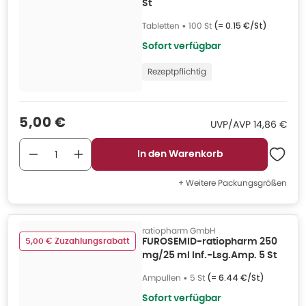
St
Tabletten
•
100 St
(=
0.15 €/St
)
Sofort verfügbar
Rezeptpflichtig
Verkaufspreis
:
5,00 €
UVP/AVP
:
UVP/AVP
14,86 €
In den Warenkorb
+ Weitere Packungsgrößen
ratiopharm GmbH
5,00 € Zuzahlungsrabatt
FUROSEMID-ratiopharm 250
mg/25 ml Inf.-Lsg.Amp. 5 St
Ampullen
•
5 St
(=
6.44 €/St
)
Sofort verfügbar