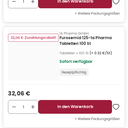
In den Warenkorb
+ Weitere Packungsgrößen
1A Pharma GmbH
32,06 € Zuzahlungsrabatt
Furosemid 125-1a Pharma
Tabletten 100 St
Tabletten
•
100 St
(=
0.32 €/St
)
Sofort verfügbar
Rezeptpflichtig
Verkaufspreis
:
32,06 €
In den Warenkorb
+ Weitere Packungsgrößen