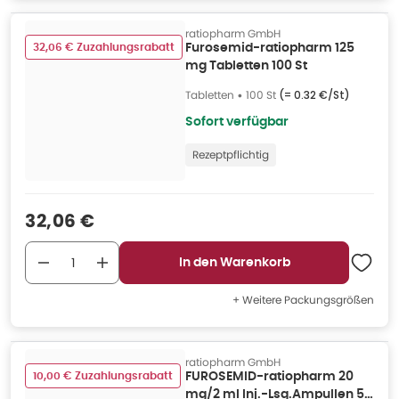
ratiopharm GmbH
32,06 € Zuzahlungsrabatt
Furosemid-ratiopharm 125
mg Tabletten 100 St
Tabletten
•
100 St
(=
0.32 €/St
)
Sofort verfügbar
Rezeptpflichtig
Verkaufspreis
:
32,06 €
In den Warenkorb
+ Weitere Packungsgrößen
ratiopharm GmbH
10,00 € Zuzahlungsrabatt
FUROSEMID-ratiopharm 20
mg/2 ml Inj.-Lsg.Ampullen 5