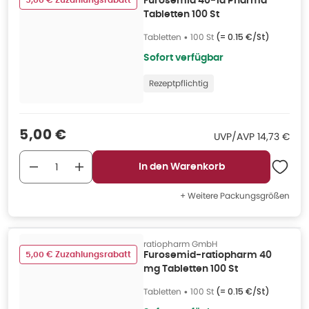
5,00 € Zuzahlungsrabatt
Furosemid 40-1a Pharma
Tabletten 100 St
Tabletten
•
100 St
(=
0.15 €/St
)
Sofort verfügbar
Rezeptpflichtig
Verkaufspreis
:
5,00 €
UVP/AVP
:
UVP/AVP
14,73 €
In den Warenkorb
+ Weitere Packungsgrößen
ratiopharm GmbH
5,00 € Zuzahlungsrabatt
Furosemid-ratiopharm 40
mg Tabletten 100 St
Tabletten
•
100 St
(=
0.15 €/St
)