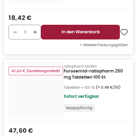
Verkaufspreis
:
18,42 €
In den Warenkorb
+ Weitere Packungsgrößen
ratiopharm GmbH
47,60 € Zuzahlungsrabatt
Furosemid-ratiopharm 250
mg Tabletten 100 St
Tabletten
•
100 St
(=
0.48 €/St
)
Sofort verfügbar
Rezeptpflichtig
Verkaufspreis
:
47,60 €