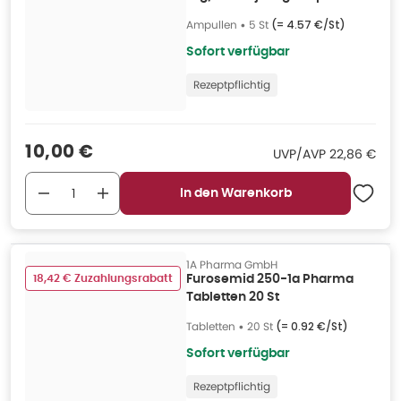
St
Ampullen
•
5 St
(=
4.57 €/St
)
Sofort verfügbar
Rezeptpflichtig
Verkaufspreis
:
10,00 €
UVP/AVP
:
UVP/AVP
22,86 €
In den Warenkorb
1A Pharma GmbH
18,42 € Zuzahlungsrabatt
Furosemid 250-1a Pharma
Tabletten 20 St
Tabletten
•
20 St
(=
0.92 €/St
)
Sofort verfügbar
Rezeptpflichtig