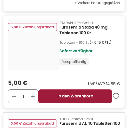
+ Weitere Packungsgrößen
STADAPHARM GmbH
5,00 € Zuzahlungsrabatt
Furosemid Stada 40 mg
Tabletten 100 St
Tabletten
•
100 St
(=
0.15 €/St
)
Sofort verfügbar
Rezeptpflichtig
Verkaufspreis
:
5,00 €
UVP/AVP
:
UVP/AVP
14,85 €
In den Warenkorb
ALIUD Pharma GmbH
5,00 € Zuzahlungsrabatt
Furosemid AL 40 Tabletten 100