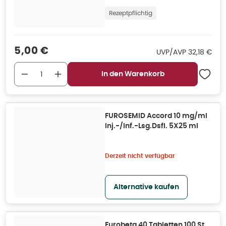
Rezeptpflichtig
Verkaufspreis
:
5,00 €
UVP/AVP
:
UVP/AVP
32,18 €
In den Warenkorb
FUROSEMID Accord 10 mg/ml
Inj.-/Inf.-Lsg.Dsfl. 5X25 ml
Derzeit nicht verfügbar
Alternative kaufen
Furobeta 40 Tabletten 100 St