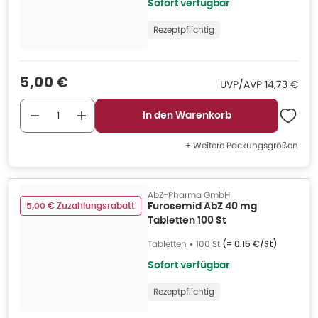
Sofort verfügbar
Rezeptpflichtig
Verkaufspreis
:
5,00 €
UVP/AVP
:
UVP/AVP
14,73 €
In den Warenkorb
+ Weitere Packungsgrößen
AbZ-Pharma GmbH
5,00 € Zuzahlungsrabatt
Furosemid AbZ 40 mg
Tabletten 100 St
Tabletten
•
100 St
(=
0.15 €/St
)
Sofort verfügbar
Rezeptpflichtig