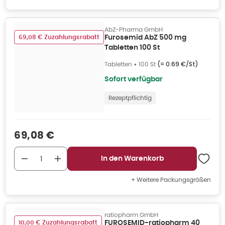
AbZ-Pharma GmbH
69,08 € Zuzahlungsrabatt
Furosemid AbZ 500 mg
Tabletten 100 St
Tabletten
•
100 St
(=
0.69 €/St
)
Sofort verfügbar
Rezeptpflichtig
Verkaufspreis
:
69,08 €
In den Warenkorb
+ Weitere Packungsgrößen
ratiopharm GmbH
10,00 € Zuzahlungsrabatt
FUROSEMID-ratiopharm 40