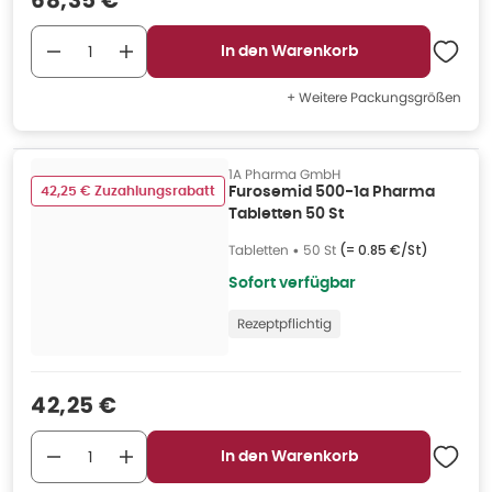
68,35 €
In den Warenkorb
+ Weitere Packungsgrößen
1A Pharma GmbH
42,25 € Zuzahlungsrabatt
Furosemid 500-1a Pharma
Tabletten 50 St
Tabletten
•
50 St
(=
0.85 €/St
)
Sofort verfügbar
Rezeptpflichtig
Verkaufspreis
:
42,25 €
In den Warenkorb