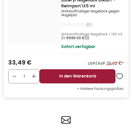
Loceryl Nagellack DIREKT -
Reimport 1X5 ml
Wirkstoffhaltiger Nagellack gegen
Nagelpilz
(
0
)
Wirkstoffhaltiger Nagellack
•
1X5 ml
(=
6698.00 €/l
)
Sofort verfügbar
Verkaufspreis
:
33,49 €
Ehemaliger P
UVP/AVP
35,02 €
*
In den Warenkorb
+ Weitere Packungsgrößen