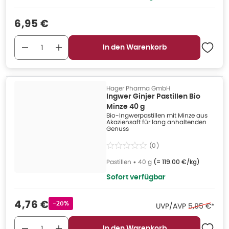
Verkaufspreis
:
6,95 €
In den Warenkorb
Hager Pharma GmbH
Ingwer Ginjer Pastillen Bio
Minze 40 g
Bio-Ingwerpastillen mit Minze aus
Akaziensaft für lang anhaltenden
Genuss
(
0
)
Pastillen
•
40 g
(=
119.00 €/kg
)
Sofort verfügbar
Verkaufspreis
:
4,76 €
Rabattstempel
-20%
Ehemaliger 
UVP/AVP
5,95 €
*
In den Warenkorb