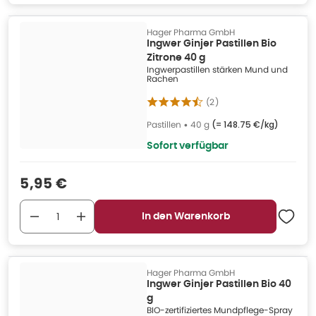
Hager Pharma GmbH
Ingwer Ginjer Pastillen Bio
Zitrone 40 g
Ingwerpastillen stärken Mund und
Rachen
(
2
)
Pastillen
•
40 g
(=
148.75 €/kg
)
Sofort verfügbar
Verkaufspreis
:
5,95 €
In den Warenkorb
Hager Pharma GmbH
Ingwer Ginjer Pastillen Bio 40
g
BIO-zertifiziertes Mundpflege-Spray