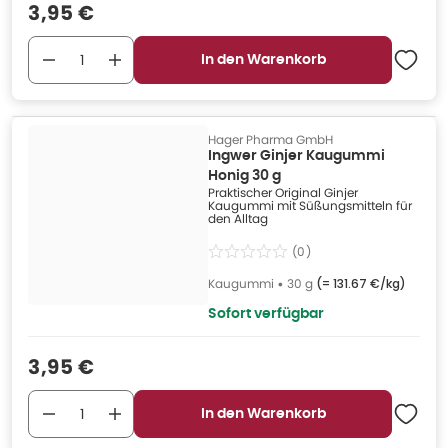
Verkaufspreis
:
3,95 €
In den Warenkorb
Hager Pharma GmbH
Ingwer Ginjer Kaugummi
Honig 30 g
Praktischer Original Ginjer
Kaugummi mit Süßungsmitteln für
den Alltag
(
0
)
Kaugummi
•
30 g
(=
131.67 €/kg
)
Sofort verfügbar
Verkaufspreis
:
3,95 €
In den Warenkorb