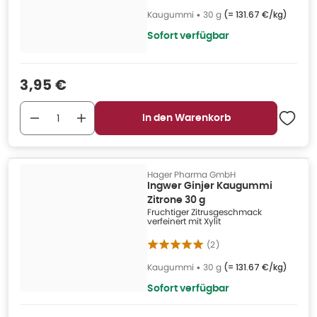
Kaugummi
•
30 g
(=
131.67 €/kg
)
Sofort verfügbar
Verkaufspreis
:
3,95 €
In den Warenkorb
Hager Pharma GmbH
Ingwer Ginjer Kaugummi
Zitrone 30 g
Fruchtiger Zitrusgeschmack
verfeinert mit Xylit
(
2
)
Kaugummi
•
30 g
(=
131.67 €/kg
)
Sofort verfügbar