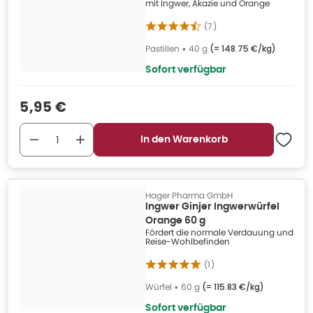
mit Ingwer, Akazie und Orange
(
7
)
Pastillen
•
40 g
(=
148.75 €/kg
)
Sofort verfügbar
Verkaufspreis
:
5,95 €
In den Warenkorb
Hager Pharma GmbH
Ingwer Ginjer Ingwerwürfel
Orange 60 g
Fördert die normale Verdauung und
Reise-Wohlbefinden
(
1
)
Würfel
•
60 g
(=
115.83 €/kg
)
Sofort verfügbar