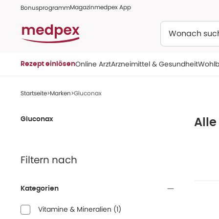
Magazin
medpex App
Bonusprogramm
Suchen
Online Arzt
Arzneimittel & Gesundheit
Wohlb
Rezept einlösen
Startseite
Marken
Gluconax
Gluconax
All
Filtern nach
Kategorien
Vitamine & Mineralien
(
1
)