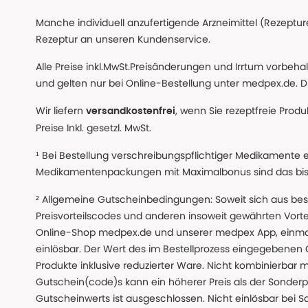
Manche individuell anzufertigende Arzneimittel (Rezepture
Rezeptur an unseren Kundenservice.
Alle Preise inkl.MwSt.Preisänderungen und Irrtum vorbeh
und gelten nur bei Online-Bestellung unter medpex.de. Di
Wir liefern
, wenn Sie rezeptfreie Prod
versandkostenfrei
Preise Inkl. gesetzl. MwSt.
¹ Bei Bestellung verschreibungspflichtiger Medikamente 
Medikamentenpackungen mit Maximalbonus sind das bis z
² Allgemeine Gutscheinbedingungen: Soweit sich aus beso
Preisvorteilscodes und anderen insoweit gewährten Vor
Online-Shop medpex.de und unserer medpex App, einmali
einlösbar. Der Wert des im Bestellprozess eingegebenen
Produkte inklusive reduzierter Ware. Nicht kombinierbar mi
Gutschein(code)s kann ein höherer Preis als der Sonderp
Gutscheinwerts ist ausgeschlossen. Nicht einlösbar bei S