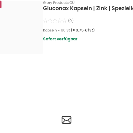
Glory Products OÜ
Gluconax Kapseln | Zink | Speziel
(
0
)
Kapseln
•
60 St
(=
0.75 €/St
)
Sofort verfügbar