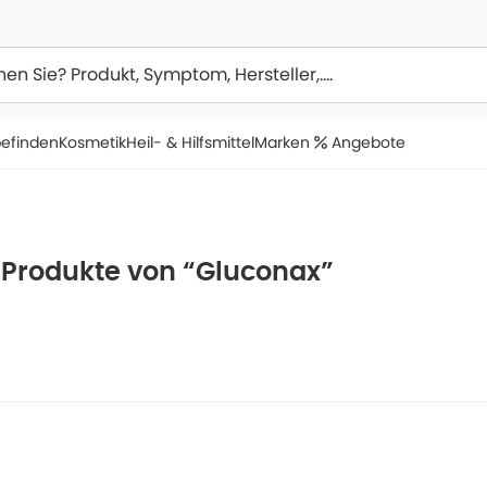
efinden
Kosmetik
Heil- & Hilfsmittel
Marken
Angebote
e Produkte von “Gluconax”