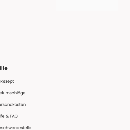
ilfe
-Rezept
reiumschläge
ersandkosten
lfe & FAQ
eschwerdestelle