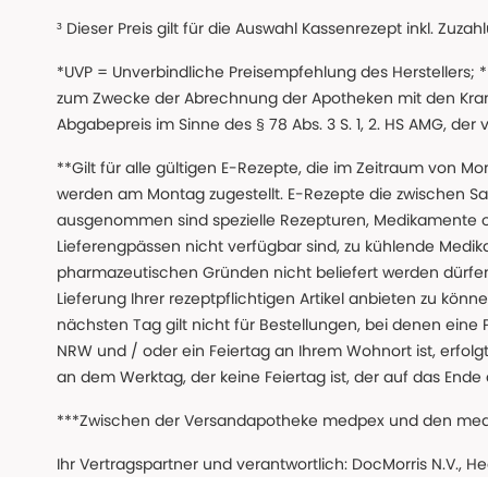
³ Dieser Preis gilt für die Auswahl Kassenrezept inkl. Zuzah
*UVP = Unverbindliche Preisempfehlung des Herstellers;
zum Zwecke der Abrechnung der Apotheken mit den Kranke
Abgabepreis im Sinne des § 78 Abs. 3 S. 1, 2. HS AMG, der
**Gilt für alle gültigen E-Rezepte, die im Zeitraum von Mo
werden am Montag zugestellt. E-Rezepte die zwischen S
ausgenommen sind spezielle Rezepturen, Medikamente 
Lieferengpässen nicht verfügbar sind, zu kühlende Medik
pharmazeutischen Gründen nicht beliefert werden dürfen
Lieferung Ihrer rezeptpflichtigen Artikel anbieten zu k
nächsten Tag gilt nicht für Bestellungen, bei denen eine
NRW und / oder ein Feiertag an Ihrem Wohnort ist, erfolgt 
an dem Werktag, der keine Feiertag ist, der auf das Ende 
***Zwischen der Versandapotheke medpex und den medpex
Ihr Vertragspartner und verantwortlich: DocMorris N.V., H