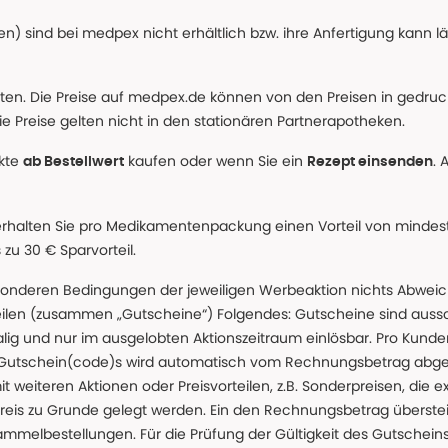
n) sind bei medpex nicht erhältlich bzw. ihre Anfertigung kann l
alten. Die Preise auf medpex.de können von den Preisen in gedru
e Preise gelten nicht in den stationären Partnerapotheken.
ukte
kaufen oder wenn Sie ein
. 
ab Bestellwert
Rezept einsenden
erhalten Sie pro Medikamentenpackung einen Vorteil von mindeste
u 30 € Sparvorteil.
nderen Bedingungen der jeweiligen Werbeaktion nichts Abweichen
teilen (zusammen „Gutscheine“) Folgendes: Gutscheine sind auss
g und nur im ausgelobten Aktionszeitraum einlösbar. Pro Kunde
 Gutschein(code)s wird automatisch vom Rechnungsbetrag abgezo
t weiteren Aktionen oder Preisvorteilen, z.B. Sonderpreisen, die e
reis zu Grunde gelegt werden. Ein den Rechnungsbetrag überstei
ammelbestellungen. Für die Prüfung der Gültigkeit des Gutschein