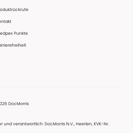
roduktrückrufe
ontakt
edpex Punkte
rrierefreiheit
026 DocMorris
 und verantwortlich: DocMorris N.V., Heerlen, KVK-Nr.