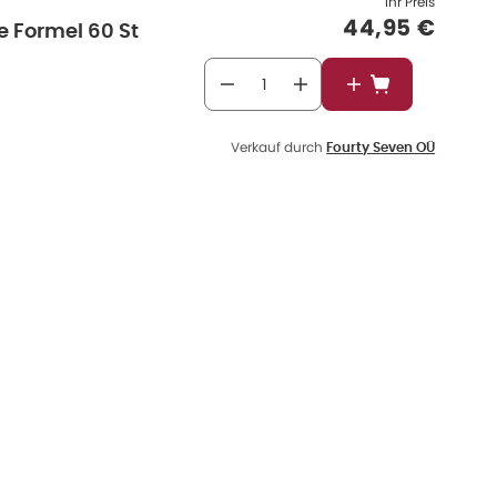
Ihr Preis
Verkaufspre
44,95 €
le Formel 60 St
In den Warenkor
Verkauf durch
Fourty Seven OÜ