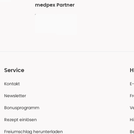
medpex Partner
Service
H
Kontakt
E
Newsletter
F
Bonusprogramm
V
Rezept einlösen
Hi
Freiumschlag herunterladen
B