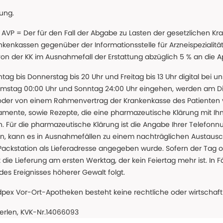
lung.
 * AVP = Der für den Fall der Abgabe zu Lasten der gesetzliche
nkassen gegenüber der Informationsstelle für Arzneispezialitä
 von der KK im Ausnahmefall der Erstattung abzüglich 5 % an die 
ntag bis Donnerstag bis 20 Uhr und Freitag bis 13 Uhr digital bei 
amstag 00:00 Uhr und Sonntag 24:00 Uhr eingehen, werden am Die
oder von einem Rahmenvertrag der Krankenkasse des Patienten
amente, sowie Rezepte, die eine pharmazeutische Klärung mit Ihn
. Für die pharmazeutische Klärung ist die Angabe Ihrer Telefon
önnen, kann es in Ausnahmefällen zu einem nachträglichen Austau
 Packstation als Lieferadresse angegeben wurde. Sofern der Tag o
die Lieferung am ersten Werktag, der kein Feiertag mehr ist. In Fä
des Ereignisses höherer Gewalt folgt.
 Vor-Ort-Apotheken besteht keine rechtliche oder wirtschaftl
eerlen, KVK-Nr.14066093