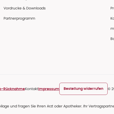
Vordrucke & Downloads
P
Partnerprogramm
K
m
Ba
Kontakt
© 2
Bestellung widerrufen
ro-Rücknahme
Impressum
age und fragen Sie Ihren Arzt oder Apotheker. Ihr Vertragspartner