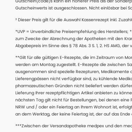
Gutschein(code)s kann ein höherer Preis als der Sonderp
Gutscheinwerts ist ausgeschlossen. Nicht einlösbar bei S
³ Dieser Preis gilt für die Auswahl Kassenrezept inkl. Zuzah
*UVP = Unverbindliche Preisempfehlung des Herstellers;
zum Zwecke der Abrechnung der Apotheken mit den Kranke
Abgabepreis im Sinne des § 78 Abs. 3 S. 1, 2. HS AMG, der
**Gilt für alle gültigen E-Rezepte, die im Zeitraum von Mo
werden am Montag zugestellt. E-Rezepte die zwischen S
ausgenommen sind spezielle Rezepturen, Medikamente 
Lieferengpässen nicht verfügbar sind, zu kühlende Medik
pharmazeutischen Gründen nicht beliefert werden dürfen
Lieferung Ihrer rezeptpflichtigen Artikel anbieten zu k
nächsten Tag gilt nicht für Bestellungen, bei denen eine
NRW und / oder ein Feiertag an Ihrem Wohnort ist, erfolgt 
an dem Werktag, der keine Feiertag ist, der auf das Ende 
***Zwischen der Versandapotheke medpex und den medpex