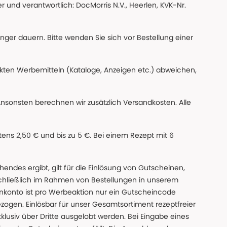
 und verantwortlich: DocMorris N.V., Heerlen, KVK-Nr.
änger dauern. Bitte wenden Sie sich vor Bestellung einer
ckten Werbemitteln (Kataloge, Anzeigen etc.) abweichen,
Ansonsten berechnen wir zusätzlich Versandkosten. Alle
ns 2,50 € und bis zu 5 €. Bei einem Rezept mit 6
des ergibt, gilt für die Einlösung von Gutscheinen,
chließlich im Rahmen von Bestellungen in unserem
nkonto ist pro Werbeaktion nur ein Gutscheincode
gen. Einlösbar für unser Gesamtsortiment rezeptfreier
xklusiv über Dritte ausgelobt werden. Bei Eingabe eines