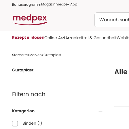
Magazin
medpex App
Bonusprogramm
Suchen
Online Arzt
Arzneimittel & Gesundheit
Wohlb
Rezept einlösen
Startseite
Marken
Guttaplast
Guttaplast
Alle
Filtern nach
Kategorien
Binden
(
1
)