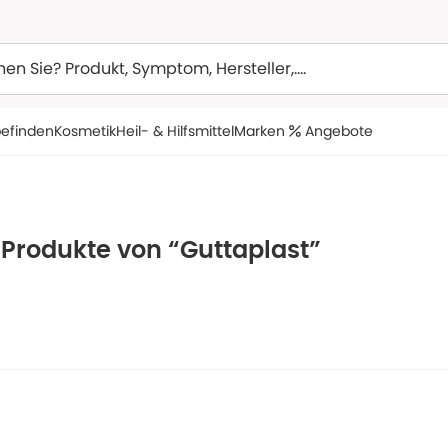
efinden
Kosmetik
Heil- & Hilfsmittel
Marken
Angebote
 Produkte von “Guttaplast”