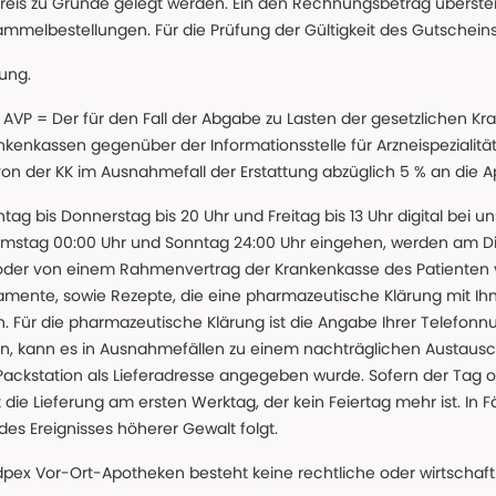
reis zu Grunde gelegt werden. Ein den Rechnungsbetrag überstei
ammelbestellungen. Für die Prüfung der Gültigkeit des Gutschein
lung.
 * AVP = Der für den Fall der Abgabe zu Lasten der gesetzliche
nkassen gegenüber der Informationsstelle für Arzneispezialitä
 von der KK im Ausnahmefall der Erstattung abzüglich 5 % an die 
ntag bis Donnerstag bis 20 Uhr und Freitag bis 13 Uhr digital bei 
amstag 00:00 Uhr und Sonntag 24:00 Uhr eingehen, werden am Die
oder von einem Rahmenvertrag der Krankenkasse des Patienten
amente, sowie Rezepte, die eine pharmazeutische Klärung mit Ihn
. Für die pharmazeutische Klärung ist die Angabe Ihrer Telefon
önnen, kann es in Ausnahmefällen zu einem nachträglichen Austau
 Packstation als Lieferadresse angegeben wurde. Sofern der Tag o
die Lieferung am ersten Werktag, der kein Feiertag mehr ist. In Fä
des Ereignisses höherer Gewalt folgt.
 Vor-Ort-Apotheken besteht keine rechtliche oder wirtschaftl