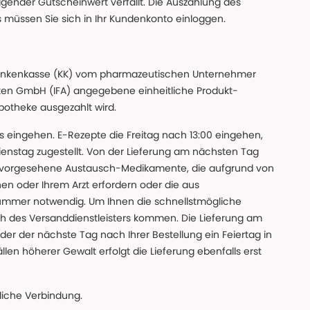
gender Gutscheinwert verfällt. Die Auszahlung des
s müssen Sie sich in Ihr Kundenkonto einloggen.
n Krankenkasse (KK) vom pharmazeutischen Unternehmer
ten GmbH (IFA) angegebene einheitliche Produkt-
Apotheke ausgezahlt wird.
uns eingehen. E-Rezepte die Freitag nach 13:00 eingehen,
nstag zugestellt. Von der Lieferung am nächsten Tag
 vorgesehene Austausch-Medikamente, die aufgrund von
en oder Ihrem Arzt erfordern oder die aus
nummer notwendig. Um Ihnen die schnellstmögliche
sch des Versanddienstleisters kommen. Die Lieferung am
der der nächste Tag nach Ihrer Bestellung ein Feiertag in
llen höherer Gewalt erfolgt die Lieferung ebenfalls erst
iche Verbindung.