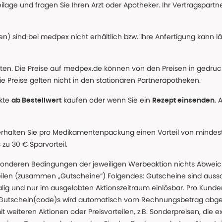
age und fragen Sie Ihren Arzt oder Apotheker. Ihr Vertragspartner
n) sind bei medpex nicht erhältlich bzw. ihre Anfertigung kann l
alten. Die Preise auf medpex.de können von den Preisen in gedru
e Preise gelten nicht in den stationären Partnerapotheken.
ukte
kaufen oder wenn Sie ein
. 
ab Bestellwert
Rezept einsenden
erhalten Sie pro Medikamentenpackung einen Vorteil von mindeste
u 30 € Sparvorteil.
nderen Bedingungen der jeweiligen Werbeaktion nichts Abweichen
teilen (zusammen „Gutscheine“) Folgendes: Gutscheine sind auss
g und nur im ausgelobten Aktionszeitraum einlösbar. Pro Kunde
 Gutschein(code)s wird automatisch vom Rechnungsbetrag abgezo
t weiteren Aktionen oder Preisvorteilen, z.B. Sonderpreisen, die e