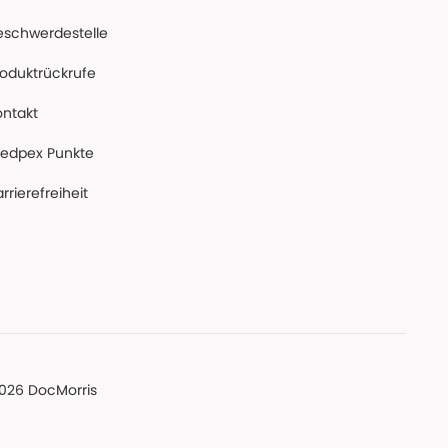
eschwerdestelle
roduktrückrufe
ontakt
edpex Punkte
rrierefreiheit
026 DocMorris