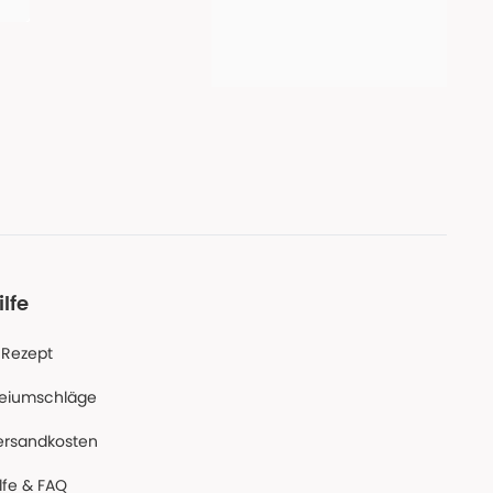
ilfe
-Rezept
reiumschläge
ersandkosten
lfe & FAQ