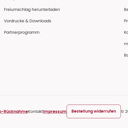
Freiumschlag herunterladen
B
Vordrucke & Downloads
P
Partnerprogramm
K
m
Ba
Kontakt
© 2
Bestellung widerrufen
ro-Rücknahme
Impressum