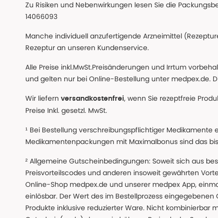
Zu Risiken und Nebenwirkungen lesen Sie die Packungsbeil
14066093
Manche individuell anzufertigende Arzneimittel (Rezepture
Rezeptur an unseren Kundenservice.
Alle Preise inkl.MwSt.Preisänderungen und Irrtum vorbeh
und gelten nur bei Online-Bestellung unter medpex.de. Di
Wir liefern
, wenn Sie rezeptfreie Prod
versandkostenfrei
Preise Inkl. gesetzl. MwSt.
¹ Bei Bestellung verschreibungspflichtiger Medikamente 
Medikamentenpackungen mit Maximalbonus sind das bis z
² Allgemeine Gutscheinbedingungen: Soweit sich aus beso
Preisvorteilscodes und anderen insoweit gewährten Vor
Online-Shop medpex.de und unserer medpex App, einmali
einlösbar. Der Wert des im Bestellprozess eingegebenen
Produkte inklusive reduzierter Ware. Nicht kombinierbar mi