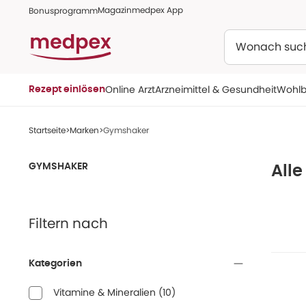
Magazin
medpex App
Bonusprogramm
Suchen
Online Arzt
Arzneimittel & Gesundheit
Wohlb
Rezept einlösen
Startseite
Marken
Gymshaker
GYMSHAKER
All
Filtern nach
Kategorien
Vitamine & Mineralien
(
10
)