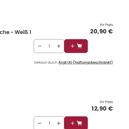
Ihr Preis
Verkaufspre
20,90 €
sche - Weiß 1
In den Warenkorb
Verkauf durch
Argli UG (haftungsbeschränkt)
Ihr Preis
Verkaufspre
12,90 €
In den Warenkorb