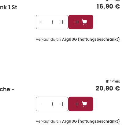
Verkaufspre
16,90 €
nk 1 St
In den Warenkorb
Verkauf durch
Argli UG (haftungsbeschränkt)
Ihr Preis
Verkaufspre
20,90 €
sche -
In den Warenkorb
Verkauf durch
Argli UG (haftungsbeschränkt)