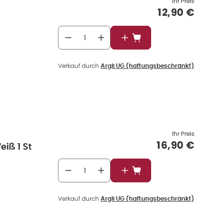
Ihr Preis
Verkaufspre
12,90 €
In den Warenkorb
Verkauf durch
Argli UG (haftungsbeschränkt)
Ihr Preis
Verkaufspre
16,90 €
eiß 1 St
In den Warenkorb
Verkauf durch
Argli UG (haftungsbeschränkt)