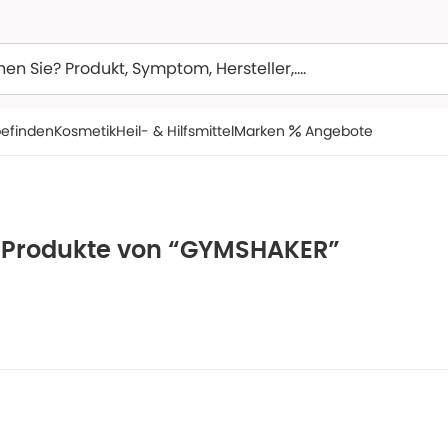
efinden
Kosmetik
Heil- & Hilfsmittel
Marken
Angebote
e Produkte von “GYMSHAKER”