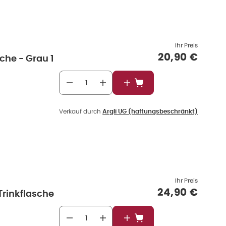
Ihr Preis
Verkaufspre
20,90 €
sche - Grau 1
In den Warenkorb
Verkauf durch
Argli UG (haftungsbeschränkt)
Ihr Preis
Verkaufspre
24,90 €
Trinkflasche
In den Warenkorb