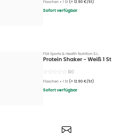
Flaschen
•
1 St
(=
12.90 €/St
)
Sofort verfügbar
FSA Sports & Health Nutrition S.L.
Protein Shaker - Weiß 1 St
(
0
)
Flaschen
•
1 St
(=
12.90 €/St
)
Sofort verfügbar