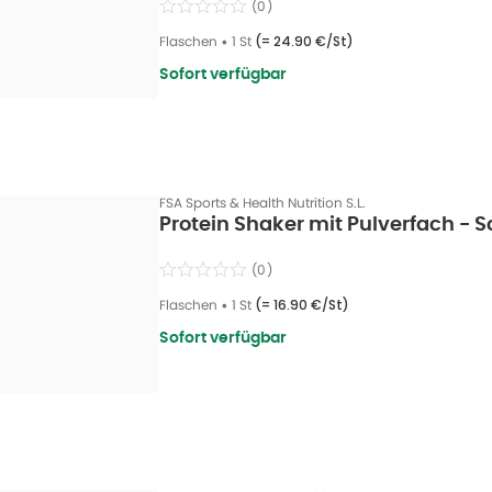
(
0
)
Flaschen
•
1 St
(=
24.90 €/St
)
Sofort verfügbar
FSA Sports & Health Nutrition S.L.
Protein Shaker mit Pulverfach - S
(
0
)
Flaschen
•
1 St
(=
16.90 €/St
)
Sofort verfügbar