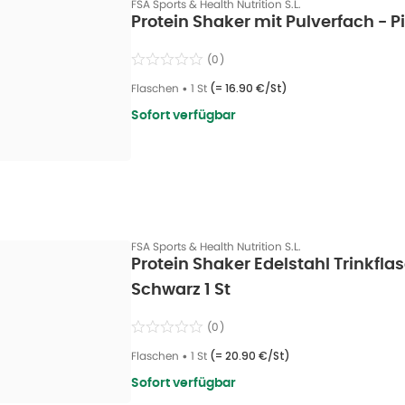
FSA Sports & Health Nutrition S.L.
Protein Shaker mit Pulverfach - Pi
(
0
)
Flaschen
•
1 St
(=
16.90 €/St
)
Sofort verfügbar
FSA Sports & Health Nutrition S.L.
Protein Shaker Edelstahl Trinkfla
Schwarz 1 St
(
0
)
Flaschen
•
1 St
(=
20.90 €/St
)
Sofort verfügbar