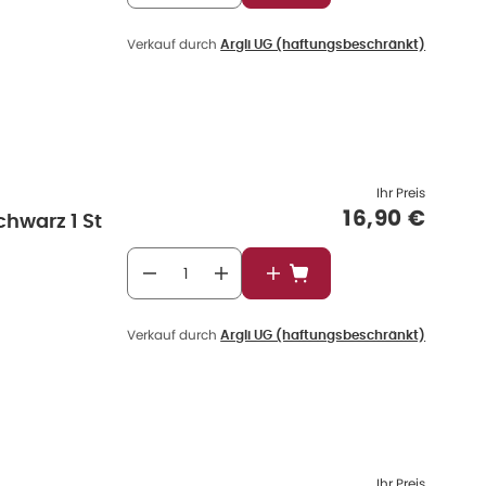
Verkauf durch
Argli UG (haftungsbeschränkt)
Ihr Preis
Verkaufspre
16,90 €
chwarz 1 St
In den Warenkorb
Verkauf durch
Argli UG (haftungsbeschränkt)
Ihr Preis