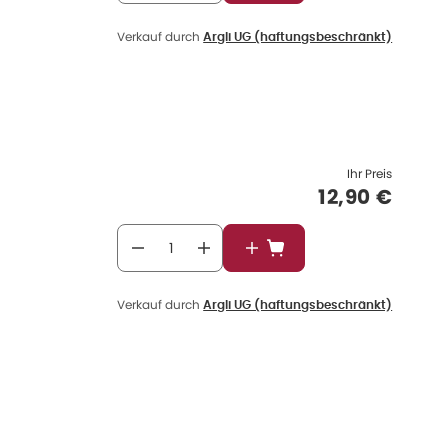
Verkauf durch
Argli UG (haftungsbeschränkt)
Ihr Preis
Verkaufspre
12,90 €
In den Warenkorb
Verkauf durch
Argli UG (haftungsbeschränkt)