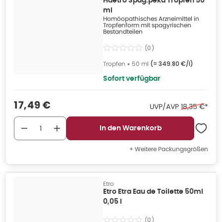
Haetro Spag.peka Tropfen 50
ml
Homöopathisches Arzneimittel in
Tropfenform mit spagyrischen
Bestandteilen
(
0
)
Tropfen
•
50 ml
(=
349.80 €/l
)
Sofort verfügbar
Verkaufspreis
:
17,49 €
Ehemaliger P
UVP/AVP
18,35 €
*
In den Warenkorb
+ Weitere Packungsgrößen
Etro
Etro Etra Eau de Toilette 50ml
0,05 l
(
0
)