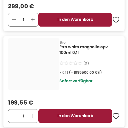
Verkaufspreis
:
299,00 €
In den Warenkorb
Etro
Etro white magnolia epv
100ml 0,1 l
(
0
)
•
0,1 l
(=
1995500.00 €/l
)
Sofort verfügbar
Verkaufspreis
:
199,55 €
In den Warenkorb