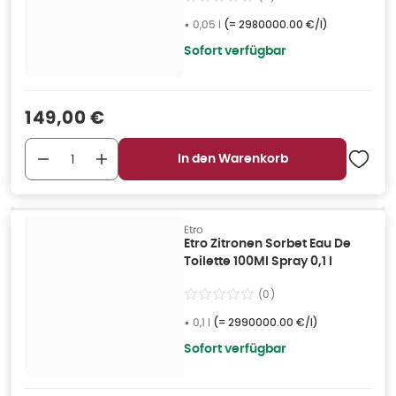
•
0,05 l
(=
2980000.00 €/l
)
Sofort verfügbar
Verkaufspreis
:
149,00 €
In den Warenkorb
Etro
Etro Zitronen Sorbet Eau De
Toilette 100Ml Spray 0,1 l
(
0
)
•
0,1 l
(=
2990000.00 €/l
)
Sofort verfügbar