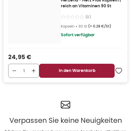
Herzena - Herz Plus Kapseln |
reich an Vitaminen 90 St
(
0
)
Kapseln
•
90 St
(=
0.28 €/St
)
Sofort verfügbar
Verkaufspreis
:
24,95 €
In den Warenkorb
Verpassen Sie keine Neuigkeiten