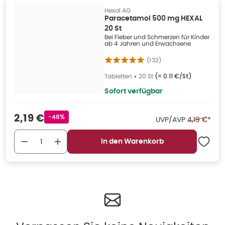
Hexal AG
Paracetamol 500 mg HEXAL
20 St
Bei Fieber und Schmerzen für Kinder
ab 4 Jahren und Erwachsene
(
132
)
Tabletten
•
20 St
(=
0.11 €/St
)
Sofort verfügbar
Verkaufspreis
:
2,19 €
Rabattstempel
-48%
Ehemaliger 
UVP/AVP
4,19 €
*
In den Warenkorb