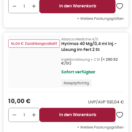
In den Warenkorb
+ Weitere Packungsgrößen
Abacus Medicine A/S
10,00 € Zuzahlungsrabatt
Hyrimoz 40 Mg/0,4 ml Inj.-
Lösung im Fert 2 St
Injektionslösung
•
2 St
(=
290.52
€/St
)
Sofort verfügbar
Rezeptpflichtig
Verkaufspreis
:
10,00 €
UVP/AVP
:
UVP/AVP
581,04 €
In den Warenkorb
+ Weitere Packungsgrößen