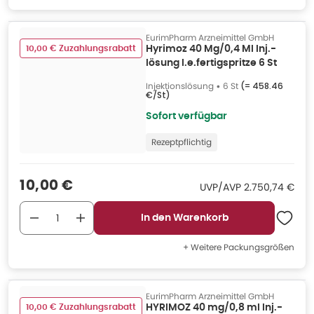
EurimPharm Arzneimittel GmbH
10,00 € Zuzahlungsrabatt
Hyrimoz 40 Mg/0,4 Ml Inj.-
lösung I.e.fertigspritze 6 St
Injektionslösung
•
6 St
(=
458.46
€/St
)
Sofort verfügbar
Rezeptpflichtig
Verkaufspreis
:
10,00 €
UVP/AVP
:
UVP/AVP
2.750,74 €
In den Warenkorb
+ Weitere Packungsgrößen
EurimPharm Arzneimittel GmbH
10,00 € Zuzahlungsrabatt
HYRIMOZ 40 mg/0,8 ml Inj.-