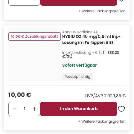
+ Weitere Packungsgrößen
Abacus Medicine A/S
10,00 € Zuzahlungsrabatt
HYRIMOZ 40 mg/0,8 ml Inj.-
Lösung im Fertigpen 6 St
Injektionslösung
•
6 St
(=
338.23
€/St
)
Sofort verfügbar
Rezeptpflichtig
Verkaufspreis
:
10,00 €
UVP/AVP
:
UVP/AVP
2.029,35 €
In den Warenkorb
+ Weitere Packungsgrößen