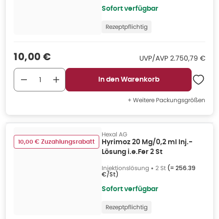
Sofort verfügbar
Rezeptpflichtig
Verkaufspreis
:
10,00 €
UVP/AVP
:
UVP/AVP
2.750,79 €
In den Warenkorb
+ Weitere Packungsgrößen
Hexal AG
10,00 € Zuzahlungsrabatt
Hyrimoz 20 Mg/0,2 ml Inj.-
Lösung i.e.Fer 2 St
Injektionslösung
•
2 St
(=
256.39
€/St
)
Sofort verfügbar
Rezeptpflichtig