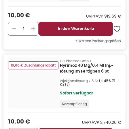
Verkaufspreis
:
10,00 €
UVP/AVP
:
UVP/AVP
919,69 €
In den Warenkorb
+ Weitere Packungsgrößen
CC Pharma GmbH
10,00 € Zuzahlungsrabatt
Hyrimoz 40 Mg/0,4 Ml Inj.-
lösung Im Fertigpen 6 St
Injektionslösung
•
6 St
(=
456.71
€/St
)
Sofort verfügbar
Rezeptpflichtig
Verkaufspreis
:
10,00 €
UVP/AVP
:
UVP/AVP
2.740,26 €