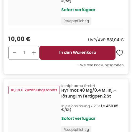
€/St
)
Sofort verfügbar
Rezeptpflichtig
Verkaufspreis
:
10,00 €
UVP/AVP
:
UVP/AVP
581,04 €
In den Warenkorb
+ Weitere Packungsgrößen
Kohlpharma GmbH
10,00 € Zuzahlungsrabatt
Hyrimoz 40 Mg/0,4 Ml Inj.-
lösung Im Fertigpen 2 St
Injektionslösung
•
2 St
(=
459.85
€/St
)
Sofort verfügbar
Rezeptpflichtig