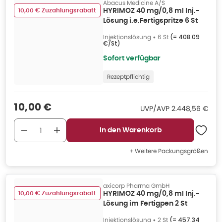
Abacus Medicine A/S
10,00 € Zuzahlungsrabatt
HYRIMOZ 40 mg/0,8 ml Inj.-
Lösung i.e.Fertigspritze 6 St
Injektionslösung
•
6 St
(=
408.09
€/St
)
Sofort verfügbar
Rezeptpflichtig
Verkaufspreis
:
10,00 €
UVP/AVP
:
UVP/AVP
2.448,56 €
In den Warenkorb
+ Weitere Packungsgrößen
axicorp Pharma GmbH
10,00 € Zuzahlungsrabatt
HYRIMOZ 40 mg/0,8 ml Inj.-
Lösung im Fertigpen 2 St
Injektionslösung
•
2 St
(=
457.34