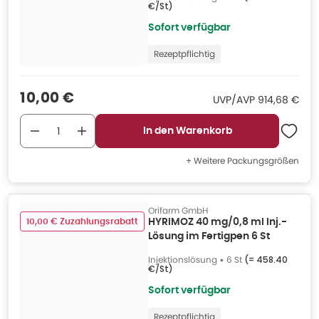
€/St
)
Sofort verfügbar
Rezeptpflichtig
Verkaufspreis
:
10,00 €
UVP/AVP
:
UVP/AVP
914,68 €
In den Warenkorb
+ Weitere Packungsgrößen
Orifarm GmbH
10,00 € Zuzahlungsrabatt
HYRIMOZ 40 mg/0,8 ml Inj.-
Lösung im Fertigpen 6 St
Injektionslösung
•
6 St
(=
458.40
€/St
)
Sofort verfügbar
Rezeptpflichtig