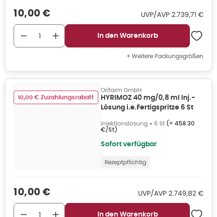
Verkaufspreis
:
10,00 €
UVP/AVP
:
UVP/AVP
2.739,71 €
In den Warenkorb
+ Weitere Packungsgrößen
Orifarm GmbH
10,00 € Zuzahlungsrabatt
HYRIMOZ 40 mg/0,8 ml Inj.-
Lösung i.e.Fertigspritze 6 St
Injektionslösung
•
6 St
(=
458.30
€/St
)
Sofort verfügbar
Rezeptpflichtig
Verkaufspreis
:
10,00 €
UVP/AVP
:
UVP/AVP
2.749,82 €
In den Warenkorb