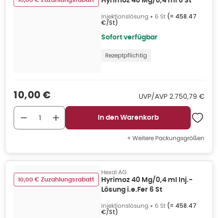
10,00 € Zuzahlungsrabatt
Hyrimoz 40 Mg/0,4 ml 6 St
Injektionslösung
•
6 St
(=
458.47
€/St
)
Sofort verfügbar
Rezeptpflichtig
Verkaufspreis
:
10,00 €
UVP/AVP
:
UVP/AVP
2.750,79 €
In den Warenkorb
+ Weitere Packungsgrößen
Hexal AG
10,00 € Zuzahlungsrabatt
Hyrimoz 40 Mg/0,4 ml Inj.-
Lösung i.e.Fer 6 St
Injektionslösung
•
6 St
(=
458.47
€/St
)