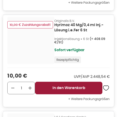
+ Weitere Packungsgrößen
Originalis B.V.
10,00 € Zuzahlungsrabatt
Hyrimoz 40 Mg/0,4 ml Inj.-
Lösung i.e.Fer 6 St
Injektionslösung
•
6 St
(=
408.09
€/St
)
Sofort verfügbar
Rezeptpflichtig
Verkaufspreis
:
10,00 €
UVP/AVP
:
UVP/AVP
2.448,54 €
In den Warenkorb
+ Weitere Packungsgrößen