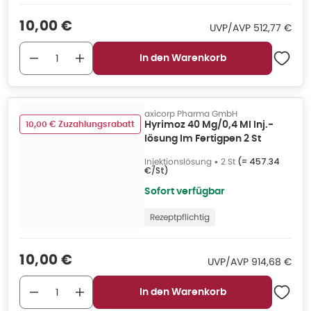
Verkaufspreis
:
10,00 €
UVP/AVP
:
UVP/AVP
512,77 €
In den Warenkorb
axicorp Pharma GmbH
10,00 € Zuzahlungsrabatt
Hyrimoz 40 Mg/0,4 Ml Inj.-
lösung Im Fertigpen 2 St
Injektionslösung
•
2 St
(=
457.34
€/St
)
Sofort verfügbar
Rezeptpflichtig
Verkaufspreis
:
10,00 €
UVP/AVP
:
UVP/AVP
914,68 €
In den Warenkorb