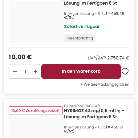
Lösung im Fertigpen 6 St
Injektionslösung
•
6 St
(=
458.46
€/St
)
Sofort verfügbar
Rezeptpflichtig
Verkaufspreis
:
10,00 €
UVP/AVP
:
UVP/AVP
2.750,74 €
In den Warenkorb
+ Weitere Packungsgrößen
PARANOVA PACK A/S
10,00 € Zuzahlungsrabatt
HYRIMOZ 40 mg/0,8 ml Inj.-
Lösung im Fertigpen 6 St
Injektionslösung
•
6 St
(=
455.71
€/St
)