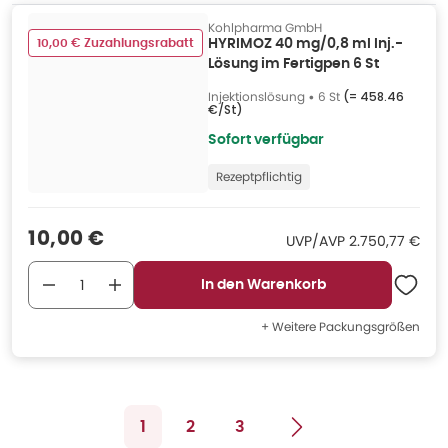
Kohlpharma GmbH
10,00 € Zuzahlungsrabatt
HYRIMOZ 40 mg/0,8 ml Inj.-
Lösung im Fertigpen 6 St
Injektionslösung
•
6 St
(=
458.46
€/St
)
Sofort verfügbar
Rezeptpflichtig
Verkaufspreis
:
10,00 €
UVP/AVP
:
UVP/AVP
2.750,77 €
In den Warenkorb
+ Weitere Packungsgrößen
1
2
3