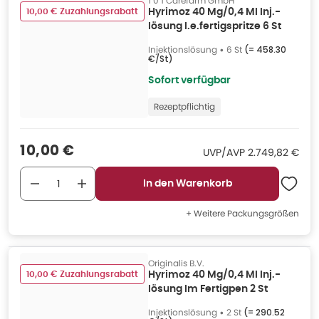
1 0 1 Carefarm GmbH
10,00 € Zuzahlungsrabatt
Hyrimoz 40 Mg/0,4 Ml Inj.-
lösung I.e.fertigspritze 6 St
Injektionslösung
•
6 St
(=
458.30
€/St
)
Sofort verfügbar
Rezeptpflichtig
Verkaufspreis
:
10,00 €
UVP/AVP
:
UVP/AVP
2.749,82 €
In den Warenkorb
+ Weitere Packungsgrößen
Originalis B.V.
10,00 € Zuzahlungsrabatt
Hyrimoz 40 Mg/0,4 Ml Inj.-
lösung Im Fertigpen 2 St
Injektionslösung
•
2 St
(=
290.52