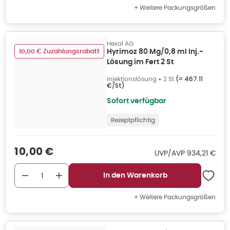
+ Weitere Packungsgrößen
Hexal AG
10,00 € Zuzahlungsrabatt
Hyrimoz 80 Mg/0,8 ml Inj.-
Lösung im Fert 2 St
Injektionslösung
•
2 St
(=
467.11
€/St
)
Sofort verfügbar
Rezeptpflichtig
Verkaufspreis
:
10,00 €
UVP/AVP
:
UVP/AVP
934,21 €
In den Warenkorb
+ Weitere Packungsgrößen