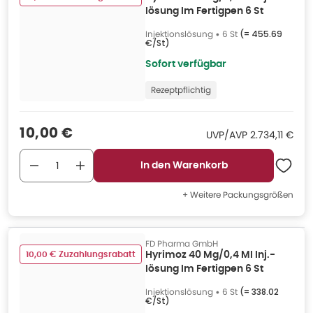
lösung Im Fertigpen 6 St
Injektionslösung
•
6 St
(=
455.69
€/St
)
Sofort verfügbar
Rezeptpflichtig
Verkaufspreis
:
10,00 €
UVP/AVP
:
UVP/AVP
2.734,11 €
In den Warenkorb
+ Weitere Packungsgrößen
FD Pharma GmbH
10,00 € Zuzahlungsrabatt
Hyrimoz 40 Mg/0,4 Ml Inj.-
lösung Im Fertigpen 6 St
Injektionslösung
•
6 St
(=
338.02
€/St
)