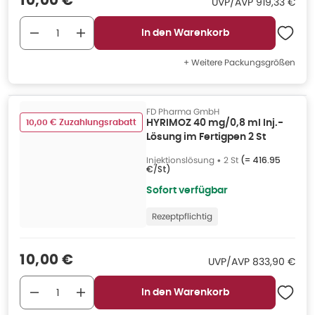
10,00 €
UVP/AVP
:
UVP/AVP
919,33 €
In den Warenkorb
+ Weitere Packungsgrößen
FD Pharma GmbH
10,00 € Zuzahlungsrabatt
HYRIMOZ 40 mg/0,8 ml Inj.-
Lösung im Fertigpen 2 St
Injektionslösung
•
2 St
(=
416.95
€/St
)
Sofort verfügbar
Rezeptpflichtig
Verkaufspreis
:
10,00 €
UVP/AVP
:
UVP/AVP
833,90 €
In den Warenkorb