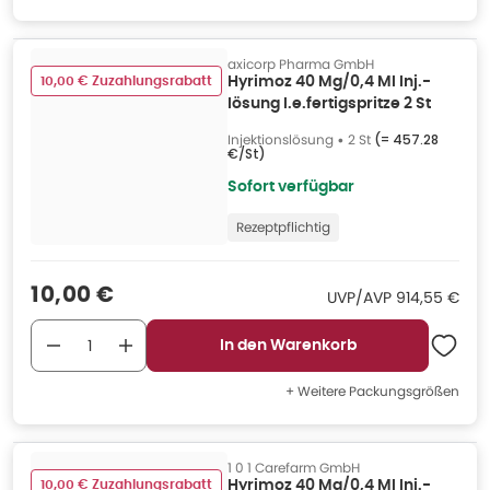
axicorp Pharma GmbH
10,00 € Zuzahlungsrabatt
Hyrimoz 40 Mg/0,4 Ml Inj.-
lösung I.e.fertigspritze 2 St
Injektionslösung
•
2 St
(=
457.28
€/St
)
Sofort verfügbar
Rezeptpflichtig
Verkaufspreis
:
10,00 €
UVP/AVP
:
UVP/AVP
914,55 €
In den Warenkorb
+ Weitere Packungsgrößen
1 0 1 Carefarm GmbH
10,00 € Zuzahlungsrabatt
Hyrimoz 40 Mg/0,4 Ml Inj.-