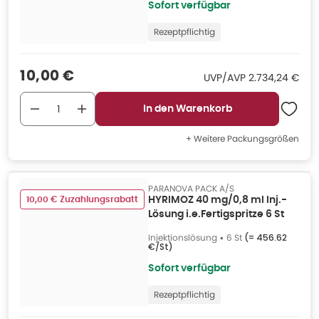
Sofort verfügbar
Rezeptpflichtig
Verkaufspreis
:
10,00 €
UVP/AVP
:
UVP/AVP
2.734,24 €
In den Warenkorb
+ Weitere Packungsgrößen
PARANOVA PACK A/S
10,00 € Zuzahlungsrabatt
HYRIMOZ 40 mg/0,8 ml Inj.-
Lösung i.e.Fertigspritze 6 St
Injektionslösung
•
6 St
(=
456.62
€/St
)
Sofort verfügbar
Rezeptpflichtig