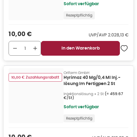
Sofort verfügbar
Rezeptpflichtig
Verkaufspreis
:
10,00 €
UVP/AVP
:
UVP/AVP
2.028,13 €
In den Warenkorb
Orifarm GmbH
10,00 € Zuzahlungsrabatt
Hyrimoz 40 Mg/0,4 Ml Inj.-
lösung Im Fertigpen 2 St
Injektionslösung
•
2 St
(=
459.67
€/St
)
Sofort verfügbar
Rezeptpflichtig
Verkaufspreis
: