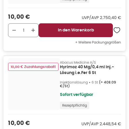
Verkaufspreis
:
10,00 €
UVP/AVP
:
UVP/AVP
2.750,40 €
In den Warenkorb
+ Weitere Packungsgrößen
Abacus Medicine A/S
10,00 € Zuzahlungsrabatt
Hyrimoz 40 Mg/0,4 ml Inj.-
Lösung i.e.Fer 6 St
Injektionslösung
•
6 St
(=
408.09
€/St
)
Sofort verfügbar
Rezeptpflichtig
Verkaufspreis
:
10,00 €
UVP/AVP
:
UVP/AVP
2.448,54 €