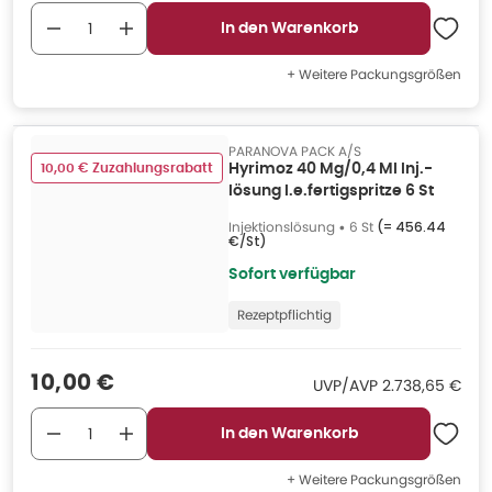
In den Warenkorb
+ Weitere Packungsgrößen
PARANOVA PACK A/S
10,00 € Zuzahlungsrabatt
Hyrimoz 40 Mg/0,4 Ml Inj.-
lösung I.e.fertigspritze 6 St
Injektionslösung
•
6 St
(=
456.44
€/St
)
Sofort verfügbar
Rezeptpflichtig
Verkaufspreis
:
10,00 €
UVP/AVP
:
UVP/AVP
2.738,65 €
In den Warenkorb
+ Weitere Packungsgrößen