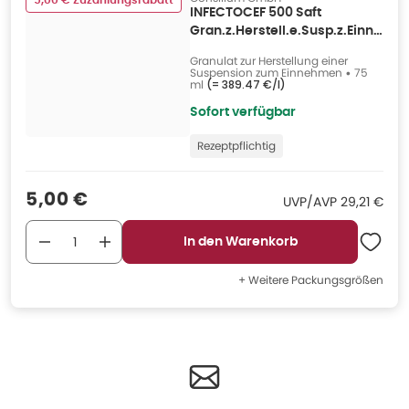
5,00 € Zuzahlungsrabatt
INFECTOCEF 500 Saft
Gran.z.Herstell.e.Susp.z.Einn.
75 ml
Granulat zur Herstellung einer
Suspension zum Einnehmen
•
75
ml
(=
389.47 €/l
)
Sofort verfügbar
Rezeptpflichtig
Verkaufspreis
:
5,00 €
UVP/AVP
:
UVP/AVP
29,21 €
In den Warenkorb
+ Weitere Packungsgrößen