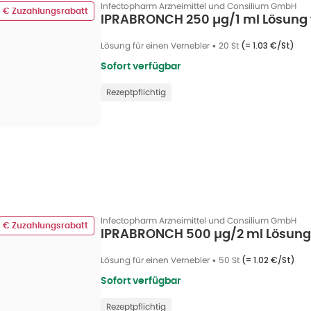
Infectopharm Arzneimittel und Consilium GmbH
0 € Zuzahlungsrabatt
IPRABRONCH 250 µg/1 ml Lösung f
Lösung für einen Vernebler
•
20 St
(=
1.03 €/St
)
Sofort verfügbar
Rezeptpflichtig
Infectopharm Arzneimittel und Consilium GmbH
8 € Zuzahlungsrabatt
IPRABRONCH 500 µg/2 ml Lösung f
Lösung für einen Vernebler
•
50 St
(=
1.02 €/St
)
Sofort verfügbar
Rezeptpflichtig