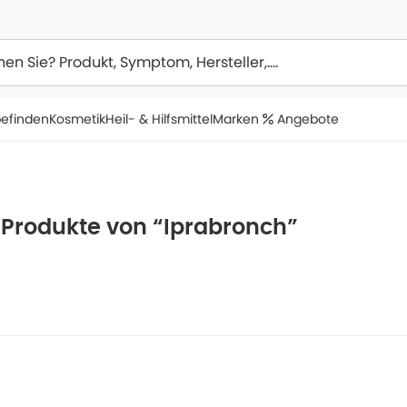
efinden
Kosmetik
Heil- & Hilfsmittel
Marken
Angebote
 Produkte von “Iprabronch”