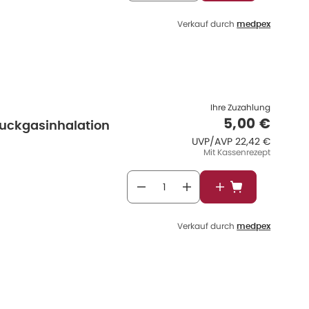
Verkauf durch
medpex
Ihre Zuzahlung
Verkaufspr
5,00 €
uckgasinhalation
UVP/AVP
:
UVP/AVP
22,42 €
Mit Kassenrezept
In den Warenkor
Verkauf durch
medpex