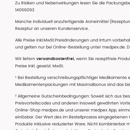
Zu Risiken und Nebenwirkungen lesen Sie die Packungsbeil
14066093
Manche individuell anzufertigende Arzneimittel (Rezepture
Rezeptur an unseren Kundenservice.
Alle Preise inkl.MwSt.Preisänderungen und Irrtum vorbeh
und gelten nur bei Online-Bestellung unter medpex.de. Di
Wir liefern
, wenn Sie rezeptfreie Prod
versandkostenfrei
Preise Inkl. gesetzl. MwSt.
¹ Bei Bestellung verschreibungspflichtiger Medikamente 
Medikamentenpackungen mit Maximalbonus sind das bis z
² Allgemeine Gutscheinbedingungen: Soweit sich aus beso
Preisvorteilscodes und anderen insoweit gewährten Vor
Online-Shop medpex.de und unserer medpex App, einmali
einlösbar. Der Wert des im Bestellprozess eingegebenen
Produkte inklusive reduzierter Ware. Nicht kombinierbar mi