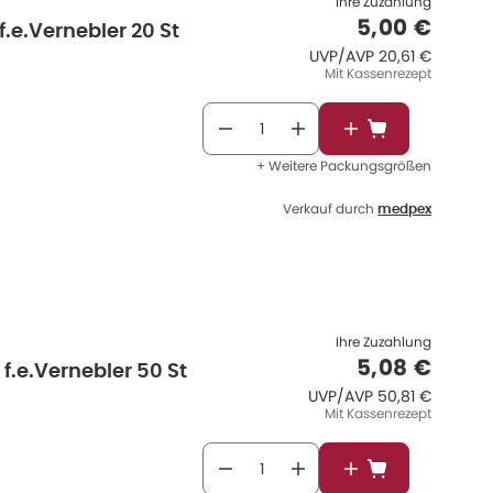
Ihre Zuzahlung
Verkaufspr
5,00 €
.e.Vernebler 20 St
UVP/AVP
:
UVP/AVP
20,61 €
Mit Kassenrezept
In den Warenkor
+ Weitere Packungsgrößen
Verkauf durch
medpex
Ihre Zuzahlung
Verkaufspr
5,08 €
.e.Vernebler 50 St
UVP/AVP
:
UVP/AVP
50,81 €
Mit Kassenrezept
In den Warenkor