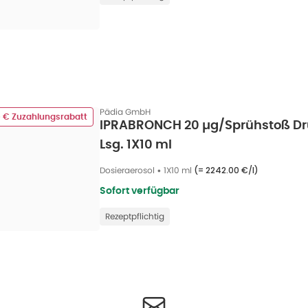
Pädia GmbH
0 € Zuzahlungsrabatt
IPRABRONCH 20 µg/Sprühstoß Dr
Lsg. 1X10 ml
Dosieraerosol
•
1X10 ml
(=
2242.00 €/l
)
Sofort verfügbar
Rezeptpflichtig