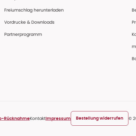
Freiumschlag herunterladen
B
Vordrucke & Downloads
P
Partnerprogramm
K
m
Ba
Kontakt
© 2
Bestellung widerrufen
ro-Rücknahme
Impressum