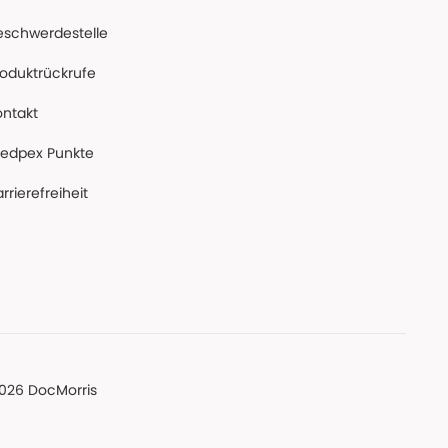
eschwerdestelle
roduktrückrufe
ontakt
edpex Punkte
rrierefreiheit
026 DocMorris