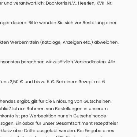
 und verantwortlich: DocMorris N.V., Heerlen, KVK-Nr.
änger dauern. Bitte wenden Sie sich vor Bestellung einer
ckten Werbemitteln (Kataloge, Anzeigen etc.) abweichen,
Ansonsten berechnen wir zusätzlich Versandkosten. Alle
ns 2,50 € und bis zu 5 €. Bei einem Rezept mit 6
des ergibt, gilt für die Einlösung von Gutscheinen,
chließlich im Rahmen von Bestellungen in unserem
nkonto ist pro Werbeaktion nur ein Gutscheincode
gen. Einlösbar für unser Gesamtsortiment rezeptfreier
xklusiv über Dritte ausgelobt werden. Bei Eingabe eines