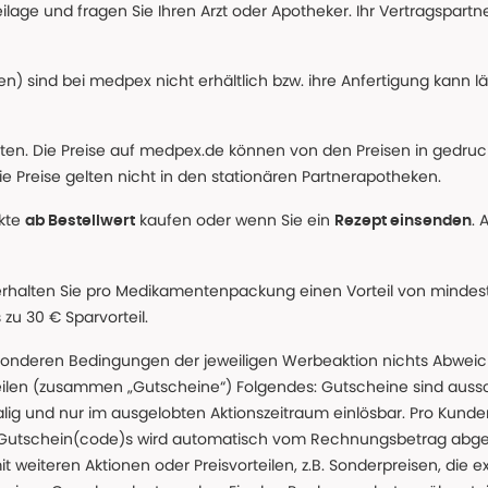
age und fragen Sie Ihren Arzt oder Apotheker. Ihr Vertragspartner
n) sind bei medpex nicht erhältlich bzw. ihre Anfertigung kann l
alten. Die Preise auf medpex.de können von den Preisen in gedru
e Preise gelten nicht in den stationären Partnerapotheken.
ukte
kaufen oder wenn Sie ein
. 
ab Bestellwert
Rezept einsenden
erhalten Sie pro Medikamentenpackung einen Vorteil von mindeste
u 30 € Sparvorteil.
nderen Bedingungen der jeweiligen Werbeaktion nichts Abweichen
teilen (zusammen „Gutscheine“) Folgendes: Gutscheine sind auss
g und nur im ausgelobten Aktionszeitraum einlösbar. Pro Kunde
 Gutschein(code)s wird automatisch vom Rechnungsbetrag abgezo
t weiteren Aktionen oder Preisvorteilen, z.B. Sonderpreisen, die e