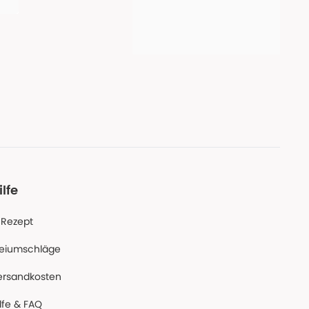
ilfe
-Rezept
reiumschläge
ersandkosten
lfe & FAQ