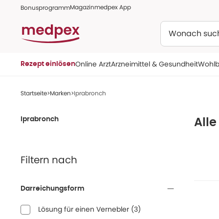
Magazin
medpex App
Bonusprogramm
Suchen
Online Arzt
Arzneimittel & Gesundheit
Wohlb
Rezept einlösen
Startseite
Marken
Iprabronch
Iprabronch
Alle
Filtern nach
Darreichungsform
Lösung für einen Vernebler
(
3
)