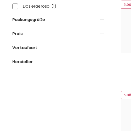
5,0
Dosieraerosol
(
1
)
Packungsgröße
Preis
Verkaufsart
Hersteller
5,0