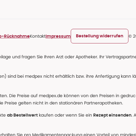
Kontakt
© 2
Bestellung widerrufen
ro-Rücknahme
Impressum
age und fragen Sie Ihren Arzt oder Apotheker. Ihr Vertragspartner
n) sind bei medpex nicht erhältlich bzw. ihre Anfertigung kann l
alten. Die Preise auf medpex.de können von den Preisen in gedru
e Preise gelten nicht in den stationären Partnerapotheken.
ukte
kaufen oder wenn Sie ein
. 
ab Bestellwert
Rezept einsenden
erhalten Sie pro Medikamentenpackung einen Vorteil von mindeste