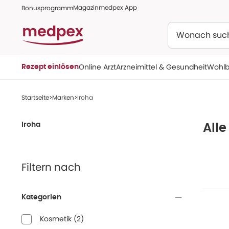
Magazin
medpex App
Bonusprogramm
Suchen
Online Arzt
Arzneimittel & Gesundheit
Wohlb
Rezept einlösen
Startseite
Marken
Iroha
Iroha
Alle
Filtern nach
Kategorien
Kosmetik
(
2
)