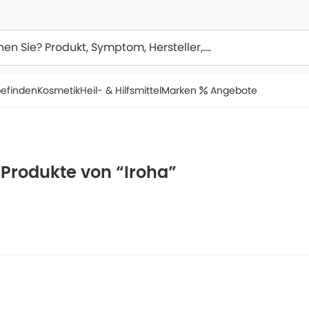
efinden
Kosmetik
Heil- & Hilfsmittel
Marken
Angebote
 Produkte von “Iroha”