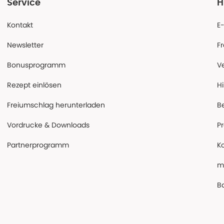
Service
H
Kontakt
E
Newsletter
F
Bonusprogramm
V
Rezept einlösen
Hi
Freiumschlag herunterladen
B
Vordrucke & Downloads
P
Partnerprogramm
K
m
Ba