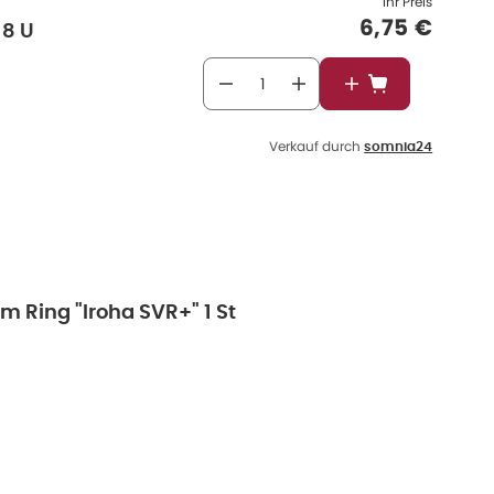
Ihr Preis
Verkaufspr
6,75 €
18 U
In den Warenkor
Verkauf durch
somnia24
m Ring "Iroha SVR+" 1 St