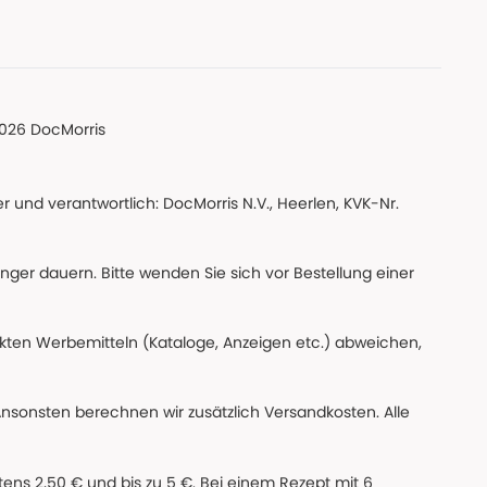
026 DocMorris
 und verantwortlich: DocMorris N.V., Heerlen, KVK-Nr.
änger dauern. Bitte wenden Sie sich vor Bestellung einer
ckten Werbemitteln (Kataloge, Anzeigen etc.) abweichen,
Ansonsten berechnen wir zusätzlich Versandkosten. Alle
ns 2,50 € und bis zu 5 €. Bei einem Rezept mit 6