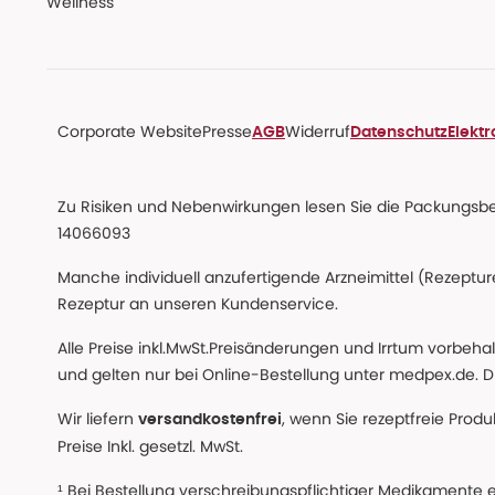
Wellness
Corporate Website
Presse
Widerruf
AGB
Datenschutz
Elekt
Zu Risiken und Nebenwirkungen lesen Sie die Packungsbeil
14066093
Manche individuell anzufertigende Arzneimittel (Rezepture
Rezeptur an unseren Kundenservice.
Alle Preise inkl.MwSt.Preisänderungen und Irrtum vorbeh
und gelten nur bei Online-Bestellung unter medpex.de. Di
Wir liefern
, wenn Sie rezeptfreie Prod
versandkostenfrei
Preise Inkl. gesetzl. MwSt.
¹ Bei Bestellung verschreibungspflichtiger Medikamente 