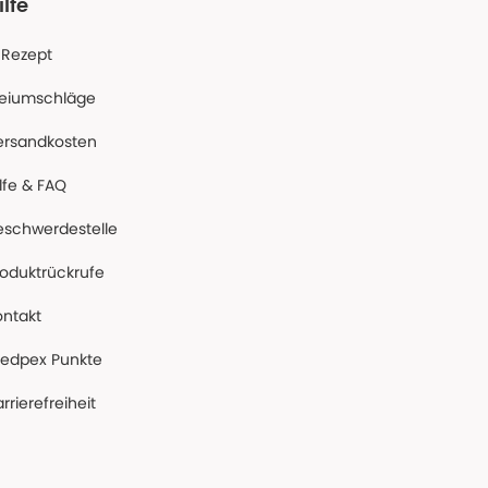
ilfe
-Rezept
reiumschläge
ersandkosten
lfe & FAQ
eschwerdestelle
roduktrückrufe
ontakt
edpex Punkte
rrierefreiheit