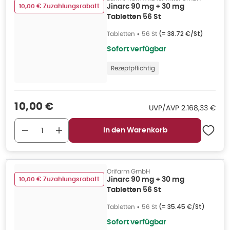
10,00 € Zuzahlungsrabatt
Jinarc 90 mg + 30 mg
Tabletten 56 St
Tabletten
•
56 St
(=
38.72 €/St
)
Sofort verfügbar
Rezeptpflichtig
Verkaufspreis
:
10,00 €
UVP/AVP
:
UVP/AVP
2.168,33 €
In den Warenkorb
Orifarm GmbH
10,00 € Zuzahlungsrabatt
Jinarc 90 mg + 30 mg
Tabletten 56 St
Tabletten
•
56 St
(=
35.45 €/St
)
Sofort verfügbar