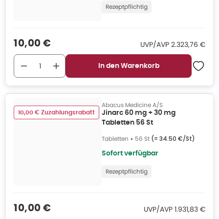
Rezeptpflichtig
Verkaufspreis
:
10,00 €
UVP/AVP
:
UVP/AVP
2.323,76 €
In den Warenkorb
Abacus Medicine A/S
10,00 € Zuzahlungsrabatt
Jinarc 60 mg + 30 mg
Tabletten 56 St
Tabletten
•
56 St
(=
34.50 €/St
)
Sofort verfügbar
Rezeptpflichtig
Verkaufspreis
:
10,00 €
UVP/AVP
:
UVP/AVP
1.931,83 €