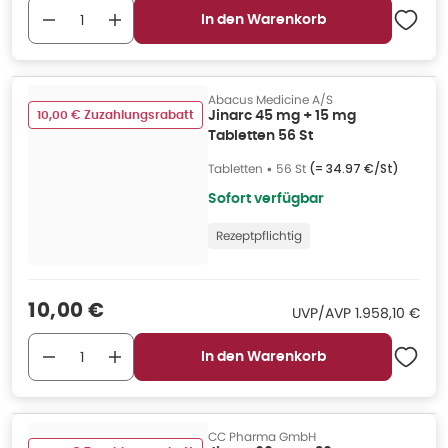
In den Warenkorb
Abacus Medicine A/S
10,00 € Zuzahlungsrabatt
Jinarc 45 mg + 15 mg
Tabletten 56 St
Tabletten
•
56 St
(=
34.97 €/St
)
Sofort verfügbar
Rezeptpflichtig
Verkaufspreis
:
10,00 €
UVP/AVP
:
UVP/AVP
1.958,10 €
In den Warenkorb
CC Pharma GmbH