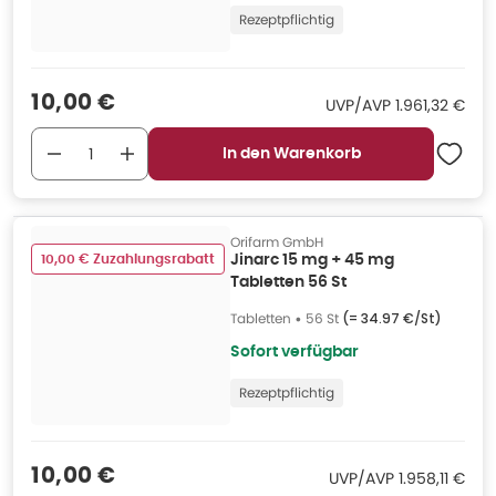
Rezeptpflichtig
Verkaufspreis
:
10,00 €
UVP/AVP
:
UVP/AVP
1.961,32 €
In den Warenkorb
Orifarm GmbH
10,00 € Zuzahlungsrabatt
Jinarc 15 mg + 45 mg
Tabletten 56 St
Tabletten
•
56 St
(=
34.97 €/St
)
Sofort verfügbar
Rezeptpflichtig
Verkaufspreis
:
10,00 €
UVP/AVP
:
UVP/AVP
1.958,11 €