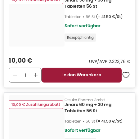
10,00 € Zuzahlungsrabatt
Jinarc 90 mg + 30 mg
Tabletten 56 St
Tabletten
•
56 St
(=
41.50 €/St
)
Sofort verfügbar
Rezeptpflichtig
Verkaufspreis
:
10,00 €
UVP/AVP
:
UVP/AVP
2.323,76 €
In den Warenkorb
Otsuka Pharma GmbH
10,00 € Zuzahlungsrabatt
Jinarc 60 mg + 30 mg
Tabletten 56 St
Tabletten
•
56 St
(=
41.50 €/St
)
Sofort verfügbar