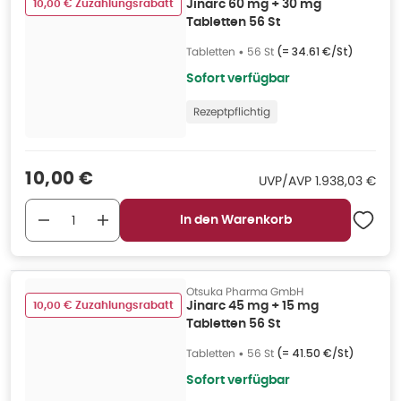
10,00 € Zuzahlungsrabatt
Jinarc 60 mg + 30 mg
Tabletten 56 St
Tabletten
•
56 St
(=
34.61 €/St
)
Sofort verfügbar
Rezeptpflichtig
Verkaufspreis
:
10,00 €
UVP/AVP
:
UVP/AVP
1.938,03 €
In den Warenkorb
Otsuka Pharma GmbH
10,00 € Zuzahlungsrabatt
Jinarc 45 mg + 15 mg
Tabletten 56 St
Tabletten
•
56 St
(=
41.50 €/St
)
Sofort verfügbar