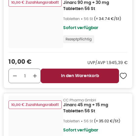
10,00 € Zuzahlungsrabatt
Jinarc 90 mg + 30 mg
Tabletten 56 St
Tabletten
•
56 St
(=
34.74 €/St
)
Sofort verfügbar
Rezeptpflichtig
Verkaufspreis
:
10,00 €
UVP/AVP
:
UVP/AVP
1.945,39 €
In den Warenkorb
CC Pharma GmbH
10,00 € Zuzahlungsrabatt
Jinarc 45 mg + 15 mg
Tabletten 56 St
Tabletten
•
56 St
(=
35.02 €/St
)
Sofort verfügbar