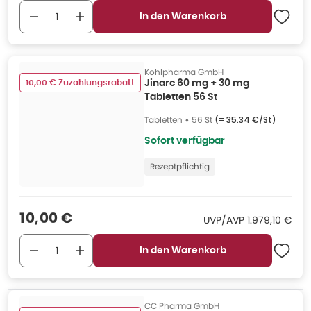
In den Warenkorb
Kohlpharma GmbH
10,00 € Zuzahlungsrabatt
Jinarc 60 mg + 30 mg
Tabletten 56 St
Tabletten
•
56 St
(=
35.34 €/St
)
Sofort verfügbar
Rezeptpflichtig
Verkaufspreis
:
10,00 €
UVP/AVP
:
UVP/AVP
1.979,10 €
In den Warenkorb
CC Pharma GmbH