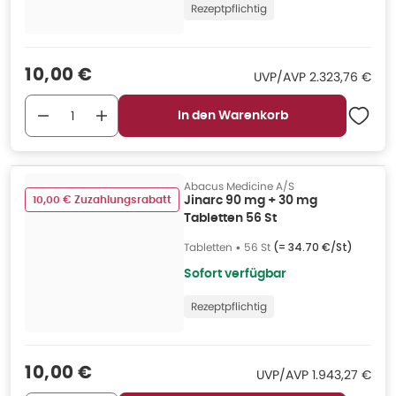
Rezeptpflichtig
Verkaufspreis
:
10,00 €
UVP/AVP
:
UVP/AVP
2.323,76 €
In den Warenkorb
Abacus Medicine A/S
10,00 € Zuzahlungsrabatt
Jinarc 90 mg + 30 mg
Tabletten 56 St
Tabletten
•
56 St
(=
34.70 €/St
)
Sofort verfügbar
Rezeptpflichtig
Verkaufspreis
:
10,00 €
UVP/AVP
:
UVP/AVP
1.943,27 €