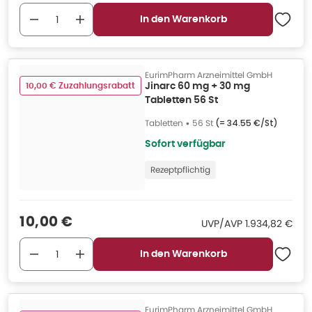
In den Warenkorb
EurimPharm Arzneimittel GmbH
10,00 € Zuzahlungsrabatt
Jinarc 60 mg + 30 mg
Tabletten 56 St
Tabletten
•
56 St
(=
34.55 €/St
)
Sofort verfügbar
Rezeptpflichtig
Verkaufspreis
:
10,00 €
UVP/AVP
:
UVP/AVP
1.934,82 €
In den Warenkorb
EurimPharm Arzneimittel GmbH