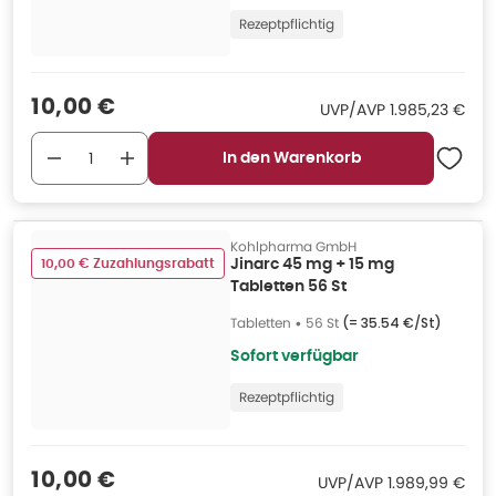
Rezeptpflichtig
Verkaufspreis
:
10,00 €
UVP/AVP
:
UVP/AVP
1.985,23 €
In den Warenkorb
Kohlpharma GmbH
10,00 € Zuzahlungsrabatt
Jinarc 45 mg + 15 mg
Tabletten 56 St
Tabletten
•
56 St
(=
35.54 €/St
)
Sofort verfügbar
Rezeptpflichtig
Verkaufspreis
:
10,00 €
UVP/AVP
:
UVP/AVP
1.989,99 €