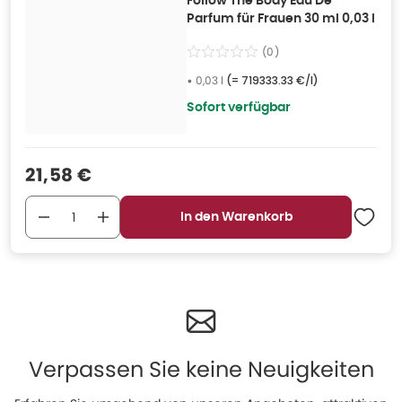
Follow The Body Eau De
Parfum für Frauen 30 ml 0,03 l
(
0
)
•
0,03 l
(=
719333.33 €/l
)
Sofort verfügbar
Verkaufspreis
:
21,58 €
In den Warenkorb
Verpassen Sie keine Neuigkeiten