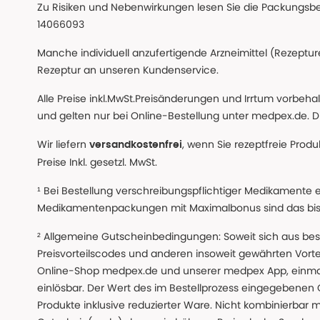
Zu Risiken und Nebenwirkungen lesen Sie die Packungsbeil
14066093
Manche individuell anzufertigende Arzneimittel (Rezepture
Rezeptur an unseren Kundenservice.
Alle Preise inkl.MwSt.Preisänderungen und Irrtum vorbeh
und gelten nur bei Online-Bestellung unter medpex.de. Di
Wir liefern
, wenn Sie rezeptfreie Prod
versandkostenfrei
Preise Inkl. gesetzl. MwSt.
¹ Bei Bestellung verschreibungspflichtiger Medikamente 
Medikamentenpackungen mit Maximalbonus sind das bis z
² Allgemeine Gutscheinbedingungen: Soweit sich aus beso
Preisvorteilscodes und anderen insoweit gewährten Vor
Online-Shop medpex.de und unserer medpex App, einmali
einlösbar. Der Wert des im Bestellprozess eingegebenen
Produkte inklusive reduzierter Ware. Nicht kombinierbar mi