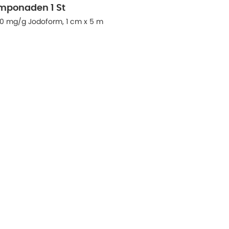
mponaden 1 St
50 mg/g Jodoform, 1 cm x 5 m