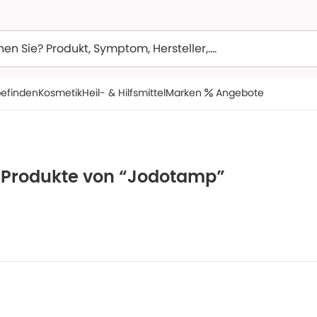
efinden
Kosmetik
Heil- & Hilfsmittel
Marken
Angebote
e Produkte von “Jodotamp”