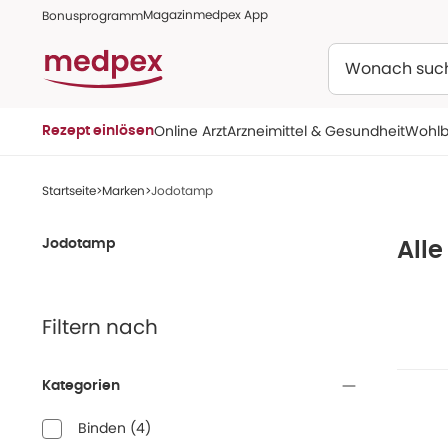
Magazin
medpex App
Bonusprogramm
Suchen
Online Arzt
Arzneimittel & Gesundheit
Wohlb
Rezept einlösen
Startseite
Marken
Jodotamp
Jodotamp
All
Filtern nach
Kategorien
Binden
(
4
)