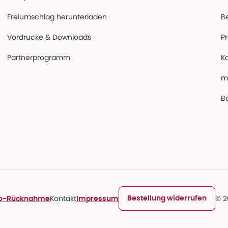
Freiumschlag herunterladen
B
Vordrucke & Downloads
P
Partnerprogramm
K
m
Ba
Kontakt
© 2
Bestellung widerrufen
ro-Rücknahme
Impressum