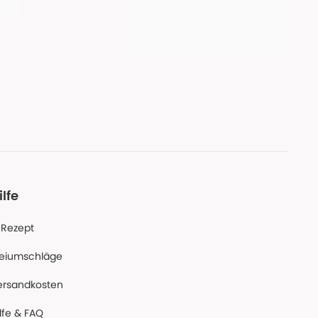
ilfe
-Rezept
reiumschläge
ersandkosten
lfe & FAQ