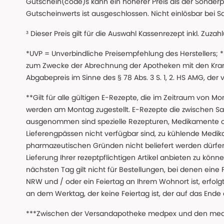
Gutschein(code)s kann ein höherer Preis als der Sonderp
Gutscheinwerts ist ausgeschlossen. Nicht einlösbar bei S
³ Dieser Preis gilt für die Auswahl Kassenrezept inkl. Zuzah
*UVP = Unverbindliche Preisempfehlung des Herstellers;
zum Zwecke der Abrechnung der Apotheken mit den Kranke
Abgabepreis im Sinne des § 78 Abs. 3 S. 1, 2. HS AMG, der
**Gilt für alle gültigen E-Rezepte, die im Zeitraum von Mo
werden am Montag zugestellt. E-Rezepte die zwischen S
ausgenommen sind spezielle Rezepturen, Medikamente 
Lieferengpässen nicht verfügbar sind, zu kühlende Medik
pharmazeutischen Gründen nicht beliefert werden dürfen
Lieferung Ihrer rezeptpflichtigen Artikel anbieten zu k
nächsten Tag gilt nicht für Bestellungen, bei denen eine
NRW und / oder ein Feiertag an Ihrem Wohnort ist, erfolgt 
an dem Werktag, der keine Feiertag ist, der auf das Ende 
***Zwischen der Versandapotheke medpex und den medpex