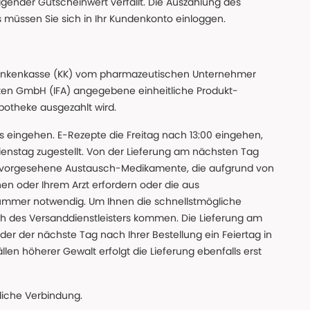
gender Gutscheinwert verfällt. Die Auszahlung des
s müssen Sie sich in Ihr Kundenkonto einloggen.
n Krankenkasse (KK) vom pharmazeutischen Unternehmer
ten GmbH (IFA) angegebene einheitliche Produkt-
Apotheke ausgezahlt wird.
uns eingehen. E-Rezepte die Freitag nach 13:00 eingehen,
nstag zugestellt. Von der Lieferung am nächsten Tag
 vorgesehene Austausch-Medikamente, die aufgrund von
en oder Ihrem Arzt erfordern oder die aus
nummer notwendig. Um Ihnen die schnellstmögliche
sch des Versanddienstleisters kommen. Die Lieferung am
der der nächste Tag nach Ihrer Bestellung ein Feiertag in
llen höherer Gewalt erfolgt die Lieferung ebenfalls erst
iche Verbindung.