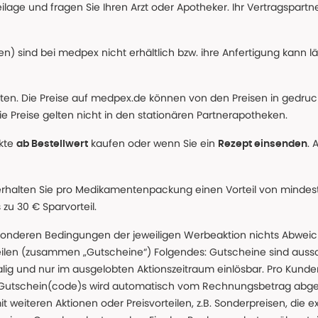
age und fragen Sie Ihren Arzt oder Apotheker. Ihr Vertragspartner
n) sind bei medpex nicht erhältlich bzw. ihre Anfertigung kann l
alten. Die Preise auf medpex.de können von den Preisen in gedru
e Preise gelten nicht in den stationären Partnerapotheken.
ukte
kaufen oder wenn Sie ein
. 
ab Bestellwert
Rezept einsenden
erhalten Sie pro Medikamentenpackung einen Vorteil von mindeste
u 30 € Sparvorteil.
nderen Bedingungen der jeweiligen Werbeaktion nichts Abweichen
teilen (zusammen „Gutscheine“) Folgendes: Gutscheine sind auss
g und nur im ausgelobten Aktionszeitraum einlösbar. Pro Kunde
 Gutschein(code)s wird automatisch vom Rechnungsbetrag abgezo
t weiteren Aktionen oder Preisvorteilen, z.B. Sonderpreisen, die e