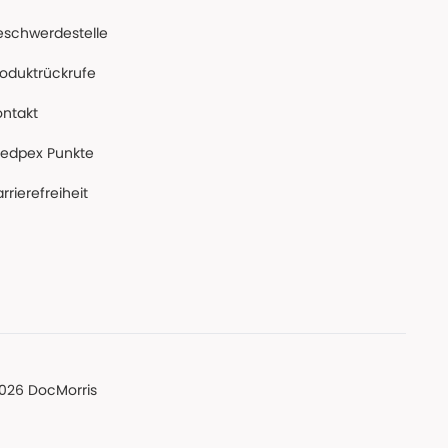
eschwerdestelle
roduktrückrufe
ontakt
edpex Punkte
rrierefreiheit
026 DocMorris