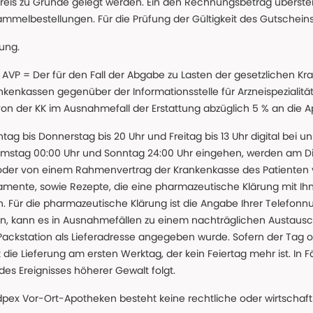
reis zu Grunde gelegt werden. Ein den Rechnungsbetrag überstei
ammelbestellungen. Für die Prüfung der Gültigkeit des Gutschein
lung.
 * AVP = Der für den Fall der Abgabe zu Lasten der gesetzliche
nkassen gegenüber der Informationsstelle für Arzneispezialitä
 von der KK im Ausnahmefall der Erstattung abzüglich 5 % an die 
ntag bis Donnerstag bis 20 Uhr und Freitag bis 13 Uhr digital bei 
amstag 00:00 Uhr und Sonntag 24:00 Uhr eingehen, werden am Die
oder von einem Rahmenvertrag der Krankenkasse des Patienten
amente, sowie Rezepte, die eine pharmazeutische Klärung mit Ihn
. Für die pharmazeutische Klärung ist die Angabe Ihrer Telefon
önnen, kann es in Ausnahmefällen zu einem nachträglichen Austau
 Packstation als Lieferadresse angegeben wurde. Sofern der Tag o
die Lieferung am ersten Werktag, der kein Feiertag mehr ist. In Fä
des Ereignisses höherer Gewalt folgt.
 Vor-Ort-Apotheken besteht keine rechtliche oder wirtschaftl