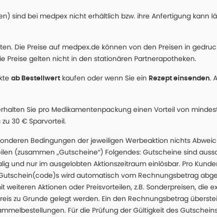
n) sind bei medpex nicht erhältlich bzw. ihre Anfertigung kann l
alten. Die Preise auf medpex.de können von den Preisen in gedru
e Preise gelten nicht in den stationären Partnerapotheken.
ukte
kaufen oder wenn Sie ein
. 
ab Bestellwert
Rezept einsenden
erhalten Sie pro Medikamentenpackung einen Vorteil von mindeste
u 30 € Sparvorteil.
nderen Bedingungen der jeweiligen Werbeaktion nichts Abweichen
teilen (zusammen „Gutscheine“) Folgendes: Gutscheine sind auss
g und nur im ausgelobten Aktionszeitraum einlösbar. Pro Kunde
 Gutschein(code)s wird automatisch vom Rechnungsbetrag abgezo
t weiteren Aktionen oder Preisvorteilen, z.B. Sonderpreisen, die e
reis zu Grunde gelegt werden. Ein den Rechnungsbetrag überstei
ammelbestellungen. Für die Prüfung der Gültigkeit des Gutschein