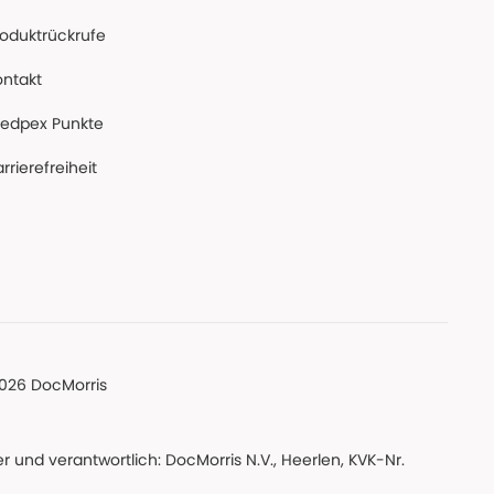
roduktrückrufe
ontakt
edpex Punkte
rrierefreiheit
026 DocMorris
 und verantwortlich: DocMorris N.V., Heerlen, KVK-Nr.