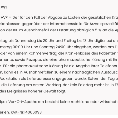
lung.
 * AVP = Der für den Fall der Abgabe zu Lasten der gesetzliche
nkassen gegenüber der Informationsstelle für Arzneispezialitä
 von der KK im Ausnahmefall der Erstattung abzüglich 5 % an die 
ntag bis Donnerstag bis 20 Uhr und Freitag bis 13 Uhr digital bei 
amstag 00:00 Uhr und Sonntag 24:00 Uhr eingehen, werden am Die
oder von einem Rahmenvertrag der Krankenkasse des Patienten
amente, sowie Rezepte, die eine pharmazeutische Klärung mit Ihn
. Für die pharmazeutische Klärung ist die Angabe Ihrer Telefon
önnen, kann es in Ausnahmefällen zu einem nachträglichen Austau
 Packstation als Lieferadresse angegeben wurde. Sofern der Tag o
die Lieferung am ersten Werktag, der kein Feiertag mehr ist. In Fä
des Ereignisses höherer Gewalt folgt.
 Vor-Ort-Apotheken besteht keine rechtliche oder wirtschaftl
eerlen, KVK-Nr.14066093