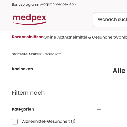
Magazin
medpex App
Bonusprogramm
Suchen
Online Arzt
Arzneimittel & Gesundheit
Wohlb
Rezept einlösen
Startseite
Marken
Kacinokatt
Kacinokatt
Alle
Filtern nach
Kategorien
Arzneimittel-Gesundheit
(
1
)