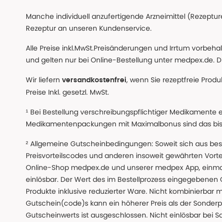
Manche individuell anzufertigende Arzneimittel (Rezepture
Rezeptur an unseren Kundenservice.
Alle Preise inkl.MwSt.Preisänderungen und Irrtum vorbeh
und gelten nur bei Online-Bestellung unter medpex.de. Di
Wir liefern
, wenn Sie rezeptfreie Prod
versandkostenfrei
Preise Inkl. gesetzl. MwSt.
¹ Bei Bestellung verschreibungspflichtiger Medikamente 
Medikamentenpackungen mit Maximalbonus sind das bis z
² Allgemeine Gutscheinbedingungen: Soweit sich aus beso
Preisvorteilscodes und anderen insoweit gewährten Vor
Online-Shop medpex.de und unserer medpex App, einmali
einlösbar. Der Wert des im Bestellprozess eingegebenen
Produkte inklusive reduzierter Ware. Nicht kombinierbar mi
Gutschein(code)s kann ein höherer Preis als der Sonderp
Gutscheinwerts ist ausgeschlossen. Nicht einlösbar bei S