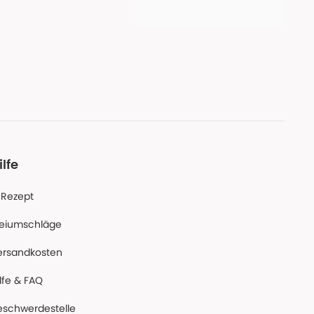
ilfe
-Rezept
reiumschläge
ersandkosten
lfe & FAQ
eschwerdestelle