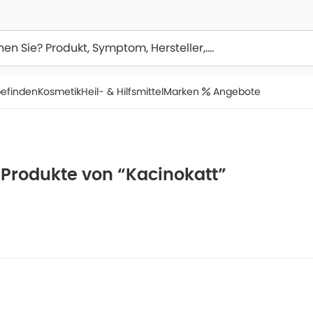
efinden
Kosmetik
Heil- & Hilfsmittel
Marken
Angebote
 Produkte von “Kacinokatt”