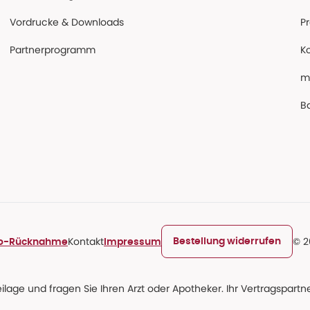
Vordrucke & Downloads
P
Partnerprogramm
K
m
Ba
Kontakt
© 2
Bestellung widerrufen
ro-Rücknahme
Impressum
age und fragen Sie Ihren Arzt oder Apotheker. Ihr Vertragspartner