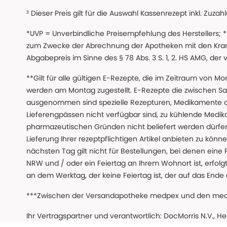
³ Dieser Preis gilt für die Auswahl Kassenrezept inkl. Zuzah
*UVP = Unverbindliche Preisempfehlung des Herstellers;
zum Zwecke der Abrechnung der Apotheken mit den Kranke
Abgabepreis im Sinne des § 78 Abs. 3 S. 1, 2. HS AMG, der
**Gilt für alle gültigen E-Rezepte, die im Zeitraum von Mo
werden am Montag zugestellt. E-Rezepte die zwischen S
ausgenommen sind spezielle Rezepturen, Medikamente 
Lieferengpässen nicht verfügbar sind, zu kühlende Medik
pharmazeutischen Gründen nicht beliefert werden dürfen
Lieferung Ihrer rezeptpflichtigen Artikel anbieten zu k
nächsten Tag gilt nicht für Bestellungen, bei denen eine
NRW und / oder ein Feiertag an Ihrem Wohnort ist, erfolgt 
an dem Werktag, der keine Feiertag ist, der auf das Ende 
***Zwischen der Versandapotheke medpex und den medpex
Ihr Vertragspartner und verantwortlich: DocMorris N.V., H