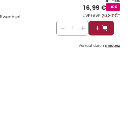
Ihr Preis
Verkaufspreis
:
16,99 €
Rabattstempe
-16%
Ehemaliger Preis 
UVP/AVP
20,30 €
*
offwechsel
In den Warenkor
Verkauf durch
medpex