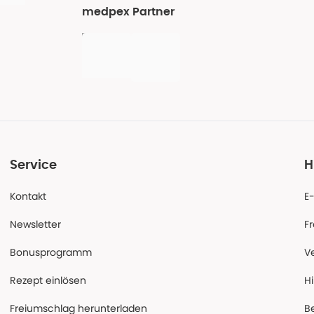
medpex Partner
Service
H
Kontakt
E
Newsletter
F
Bonusprogramm
V
Rezept einlösen
Hi
Freiumschlag herunterladen
B