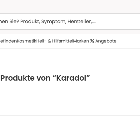
efinden
Kosmetik
Heil- & Hilfsmittel
Marken
Angebote
 Produkte von “Karadol”