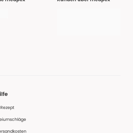
ilfe
-Rezept
reiumschläge
ersandkosten