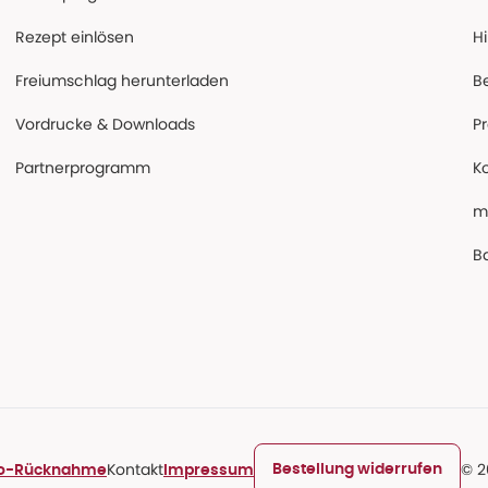
Rezept einlösen
Hi
Freiumschlag herunterladen
B
Vordrucke & Downloads
P
Partnerprogramm
K
m
Ba
Kontakt
© 2
Bestellung widerrufen
ro-Rücknahme
Impressum