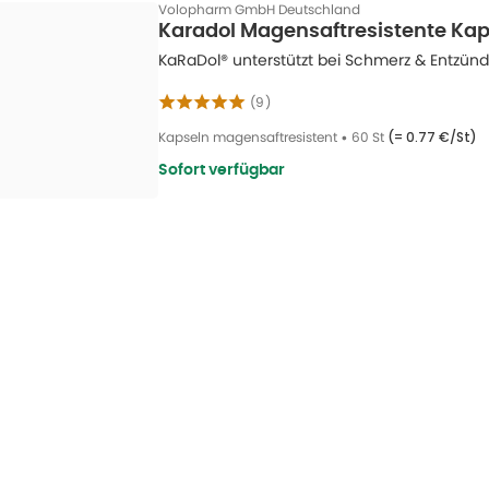
Volopharm GmbH Deutschland
Karadol Magensaftresistente Kap
KaRaDol® unterstützt bei Schmerz & Entzün
(
9
)
Kapseln magensaftresistent
•
60 St
(=
0.77 €/St
)
Sofort verfügbar