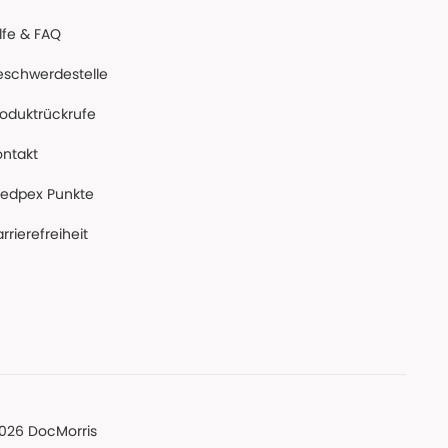
lfe & FAQ
eschwerdestelle
roduktrückrufe
ontakt
edpex Punkte
rrierefreiheit
026 DocMorris