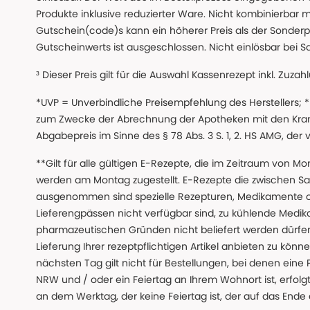
Produkte inklusive reduzierter Ware. Nicht kombinierbar mi
Gutschein(code)s kann ein höherer Preis als der Sonderp
Gutscheinwerts ist ausgeschlossen. Nicht einlösbar bei S
³ Dieser Preis gilt für die Auswahl Kassenrezept inkl. Zuzah
*UVP = Unverbindliche Preisempfehlung des Herstellers;
zum Zwecke der Abrechnung der Apotheken mit den Kranke
Abgabepreis im Sinne des § 78 Abs. 3 S. 1, 2. HS AMG, der
**Gilt für alle gültigen E-Rezepte, die im Zeitraum von Mo
werden am Montag zugestellt. E-Rezepte die zwischen S
ausgenommen sind spezielle Rezepturen, Medikamente 
Lieferengpässen nicht verfügbar sind, zu kühlende Medik
pharmazeutischen Gründen nicht beliefert werden dürfen
Lieferung Ihrer rezeptpflichtigen Artikel anbieten zu k
nächsten Tag gilt nicht für Bestellungen, bei denen eine
NRW und / oder ein Feiertag an Ihrem Wohnort ist, erfolgt 
an dem Werktag, der keine Feiertag ist, der auf das Ende 