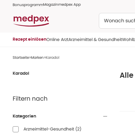
Magazin
medpex App
Bonusprogramm
Suchen
Online Arzt
Arzneimittel & Gesundheit
Wohlb
Rezept einlösen
Startseite
Marken
Karadol
Karadol
Alle
Filtern nach
Kategorien
Arzneimittel-Gesundheit
(
2
)