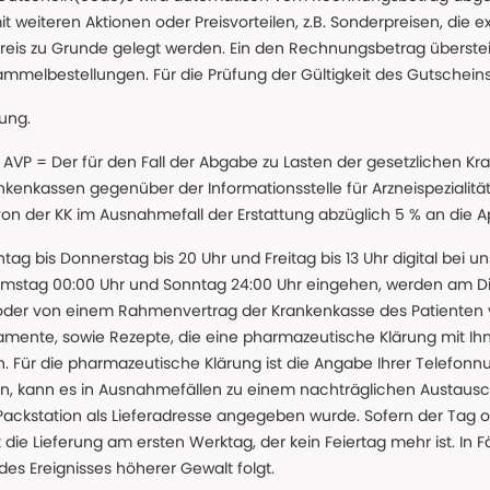
t weiteren Aktionen oder Preisvorteilen, z.B. Sonderpreisen, die e
reis zu Grunde gelegt werden. Ein den Rechnungsbetrag überstei
ammelbestellungen. Für die Prüfung der Gültigkeit des Gutschein
lung.
 * AVP = Der für den Fall der Abgabe zu Lasten der gesetzliche
nkassen gegenüber der Informationsstelle für Arzneispezialitä
 von der KK im Ausnahmefall der Erstattung abzüglich 5 % an die 
ntag bis Donnerstag bis 20 Uhr und Freitag bis 13 Uhr digital bei 
amstag 00:00 Uhr und Sonntag 24:00 Uhr eingehen, werden am Die
oder von einem Rahmenvertrag der Krankenkasse des Patienten
amente, sowie Rezepte, die eine pharmazeutische Klärung mit Ihn
. Für die pharmazeutische Klärung ist die Angabe Ihrer Telefon
önnen, kann es in Ausnahmefällen zu einem nachträglichen Austau
 Packstation als Lieferadresse angegeben wurde. Sofern der Tag o
die Lieferung am ersten Werktag, der kein Feiertag mehr ist. In Fä
des Ereignisses höherer Gewalt folgt.