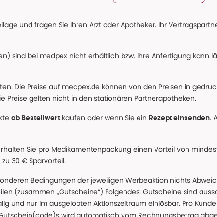
age und fragen Sie Ihren Arzt oder Apotheker. Ihr Vertragspartner
n) sind bei medpex nicht erhältlich bzw. ihre Anfertigung kann l
alten. Die Preise auf medpex.de können von den Preisen in gedru
e Preise gelten nicht in den stationären Partnerapotheken.
ukte
kaufen oder wenn Sie ein
. 
ab Bestellwert
Rezept einsenden
erhalten Sie pro Medikamentenpackung einen Vorteil von mindeste
u 30 € Sparvorteil.
nderen Bedingungen der jeweiligen Werbeaktion nichts Abweichen
teilen (zusammen „Gutscheine“) Folgendes: Gutscheine sind auss
g und nur im ausgelobten Aktionszeitraum einlösbar. Pro Kunde
 Gutschein(code)s wird automatisch vom Rechnungsbetrag abgezo