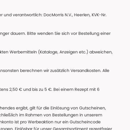
 und verantwortlich: DocMorris N.V., Heerlen, KVK-Nr.
änger dauern. Bitte wenden Sie sich vor Bestellung einer
ckten Werbemitteln (Kataloge, Anzeigen etc.) abweichen,
Ansonsten berechnen wir zusätzlich Versandkosten. Alle
ns 2,50 € und bis zu 5 €. Bei einem Rezept mit 6
des ergibt, gilt für die Einlösung von Gutscheinen,
chließlich im Rahmen von Bestellungen in unserem
nkonto ist pro Werbeaktion nur ein Gutscheincode
gen. Einlösbar für unser Gesamtsortiment rezeptfreier