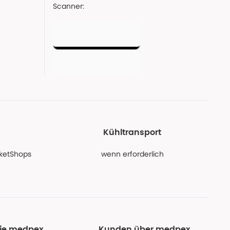
Scanner:
Kühltransport
PaketShops
wenn erforderlich
Sie medpex
Kunden über medpex