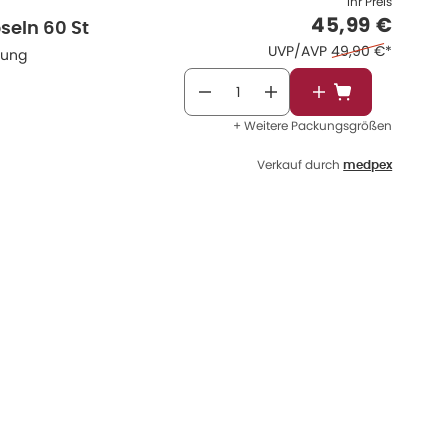
Ihr Preis
Verkaufspre
45,99 €
seln 60 St
Ehemaliger Preis 
UVP/AVP
49,90 €
*
dung
In den Warenkor
+ Weitere Packungsgrößen
Verkauf durch
medpex