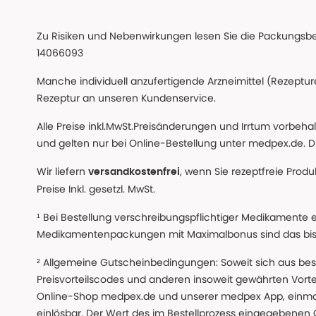
Zu Risiken und Nebenwirkungen lesen Sie die Packungsbeil
14066093
Manche individuell anzufertigende Arzneimittel (Rezepture
Rezeptur an unseren Kundenservice.
Alle Preise inkl.MwSt.Preisänderungen und Irrtum vorbeh
und gelten nur bei Online-Bestellung unter medpex.de. Di
Wir liefern
, wenn Sie rezeptfreie Prod
versandkostenfrei
Preise Inkl. gesetzl. MwSt.
¹ Bei Bestellung verschreibungspflichtiger Medikamente 
Medikamentenpackungen mit Maximalbonus sind das bis z
² Allgemeine Gutscheinbedingungen: Soweit sich aus beso
Preisvorteilscodes und anderen insoweit gewährten Vor
Online-Shop medpex.de und unserer medpex App, einmali
einlösbar. Der Wert des im Bestellprozess eingegebenen