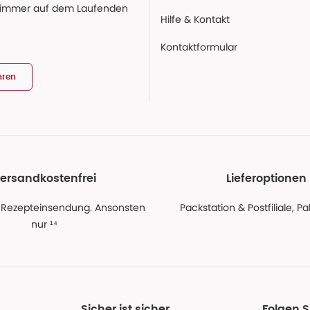
 immer auf dem Laufenden
Hilfe & Kontakt
Kontaktformular
hren
ersandkostenfrei
Lieferoptionen
 Rezepteinsendung. Ansonsten
Packstation & Postfiliale, 
nur ¹⁴
Sicher ist sicher
Folgen 