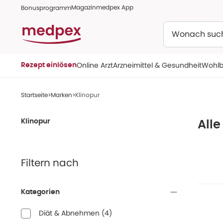
Magazin
medpex App
Bonusprogramm
Suchen
Online Arzt
Arzneimittel & Gesundheit
Wohlb
Rezept einlösen
Startseite
Marken
Klinopur
Klinopur
Alle
Filtern nach
Kategorien
Diät & Abnehmen
(
4
)