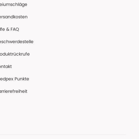
reiumschläge
ersandkosten
lfe & FAQ
eschwerdestelle
roduktrückrufe
ontakt
edpex Punkte
rrierefreiheit