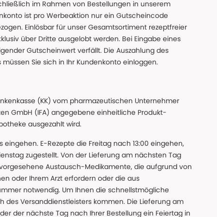
chließlich im Rahmen von Bestellungen in unserem
nkonto ist pro Werbeaktion nur ein Gutscheincode
gen. Einlösbar für unser Gesamtsortiment rezeptfreier
xklusiv über Dritte ausgelobt werden. Bei Eingabe eines
gender Gutscheinwert verfällt. Die Auszahlung des
s müssen Sie sich in Ihr Kundenkonto einloggen.
n Krankenkasse (KK) vom pharmazeutischen Unternehmer
ten GmbH (IFA) angegebene einheitliche Produkt-
Apotheke ausgezahlt wird.
uns eingehen. E-Rezepte die Freitag nach 13:00 eingehen,
nstag zugestellt. Von der Lieferung am nächsten Tag
 vorgesehene Austausch-Medikamente, die aufgrund von
en oder Ihrem Arzt erfordern oder die aus
nummer notwendig. Um Ihnen die schnellstmögliche
sch des Versanddienstleisters kommen. Die Lieferung am
der der nächste Tag nach Ihrer Bestellung ein Feiertag in