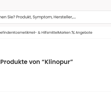
efinden
Kosmetik
Heil- & Hilfsmittel
Marken
Angebote
 Produkte von “Klinopur”