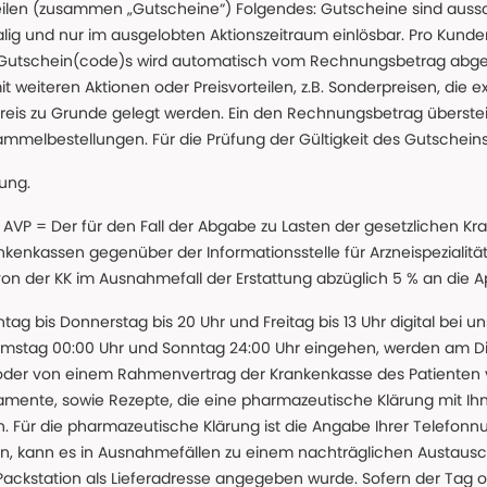
teilen (zusammen „Gutscheine“) Folgendes: Gutscheine sind auss
g und nur im ausgelobten Aktionszeitraum einlösbar. Pro Kunde
 Gutschein(code)s wird automatisch vom Rechnungsbetrag abgezo
t weiteren Aktionen oder Preisvorteilen, z.B. Sonderpreisen, die e
reis zu Grunde gelegt werden. Ein den Rechnungsbetrag überstei
ammelbestellungen. Für die Prüfung der Gültigkeit des Gutschein
lung.
 * AVP = Der für den Fall der Abgabe zu Lasten der gesetzliche
nkassen gegenüber der Informationsstelle für Arzneispezialitä
 von der KK im Ausnahmefall der Erstattung abzüglich 5 % an die 
ntag bis Donnerstag bis 20 Uhr und Freitag bis 13 Uhr digital bei 
amstag 00:00 Uhr und Sonntag 24:00 Uhr eingehen, werden am Die
oder von einem Rahmenvertrag der Krankenkasse des Patienten
amente, sowie Rezepte, die eine pharmazeutische Klärung mit Ihn
. Für die pharmazeutische Klärung ist die Angabe Ihrer Telefon
önnen, kann es in Ausnahmefällen zu einem nachträglichen Austau
 Packstation als Lieferadresse angegeben wurde. Sofern der Tag o