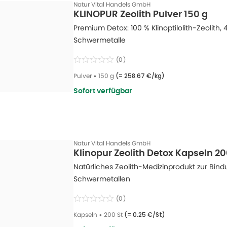
Natur Vital Handels GmbH
KLINOPUR Zeolith Pulver 150 g
Premium Detox: 100 % Klinoptilolith-Zeolith, 
Schwermetalle
(
0
)
Pulver
•
150 g
(=
258.67 €/kg
)
Sofort verfügbar
Natur Vital Handels GmbH
Klinopur Zeolith Detox Kapseln 20
Natürliches Zeolith-Medizinprodukt zur Bin
Schwermetallen
(
0
)
Kapseln
•
200 St
(=
0.25 €/St
)