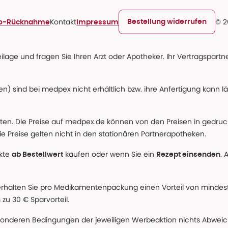
Kontakt
© 2
Bestellung widerrufen
ro-Rücknahme
Impressum
age und fragen Sie Ihren Arzt oder Apotheker. Ihr Vertragspartner
n) sind bei medpex nicht erhältlich bzw. ihre Anfertigung kann l
alten. Die Preise auf medpex.de können von den Preisen in gedru
e Preise gelten nicht in den stationären Partnerapotheken.
ukte
kaufen oder wenn Sie ein
. 
ab Bestellwert
Rezept einsenden
erhalten Sie pro Medikamentenpackung einen Vorteil von mindeste
u 30 € Sparvorteil.
nderen Bedingungen der jeweiligen Werbeaktion nichts Abweichen