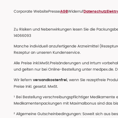
Corporate Website
Presse
Widerruf
AGB
Datenschutz
Elekt
Zu Risiken und Nebenwirkungen lesen Sie die Packungsbeil
14066093
Manche individuell anzufertigende Arzneimittel (Rezepture
Rezeptur an unseren Kundenservice.
Alle Preise inkl.MwSt.Preisänderungen und Irrtum vorbeh
und gelten nur bei Online-Bestellung unter medpex.de. Di
Wir liefern
, wenn Sie rezeptfreie Prod
versandkostenfrei
Preise Inkl. gesetzl. MwSt.
¹ Bei Bestellung verschreibungspflichtiger Medikamente 
Medikamentenpackungen mit Maximalbonus sind das bis z
² Allgemeine Gutscheinbedingungen: Soweit sich aus beso