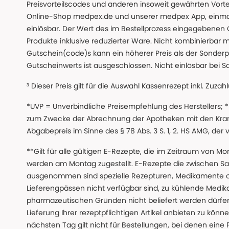
Preisvorteilscodes und anderen insoweit gewährten Vor
Online-Shop medpex.de und unserer medpex App, einmali
einlösbar. Der Wert des im Bestellprozess eingegebenen
Produkte inklusive reduzierter Ware. Nicht kombinierbar mi
Gutschein(code)s kann ein höherer Preis als der Sonderp
Gutscheinwerts ist ausgeschlossen. Nicht einlösbar bei S
³ Dieser Preis gilt für die Auswahl Kassenrezept inkl. Zuzah
*UVP = Unverbindliche Preisempfehlung des Herstellers;
zum Zwecke der Abrechnung der Apotheken mit den Kranke
Abgabepreis im Sinne des § 78 Abs. 3 S. 1, 2. HS AMG, der
**Gilt für alle gültigen E-Rezepte, die im Zeitraum von Mo
werden am Montag zugestellt. E-Rezepte die zwischen S
ausgenommen sind spezielle Rezepturen, Medikamente 
Lieferengpässen nicht verfügbar sind, zu kühlende Medik
pharmazeutischen Gründen nicht beliefert werden dürfen
Lieferung Ihrer rezeptpflichtigen Artikel anbieten zu k
nächsten Tag gilt nicht für Bestellungen, bei denen eine