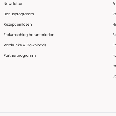
Newsletter
F
Bonusprogramm
V
Rezept einlösen
Hi
Freiumschlag herunterladen
B
Vordrucke & Downloads
P
Partnerprogramm
K
m
Ba