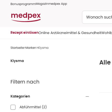
Magazin
medpex App
Bonusprogramm
Suchen
Online Arzt
Arzneimittel & Gesundheit
Wohlb
Rezept einlösen
Startseite
Marken
Klysma
Klysma
All
Filtern nach
Kategorien
Abführmittel
(
2
)