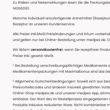
Zu Risiken und Nebenwirkungen lesen Sie die Packungsbeil
14066093
Manche individuell anzufertigende Arzneimittel (Rezepture
Rezeptur an unseren Kundenservice.
Alle Preise inkl.MwSt.Preisänderungen und Irrtum vorbeh
und gelten nur bei Online-Bestellung unter medpex.de. Di
Wir liefern
, wenn Sie rezeptfreie Prod
versandkostenfrei
Preise Inkl. gesetzl. MwSt.
¹ Bei Bestellung verschreibungspflichtiger Medikamente 
Medikamentenpackungen mit Maximalbonus sind das bis z
² Allgemeine Gutscheinbedingungen: Soweit sich aus beso
Preisvorteilscodes und anderen insoweit gewährten Vor
Online-Shop medpex.de und unserer medpex App, einmali
einlösbar. Der Wert des im Bestellprozess eingegebenen
Produkte inklusive reduzierter Ware. Nicht kombinierbar mi