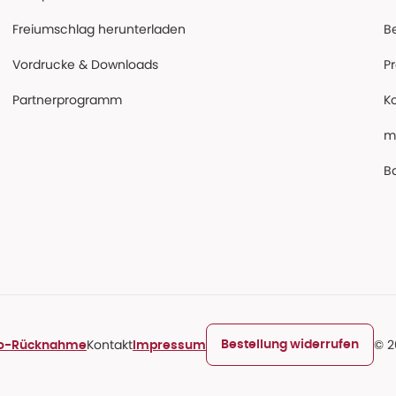
Freiumschlag herunterladen
B
Vordrucke & Downloads
P
Partnerprogramm
K
m
Ba
Kontakt
© 2
Bestellung widerrufen
ro-Rücknahme
Impressum