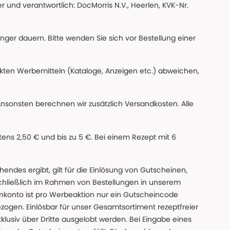
 und verantwortlich: DocMorris N.V., Heerlen, KVK-Nr.
änger dauern. Bitte wenden Sie sich vor Bestellung einer
ckten Werbemitteln (Kataloge, Anzeigen etc.) abweichen,
Ansonsten berechnen wir zusätzlich Versandkosten. Alle
ns 2,50 € und bis zu 5 €. Bei einem Rezept mit 6
des ergibt, gilt für die Einlösung von Gutscheinen,
chließlich im Rahmen von Bestellungen in unserem
nkonto ist pro Werbeaktion nur ein Gutscheincode
gen. Einlösbar für unser Gesamtsortiment rezeptfreier
xklusiv über Dritte ausgelobt werden. Bei Eingabe eines