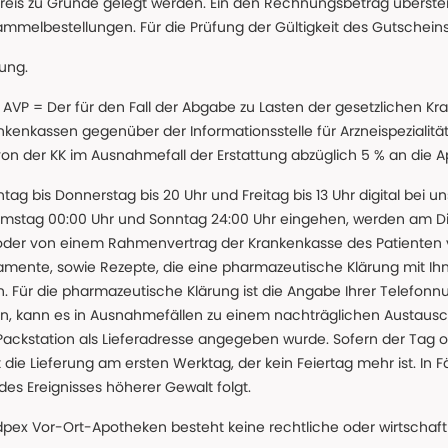
reis zu Grunde gelegt werden. Ein den Rechnungsbetrag überstei
ammelbestellungen. Für die Prüfung der Gültigkeit des Gutschein
lung.
 * AVP = Der für den Fall der Abgabe zu Lasten der gesetzliche
nkassen gegenüber der Informationsstelle für Arzneispezialitä
 von der KK im Ausnahmefall der Erstattung abzüglich 5 % an die 
ntag bis Donnerstag bis 20 Uhr und Freitag bis 13 Uhr digital bei 
amstag 00:00 Uhr und Sonntag 24:00 Uhr eingehen, werden am Die
oder von einem Rahmenvertrag der Krankenkasse des Patienten
amente, sowie Rezepte, die eine pharmazeutische Klärung mit Ihn
. Für die pharmazeutische Klärung ist die Angabe Ihrer Telefon
önnen, kann es in Ausnahmefällen zu einem nachträglichen Austau
 Packstation als Lieferadresse angegeben wurde. Sofern der Tag o
die Lieferung am ersten Werktag, der kein Feiertag mehr ist. In Fä
des Ereignisses höherer Gewalt folgt.
 Vor-Ort-Apotheken besteht keine rechtliche oder wirtschaftl