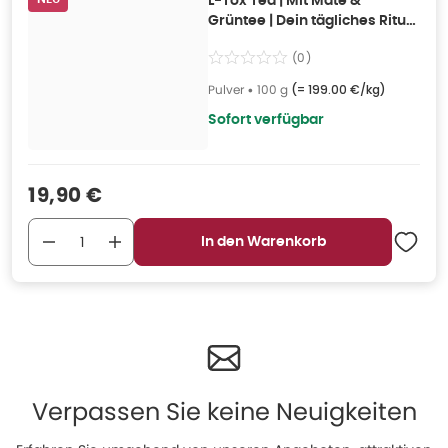
L-Tox Tea | Mit Mate &
Grüntee | Dein tägliches Ritual
100 g
(
0
)
Pulver
•
100 g
(=
199.00 €/kg
)
Sofort verfügbar
Verkaufspreis
:
19,90 €
In den Warenkorb
Verpassen Sie keine Neuigkeiten